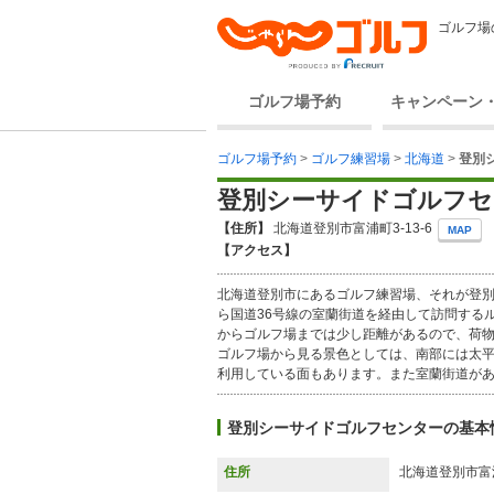
ゴルフ場
ゴルフ場予約
キャンペーン
ゴルフ場予約
>
ゴルフ練習場
>
北海道
>
登別
登別シーサイドゴルフセ
【住所】
北海道登別市富浦町3-13-6
MAP
【アクセス】
北海道登別市にあるゴルフ練習場、それが登別
ら国道36号線の室蘭街道を経由して訪問する
からゴルフ場までは少し距離があるので、荷
ゴルフ場から見る景色としては、南部には太
利用している面もあります。また室蘭街道が
登別シーサイドゴルフセンターの基本
住所
北海道登別市富浦