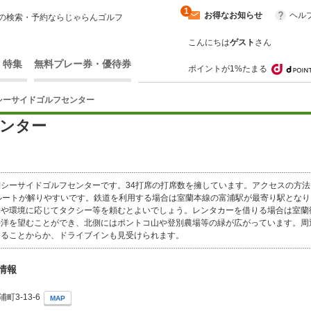
1
お得なお知らせ
ヘル
の検索・予約ならじゃらんゴルフ
こんにちは
ゲスト
さん
・特集
無料プレー券・優待券
ポイントが1%たまる
シーサイドゴルフセンター
ンター
シーサイドゴルフセンターです。34打席の打席数を擁しています。アクセスの方
ルートが解りやすいです。鉄道を利用する場合は室蘭本線の富浦駅が最寄り駅となり
物や環境に応じてタクシー等を頼むとよいでしょう。レンタカーを借りる場合は室蘭
平洋を望むことができ、北側にはポントコ山や登別農場等の緑が広がっています。周
あることからか、ドライブインも見受けられます。
情報
町3-13-6
MAP