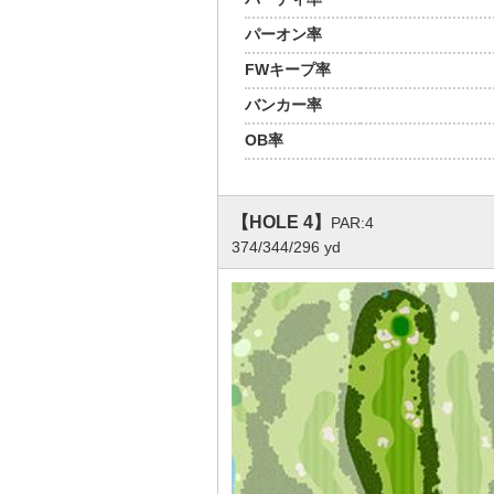
パーオン率
FWキープ率
バンカー率
OB率
【HOLE 4】
PAR:4
374/344/296 yd