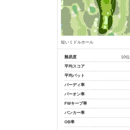
短いミドルホール
難易度
10位
平均スコア
平均パット
バーディ率
パーオン率
FWキープ率
バンカー率
OB率