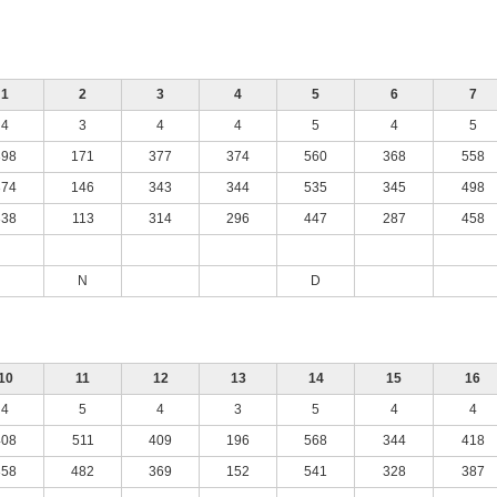
1
2
3
4
5
6
7
4
3
4
4
5
4
5
398
171
377
374
560
368
558
374
146
343
344
535
345
498
338
113
314
296
447
287
458
N
D
10
11
12
13
14
15
16
4
5
4
3
5
4
4
408
511
409
196
568
344
418
358
482
369
152
541
328
387