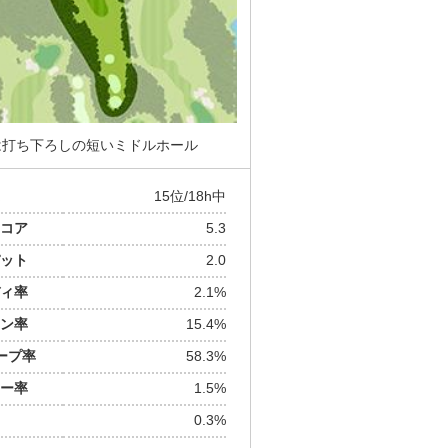
は打ち下ろしの短いミドルホール
15位/18h中
コア
5.3
ット
2.0
ィ率
2.1%
ン率
15.4%
ープ率
58.3%
ー率
1.5%
0.3%