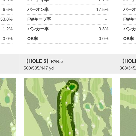
6.6%
パーオン率
17.5%
パーオ
53.8%
FWキープ率
－
FWキ
1.2%
バンカー率
0.3%
バンカ
0.0%
OB率
0.0%
OB率
【HOLE 5】
【HOL
PAR:5
560/535/447 yd
368/345