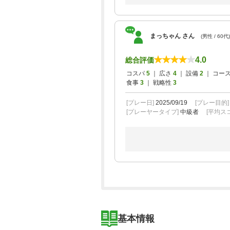
まっちゃん さん
(男性 / 60代)
4.0
総合評価
コスパ
5
｜ 広さ
4
｜ 設備
2
｜ コー
食事
3
｜ 戦略性
3
[プレー日]
2025/09/19
[プレー目的
[プレーヤータイプ]
中級者
[平均スコ
基本情報