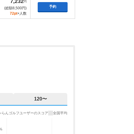
7,232
円
予約
(総額8,500円)
72pt
×人数
120〜
ゃらんゴルフユーザーのスコア
全国平均
9%