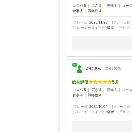
コスパ
5
｜ 広さ
5
｜ 設備
3
｜ コー
食事
5
｜ 戦略性
4
[プレー日]
2025/11/28
[プレー目的
[プレーヤータイプ]
中級者
[平均スコ
かじ さん
(男性 / 50代)
5.0
総合評価
コスパ
5
｜ 広さ
5
｜ 設備
3
｜ コー
食事
4
｜ 戦略性
4
[プレー日]
2025/10/04
[プレー目的
[プレーヤータイプ]
中級者
[平均スコ