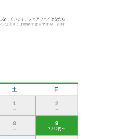
ルになっています。フェアウェイはなだら
ーンは大きく比較的す素直ですが、距離
土
日
1
2
--
--
8
9
--
7,232円〜