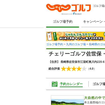
ゴルフ場
ゴルフ場予約
キャンペーン
ゴルフ場予約
>
九州のゴルフ場
>
長崎県のゴ
チェリーゴルフ佐世保
【住所】 長崎県佐世保市江迎町奥川内220-6
総合評価
（
4.0
）
予約カレンダー
ゴルフ
大自然の中
本土最西端のゴル