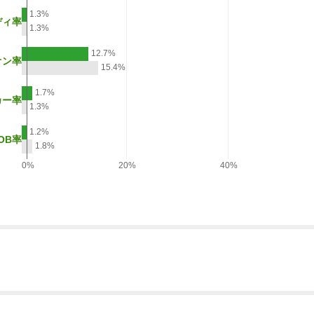
1.3%
ディ率
1.3%
12.7%
オン率
15.4%
1.7%
カー率
1.3%
1.2%
OB率
1.8%
0%
20%
40%