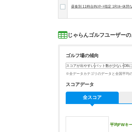
昼食別 11時台INｽﾀｰﾄ指定 1Rｽﾙｰ休憩
じゃらんゴルフユーザーの
ゴルフ場の傾向
スコアが出やすい
パット数が少ない
OB
※全データカテゴリのデータと全国平均
スコアデータ
全スコア
平均FWキ