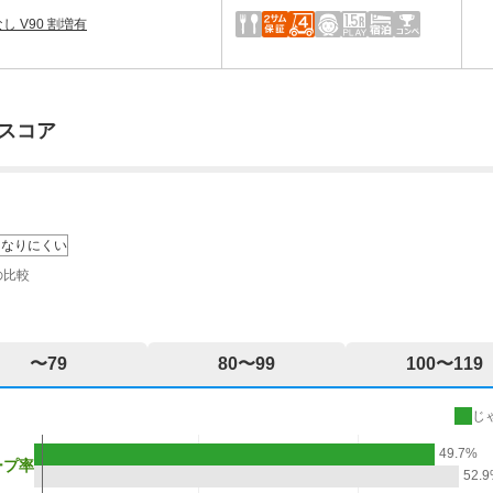
なし V90 割増有
スコア
になりにくい
の比較
〜79
80〜99
100〜119
じ
49.7%
ープ率
52.