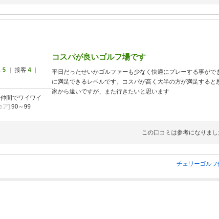
コスパが良いゴルフ場です
ス
5
｜ 接客
4
｜
平日だったせいかゴルファーも少なく快適にプレーする事がで
に満足できるレベルです。コスパが高く大半の方が満足すると
家から遠いですが、また行きたいと思います
]
仲間でワイワイ
ア]
90～99
この口コミは参考になりまし
チェリーゴルフ