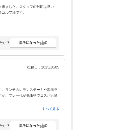
出来ました。スタッフの対応は良い
るゴルフ場です。
0
参考になった
たか？
投稿日：2025/10/05
す。ランチのレモンステーキや海老ラ
すが、プレー代が低価格でコスパも良
すべて見る
0
参考になった
たか？