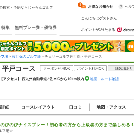
1
お得なお知らせ
ヘル
の検索・予約ならじゃらんゴルフ
こんにちは
ゲスト
さん
・特集
無料プレー券・優待券
ポイントが1%たまる
ルフ場
>
佐世保のゴルフ場
> チェリーゴルフ佐世保・平戸コース
・平戸コース
クーポン利用OK
ポイント利用OK
練習場あり
【アクセス】 西九州自動車道 ⁄ 佐々ICから10km以内
地図・ルート確認
場詳細
コースレイアウト
口コミ
地図・アクセス
でのびのびナイスプレー！初心者の方から上級者の方まで楽しめる
フ場☆
