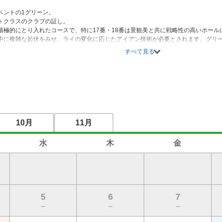
ントの1グリーン。

トクラスのクラブの証し。

積極的にとり入れたコースで、特に17番・18番は景観美と共に戦略性の高いホー
中に複雑な起伏をみせ、ライの変化に応じたアイアン技術が必要とされます。グリ
ください。
すべて見る
10月
11月
水
木
金
5
6
7
--
--
--