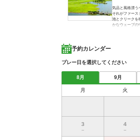
気品と風格漂うベ
それがファース
池とクリークを
かなウェーブの
カンに注意して
予約カレンダー
プレー日を選択してください
8月
9月
月
火
3
4
--
--