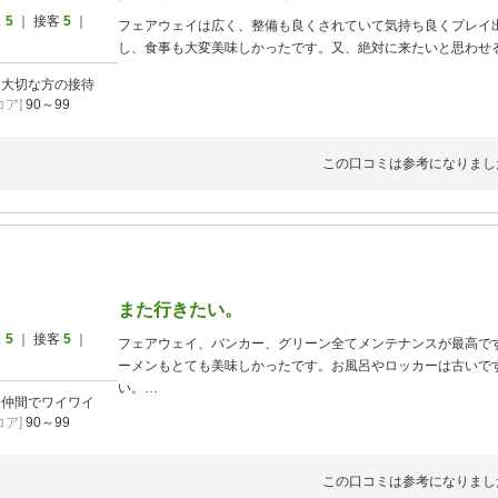
ス
5
｜ 接客
5
｜
フェアウェイは広く、整備も良くされていて気持ち良くプレイ
し、食事も大変美味しかったです。又、絶対に来たいと思わせ
]
大切な方の接待
ア]
90～99
この口コミは参考になりまし
また行きたい。
ス
5
｜ 接客
5
｜
フェアウェイ、バンカー、グリーン全てメンテナンスが最高で
ーメンもとても美味しかったです。お風呂やロッカーは古いで
い。
]
仲間でワイワイ
スタッフも明るくて非常に楽しかった。
ア]
90～99
初めてでしたが、また行きたいと思わせるゴルフ場です。
この口コミは参考になりまし