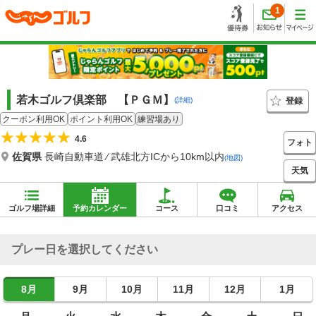
1
若木ゴルフ倶楽部 【ＰＧＭ】
登録
(詳細)
クーポン利用OK
ポイント利用OK
練習場あり
4.6
フォト
佐賀県
長崎自動車道 ⁄ 武雄北方ICから10km以内
(地図)
天気
ゴルフ場詳細
予約カレンダー
コース
口コミ
アクセス
プレー日を選択してください
8月
9月
10月
11月
12月
1月