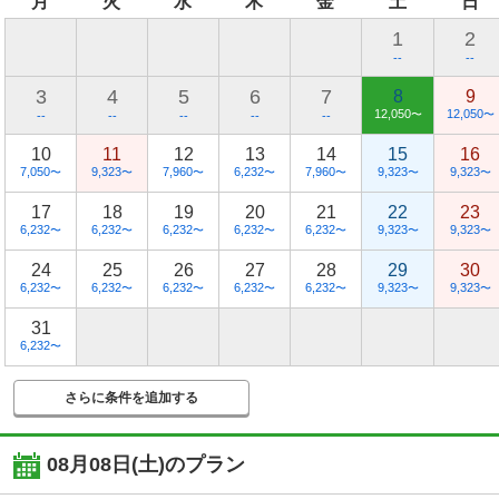
月
火
水
木
金
土
日
1
2
--
--
3
4
5
6
7
8
9
12,050
12,050
〜
〜
--
--
--
--
--
10
11
12
13
14
15
16
7,050
9,323
7,960
6,232
7,960
9,323
9,323
〜
〜
〜
〜
〜
〜
〜
17
18
19
20
21
22
23
6,232
6,232
6,232
6,232
6,232
9,323
9,323
〜
〜
〜
〜
〜
〜
〜
24
25
26
27
28
29
30
6,232
6,232
6,232
6,232
6,232
9,323
9,323
〜
〜
〜
〜
〜
〜
〜
31
6,232
〜
さらに条件を追加する
08月08日(土)
のプラン