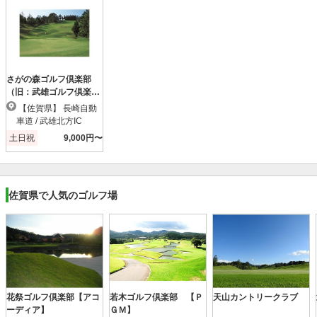
さがの森ゴルフ倶楽部
（旧：武雄ゴルフ倶楽
部）
【佐賀県】 長崎自動
車道 / 武雄北方IC
土日祝
9,000円〜
佐賀県で人気のゴルフ場
花祭ゴルフ倶楽部【アコ
若木ゴルフ倶楽部 【Ｐ
天山カントリークラブ
ーディア】
ＧＭ】