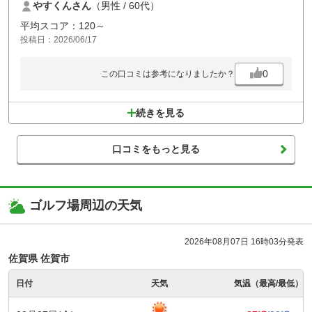
やすくんさん
（男性 / 60代）
気持ちいいコースでホールネーミングも楽しませてくれ大変リフレッシ
ュできました。スタッフの皆様の丁寧さと明るいお声かけに感謝です♪
平均スコア：120～
投稿日：2026/06/17
0
この口コミは参考になりましたか？
続きを見る
口コミをもっと見る
ゴルフ場周辺の天気
2026年08月07日 16時03分発表
佐賀県 佐賀市
日付
天気
気温（最高/最低）