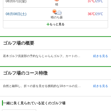
08月07日(金)
37℃
/
29℃
晴
08月08日(土)
36℃
/
29℃
晴のち曇
もっと見る
ゴルフ場の概要
若木ゴルフ倶楽部の予約ならじゃらんゴルフ。カートの有無や利用税、キャンセル料、ナイター設備、駐車場などのコース情報はもちろん、口コミ、フォトギャラリーなどコースの難易度や攻略に役立つ情報充実、予約する度にポイントが貯まるのでお得にゴルフをお楽しみ頂けます。 佐賀県武雄市の若木ゴルフ倶楽部は、武雄北方インターチェンジから車で約16分、武雄温泉駅からタクシーで約20分の場所にあるゴルフ場です。博多からもアクセスが良好なことから、地元佐賀だけでなく、福岡県など近県からのゴルファーにも親しまれています。地域の自然や文化、伝統を大切につくられ、山水画のような美しい景観のゴルフ場が完成しました。設計者のデズモンド・ミュアヘッドは、東洋思想にも造詣が深く、山や木の1本に至るまで敬意を払って設計。ホールのひとつひとつに、伊万里、唐津、柿右衛門などの名がつけられ、それをイメージしたつくりになっています。クラブハウスは湾曲した屋根と明るい外壁が自然にマッチした佇まい。なかには、ラウンジ、レストラン、露天風呂、ロッカールーム、コンペルーム、プロショップが完備されたくつろぎの空間となっています。
続きを見る
ゴルフ場のコース特徴
自然と融和し、折々の姿を見せる挑戦的な18ホールの丘陵コースです。クラブハウスからは、コース全体の半分ほどが見渡すことができる、ゆったりとしたつくり。まさしく自然の一大パノラマといえる景観でゴルフの意欲を新たにします。しかし、実際にティアップすると、佐賀クリークをイメージした池が目の前に広がるなど、緊張感も迫ります。ほかにも、ライオンの口のように見える8番のライオンマウスや10番の校長先生の鼻ホール、9番・18番のダブルグリーンなど、セントアンドリュースを思わせるユーモアものぞきます。総じて、落とし場所は的を絞ったプレーが求められるため、パーをねらうために正確なショットが必要となってきます。同時にシビアなクラブ選択も必要となってくるため、気の抜けない18ホールが待ち構えています。
続きを見る
一緒に良く見られている近くのゴルフ場