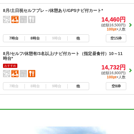
8月/土日祝セルフプレ－/休憩あり/GPSナビ付カート*
14,460円
(総額16,500円)
100pt
×人数
7時台
8時台
9時台
他
空15枠
8月/セルフ/休憩有/3名以上/ナビ付カート（指定昼食付）10～11
時台*
おすすめ
14,732円
(総額16,800円)
100pt
×人数
7時台
8時台
9時台
他
空8枠