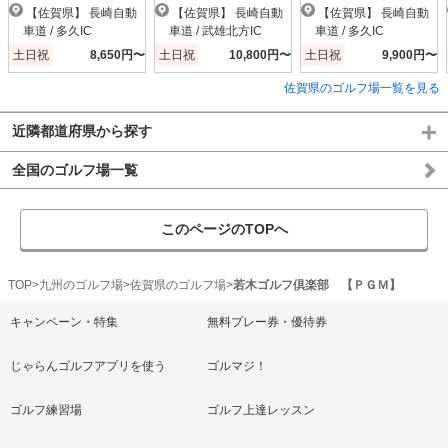
【佐賀県】 長崎自動
【佐賀県】 長崎自動
【佐賀県】 長崎自動
車道 / 多久IC
車道 / 武雄北方IC
車道 / 多久IC
土日祝
8,650円〜
土日祝
10,800円〜
土日祝
9,900円〜
佐賀県のゴルフ場一覧を見る
近隣都道府県から探す
全国のゴルフ場一覧
このページのTOPへ
TOP
九州のゴルフ場
佐賀県のゴルフ場
若木ゴルフ倶楽部 【ＰＧＭ】
キャンペーン・特集
無料プレー券・優待券
じゃらんゴルフアプリを使う
ゴルマジ！
ゴルフ練習場
ゴルフ上達レッスン