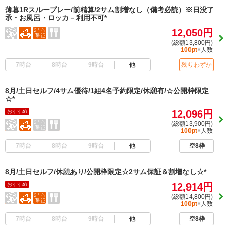
薄暮1Rスループレー/前精算/2サム割増なし（備考必読）※日没了
承・お風呂・ロッカ－利用不可*
12,050円
(総額13,800円)
100pt
×人数
7時台
8時台
9時台
他
残りわずか
8月/土日セルフ/4サム優待/1組4名予約限定/休憩有/☆公開枠限定
☆*
おすすめ
12,096円
(総額13,900円)
100pt
×人数
7時台
8時台
9時台
他
空8枠
8月/土日セルフ/休憩あり/公開枠限定☆2サム保証＆割増なし☆*
おすすめ
12,914円
(総額14,800円)
100pt
×人数
7時台
8時台
9時台
他
空8枠