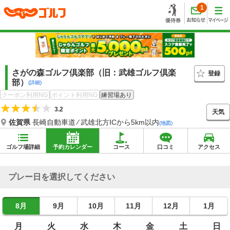
1
さがの森ゴルフ倶楽部（旧：武雄ゴルフ倶楽
登録
部）
(詳細)
クーポン利用NG
ポイント利用NG
練習場あり
3.2
天気
佐賀県
長崎自動車道 ⁄ 武雄北方ICから5km以内
(地図)
ゴルフ場詳細
予約カレンダー
コース
口コミ
アクセス
プレー日を選択してください
8月
9月
10月
11月
12月
1月
月
火
水
木
金
土
日