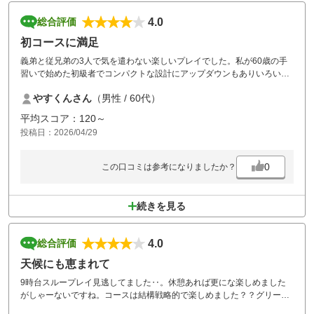
4.0
総合評価
初コースに満足
義弟と従兄弟の3人で気を遣わない楽しいプレイでした。私が60歳の手
習いで始めた初級者でコンパクトな設計にアップダウンもありいろいろ
経験と練習出来るコースでした。女性スタッフの中に笑顔と丁寧なご対
やすくんさん
（男性 / 60代）
応があり素敵でした。食事も美味しかったし電気カートは静かでリラッ
クスできました。今度は妹も連れてきたいと思います。
平均スコア：120～
投稿日：2026/04/29
0
この口コミは参考になりましたか？
続きを見る
4.0
総合評価
天候にも恵まれて
9時台スループレイ見逃してました‥。休憩あれば更にな楽しめました
がしゃーないですね。コースは結構戦略的で楽しめました？？グリーン
も綺麗でした。ありがとうございました？？