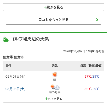
続きを見る
口コミをもっと見る
ゴルフ場周辺の天気
2026年08月07日 14時03分発表
佐賀県 佐賀市
日付
天気
気温（最高/最低）
08月07日(金)
37℃
/
29℃
晴
08月08日(土)
36℃
/
29℃
晴のち曇
もっと見る