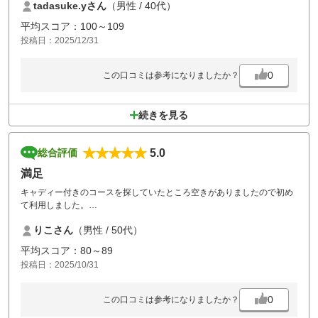
tadasuke.yさん
（男性 / 40代）
平均スコア：100～109
投稿日：2025/12/31
0
この口コミは参考になりましたか？
続きを見る
5.0
総合評価
満足
キャディー付きのコースを探していたところ空きがありましたので初め
て利用しました。
全然混んでもおらずコスパもとてもよかったです。
りこさん
（男性 / 50代）
引き続きこの金額であれば継続的に利用したいと思いました。
昼のステーキも分厚くておいしかったです。
平均スコア：80～89
ご飯の普通盛りと大盛りの区別がつかないくらいでした。
投稿日：2025/10/31
お風呂後にレストランで軽くドリンクなどと思ったのですが人がいない
とかで空いていなかったのは残念です。
スタッフの対応は良かったです。
0
この口コミは参考になりましたか？