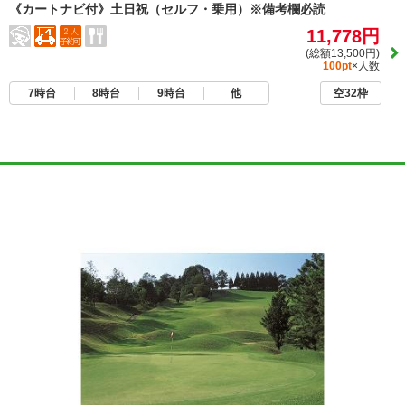
《カートナビ付》土日祝（セルフ・乗用）※備考欄必読
11,778円
(総額13,500円)
100pt
×人数
7時台
8時台
9時台
他
空32枠