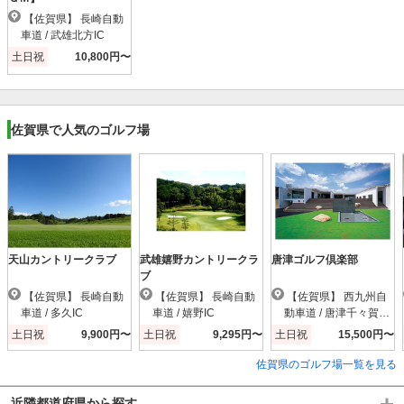
【佐賀県】 長崎自動
車道 / 武雄北方IC
土日祝
10,800円〜
佐賀県で人気のゴルフ場
天山カントリークラブ
武雄嬉野カントリークラ
唐津ゴルフ倶楽部
ブ
【佐賀県】 長崎自動
【佐賀県】 長崎自動
【佐賀県】 西九州自
車道 / 多久IC
車道 / 嬉野IC
動車道 / 唐津千々賀山
田IC
土日祝
9,900円〜
土日祝
9,295円〜
土日祝
15,500円〜
佐賀県のゴルフ場一覧を見る
近隣都道府県から探す