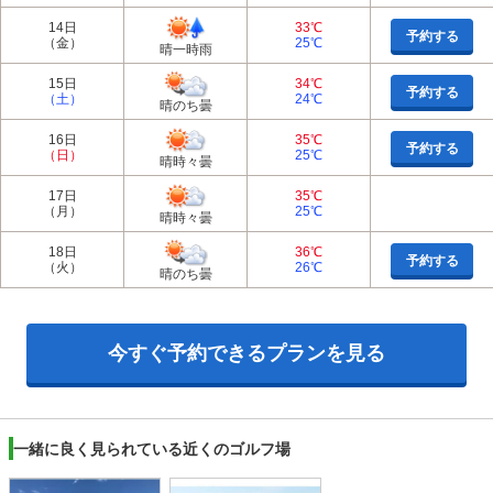
14日
33℃
予約する
（金）
25℃
晴一時雨
15日
34℃
予約する
（土）
24℃
晴のち曇
16日
35℃
予約する
（日）
25℃
晴時々曇
17日
35℃
（月）
25℃
晴時々曇
18日
36℃
予約する
（火）
26℃
晴のち曇
今すぐ予約できるプランを見る
一緒に良く見られている近くのゴルフ場