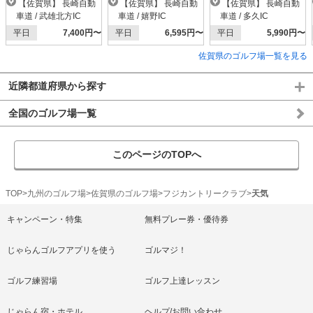
【佐賀県】 長崎自動
【佐賀県】 長崎自動
【佐賀県】 長崎自動
車道 / 武雄北方IC
車道 / 嬉野IC
車道 / 多久IC
平日
7,400円〜
平日
6,595円〜
平日
5,990円〜
佐賀県のゴルフ場一覧を見る
近隣都道府県から探す
全国のゴルフ場一覧
このページのTOPへ
TOP
九州のゴルフ場
佐賀県のゴルフ場
フジカントリークラブ
天気
キャンペーン・特集
無料プレー券・優待券
じゃらんゴルフアプリを使う
ゴルマジ！
ゴルフ練習場
ゴルフ上達レッスン
じゃらん宿・ホテル
ヘルプ/お問い合わせ