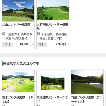
北山カントリー倶楽部
大和不動カントリー倶楽
部
【佐賀県】 長崎自動
【佐賀県】 長崎自動
車道 / 佐賀大和IC
車道 / 佐賀大和IC
平日
10,900円〜
平日
7,980円〜
佐賀県で人気のゴルフ場
若木ゴルフ倶楽部 【Ｐ
武雄嬉野カントリークラ
花祭ゴルフ倶楽部【アコ
ＧＭ】
ブ
ーディア】