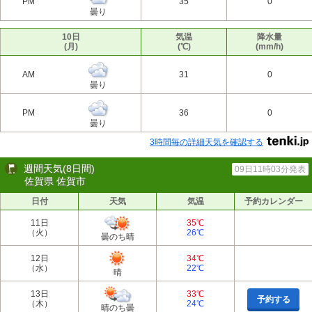
PM
35
0
曇り
10日
気温
降水量
(月)
(℃)
(mm/h)
AM
31
0
曇り
PM
36
0
曇り
3時間毎の詳細天気を確認する
週間天気(8日間)
09日11時03分発表
佐賀県 佐賀市
日付
天気
気温
予約カレンダー
11日
35℃
（火）
26℃
曇のち晴
12日
34℃
（水）
22℃
晴
13日
33℃
予約する
（木）
24℃
晴のち曇