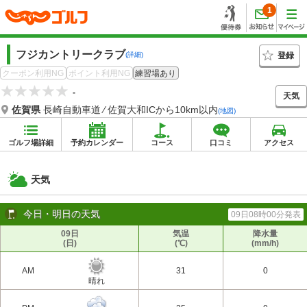
1
フジカントリークラブ
登録
(詳細)
クーポン利用NG
ポイント利用NG
練習場あり
-
天気
佐賀県
長崎自動車道 ⁄ 佐賀大和ICから10km以内
(地図)
ゴルフ場詳細
予約カレンダー
コース
口コミ
アクセス
天気
今日・明日の天気
09日08時00分発表
09日
気温
降水量
(日)
(℃)
(mm/h)
AM
31
0
晴れ