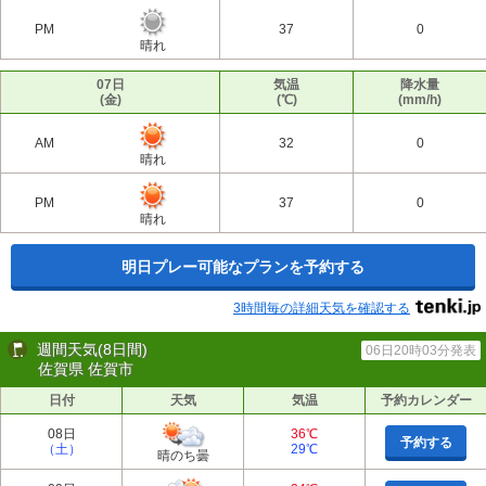
PM
37
0
晴れ
07日
気温
降水量
(金)
(℃)
(mm/h)
AM
32
0
晴れ
PM
37
0
晴れ
明日プレー可能なプランを予約する
3時間毎の詳細天気を確認する
週間天気(8日間)
06日20時03分発表
佐賀県 佐賀市
日付
天気
気温
予約カレンダー
08日
36℃
予約する
（土）
29℃
晴のち曇