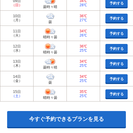
09日
34℃
予約する
（日）
28℃
曇時々晴
10日
36℃
予約する
（月）
27℃
曇
11日
34℃
予約する
（火）
26℃
晴時々曇
12日
36℃
予約する
（水）
25℃
晴時々曇
13日
34℃
予約する
（木）
25℃
曇時々晴
14日
34℃
予約する
（金）
25℃
曇
15日
35℃
予約する
（土）
25℃
晴時々曇
今すぐ予約できるプランを見る