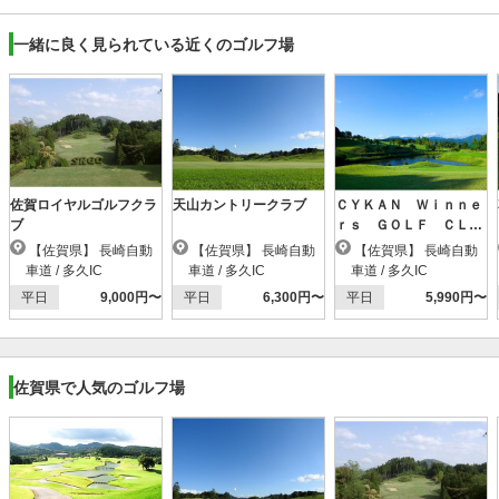
一緒に良く見られている近くのゴルフ場
佐賀ロイヤルゴルフクラ
天山カントリークラブ
ＣＹＫＡＮ Ｗｉｎｎｅ
ブ
ｒｓ ＧＯＬＦ ＣＬＵ
Ｂ（旧：ＷＩＴＨＩＮ
【佐賀県】 長崎自動
【佐賀県】 長崎自動
【佐賀県】 長崎自動
ＳＴＹＬＥ Ｇ．Ｃ）
車道 / 多久IC
車道 / 多久IC
車道 / 多久IC
平日
9,000円〜
平日
6,300円〜
平日
5,990円〜
佐賀県で人気のゴルフ場