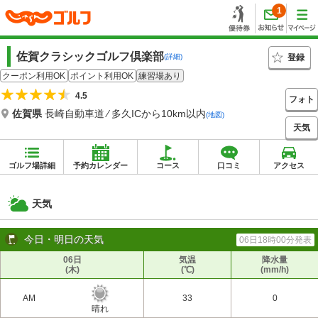
1
佐賀クラシックゴルフ倶楽部
登録
(詳細)
クーポン利用OK
ポイント利用OK
練習場あり
4.5
フォト
佐賀県
長崎自動車道 ⁄ 多久ICから10km以内
(地図)
天気
ゴルフ場詳細
予約カレンダー
コース
口コミ
アクセス
天気
今日・明日の天気
06日18時00分発表
06日
気温
降水量
(木)
(℃)
(mm/h)
AM
33
0
晴れ