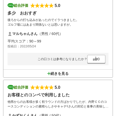
5.0
総合評価
多少 おおすぎ
後ろからの打ち込みがあったのでイラつきました。
ゴルフ場にはあまり関係ないとは思いますが。
マルちゃんさん
（男性 / 60代）
平均スコア：90～99
投稿日：2022/05/24
0
この口コミは参考になりましたか？
続きを見る
5.0
総合評価
お客様とのコンペで利用しました
他県からのお客様が多く初ラウンドの方ばかりでしたが、内野ＣＣのコ
ースコンディションの素晴らしさやキャデｲさんの対応と食事の美味しさ
に感動されてました。有り難うございました。
かずおくんさん
（男性 / 50代）