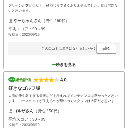
グリーンが芝が少なく、砂混じりで良くありませんでした。他は問題な
いと思います。
やーちゃんさん
（男性 / 50代）
平均スコア：90～99
投稿日：2023/09/19
1
この口コミは参考になりましたか？
続きを見る
4.0
総合評価
好きなゴルフ場
大雨の後や暑すぎる天候などを考えればメンテナンスは良かったと思い
ます。コースの木々が生えるのが早いのでスタッフは大変だと思いま
す。欲を言えばショートホールのティーショットの時は草刈りを止めて
ゴルザさん
（男性 / 50代）
欲しかった。不満は人生の無駄なので最低限にしているが、マスター室
のスタッフもラウンド終了後に来た方は感じが良かったですがハーフの
平均スコア：90～99
後に進行を早めに来た方の対応には不満だった。好きなゴルフ場なので
投稿日：2023/08/19
残念です。