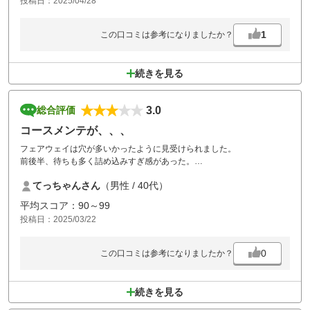
投稿日：2025/04/28
ます。
プレイヤーのモラルだと思いますが、バンカーの措置、グリーンのボー
ル跡は少し気になりました。
1
この口コミは参考になりましたか？
あと食事のメニューがHPからも見えません。
ゴルフに行く際あらかじめこれ食べよう（食べたい）とメニューを決め
たりしますがそれが出来なく残念です。
続きを見る
設備3にしたのは、ロッカーです。
物を取りに行くのにイチイチ靴を脱ぐのは非常に手間です。他にも靴を
脱がせる所ありますが、靴のまま上がれる巨大なスリッパを置いてる所
3.0
総合評価
もあります。改善して欲しいなぁと思います。
また行く際は楽しみにしています。
コースメンテが、、、
フェアウェイは穴が多いかったように見受けられました。
前後半、待ちも多く詰め込みすぎ感があった。
グリーンも修理箇所が多い感じがした。
てっちゃんさん
（男性 / 40代）
平均スコア：90～99
投稿日：2025/03/22
0
この口コミは参考になりましたか？
続きを見る