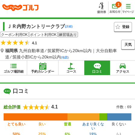
1
ＪＲ内野カントリークラブ
登録
(詳細)
クーポン利用OK
ポイント利用OK
練習場あり
4.1
天気
福岡県
九州自動車道 ⁄ 筑紫野ICから20km以内｜大分自動車
道 ⁄ 筑後小郡ICから20km以内
(地図)
ゴルフ場詳細
予約カレンダー
コース
口コミ
アクセス
口コミ
4.1
総合評価
件数：69
とても良い
良い
普通
あまり良くな
良くない
い
50%
25%
6%
19%
（-）