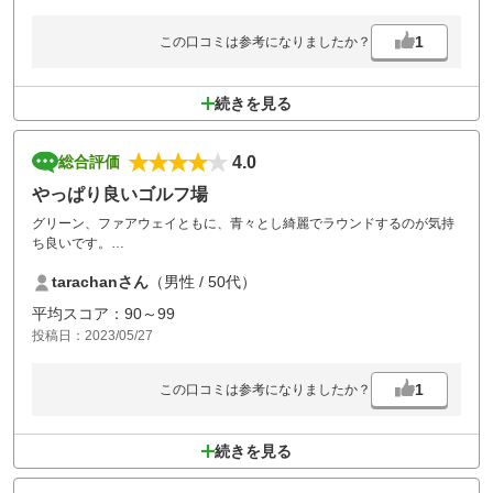
1
この口コミは参考になりましたか？
続きを見る
4.0
総合評価
やっぱり良いゴルフ場
グリーン、ファアウェイともに、青々とし綺麗でラウンドするのが気持
ち良いです。
グリーンが広く、傾斜も効いているので、パットが大変だけど面白い。
tarachanさん
（男性 / 50代）
ただ、後ろの組の男性。スタートホールで、こちらがティーグランドに
上がって、これから打つのに、ティーグランドに入って後ろで、アプー
平均スコア：90～99
チの練習してる。止めて下さいと言っても、謝罪の言葉も無し。気分悪
投稿日：2023/05/27
くして、ティーショットに影響。後半のアウトティーグランドでも、同
じようにアプーチ練習。マナー悪い方は、プレイする資格無し。
1
この口コミは参考になりましたか？
続きを見る