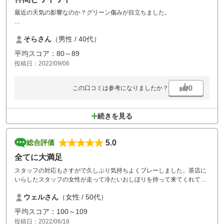
最近の天気の影響なのか？グリーン傷みが目立ちました。
ゴルフ場のスタッフ、管理などは行き届いていて、良いコースなので友
そらさん
（男性 / 40代）
人たちと十分に楽しめました。
平均スコア：80～89
また、利用します。
投稿日：2022/09/06
0
この口コミは参考になりましたか？
続きを見る
5.0
総合評価
全てに大満足
スタッフの対応もさすがで久しぶり気持ちよくプレーしました。茶店に
いらしたスタッフの女性が走って冷たいおしぼりを持って来てくれて大
感激！
ウェルさん
（女性 / 50代）
みなさん、すれ違ったりする度に挨拶をされて素晴らしいスタッフさん
ばかりでした。
平均スコア：100～109
当然のことながら、コースは最高に？？でした。
投稿日：2022/06/18