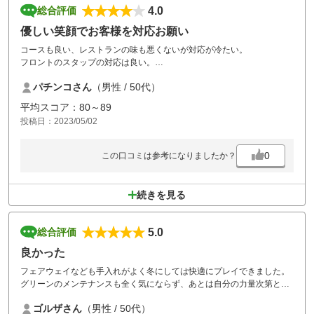
4.0
総合評価
優しい笑顔でお客様を対応お願い
コースも良い、レストランの味も悪くないが対応が冷たい。
フロントのスタップの対応は良い。
パチンコさん
（男性 / 50代）
平均スコア：80～89
投稿日：2023/05/02
0
この口コミは参考になりましたか？
続きを見る
5.0
総合評価
良かった
フェアウェイなども手入れがよく冬にしては快適にプレイできました。
グリーンのメンテナンスも全く気にならず、あとは自分の力量次第とい
った感じでした。リーズナブルなコースという訳では無いですがコース
ゴルザさん
（男性 / 50代）
コンディションが難しくなるシーズンだったのでJR内野にして良かった