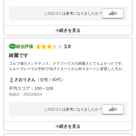
鹿の親子の横切りも微笑ましく？？
0
この口コミは参考になりましたか？
続きを見る
3.0
総合評価
綺麗です
ゴルフ場のメンテナンス、クラブハウスの綺麗さとてもよかったです。
スループレーでの予約でOUTスタートからINスタートに変更した方が早
いと言われたのですが結果スルー出来ず30分待ち時間がありました。最
さおりさん
（女性 / 40代）
初から言ってもらえたら予定変更せずに済みました。他は全く問題なく
よかったです。
平均スコア：100～109
投稿日：2022/06/14
0
この口コミは参考になりましたか？
続きを見る