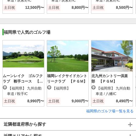
車道 / 筑紫野IC
車道 / 筑紫野IC
車道 / 筑紫野IC
土日祝
12,500円〜
土日祝
8,800円〜
土日祝
8,500円〜
福岡県で人気のゴルフ場
ムーンレイク ゴルフク
福岡レイクサイドカント
北九州カントリー倶楽
ラブ 鞍手コース 【Ｐ
リークラブ 【ＰＧＭ】
部 【ＰＧＭ】
ＧＭ】
【福岡県】 九州自動
【福岡県】
【福岡県】 九州自動
車道 / 鞍手IC
車道 / 八幡IC
土日祝
8,990円〜
土日祝
9,000円〜
土日祝
8,490円〜
福岡県のゴルフ場一覧を見る
近隣都道府県から探す