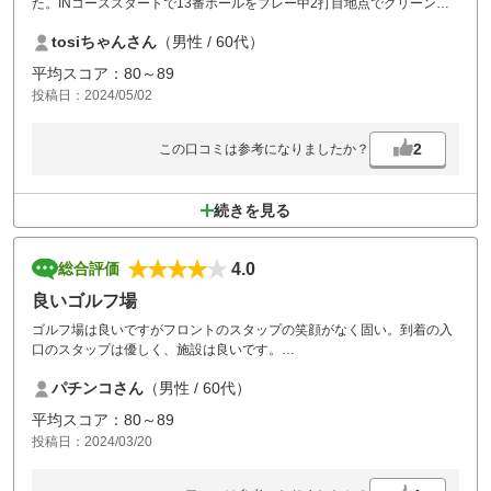
た。INコーススタートで13番ホールをプレー中2打目地点でグリーンを
狙って打ったところでカートに乗ったスタッフから8分遅れていますの
tosiちゃんさん
（男性 / 60代）
で急いでくださいと言われ、グリーンに上がりパターをする時も監視さ
れているみたいで集中出来なくいやな気分になりました。前の組も後ろ
平均スコア：80～89
の組も同じコンペ仲間ですがそんなに
投稿日：2024/05/02
待たせるスロープレーではないと思いますが、初めてのコースの人が大
半でしたが8分はスロープレーですかねぇ？（申し訳ございませんでし
た）
2
この口コミは参考になりましたか？
続きを見る
4.0
総合評価
良いゴルフ場
ゴルフ場は良いですがフロントのスタップの笑顔がなく固い。到着の入
口のスタップは優しく、施設は良いです。
全体的に満足です。
パチンコさん
（男性 / 60代）
平均スコア：80～89
投稿日：2024/03/20