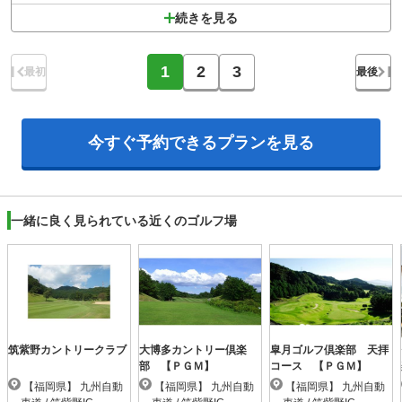
続きを見る
1
2
3
最初
最後
今すぐ予約できる
プランを見る
一緒に良く見られている近くのゴルフ場
筑紫野カントリークラブ
大博多カントリー倶楽
皐月ゴルフ倶楽部 天拝
部 【ＰＧＭ】
コース 【ＰＧＭ】
【福岡県】 九州自動
【福岡県】 九州自動
【福岡県】 九州自動