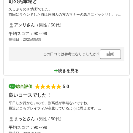
町の先輩達と
久しぶりのJR内野でした。
前回にラウンドした時は外国人の方のマナーの悪さにビックリし、もー
ここのコースには来ないと思ってましたが。
アンリさん
（男性 / 50代）
今回は非常に良く又ラウンドしたいと思いました。
平均スコア：90～99
投稿日：2025/09/09
0
この口コミは参考になりましたか？
続きを見る
5.0
総合評価
良いコースでした！
平日しか行かないので、割高感が半端ないですね。
最近どこもプレイフィが高騰しているように思えます。
コースは戦略性にとんだ大変良いコースだと思います。グリーンも綺麗
まっとさん
（男性 / 50代）
で、フェアウェイ、ラフの芝の刈り方は手入れが行き届いて大変楽しめ
ました。
平均スコア：90～99
所々フェアウェイの芝が薄い箇所がありましたが全体的には◎だと思い