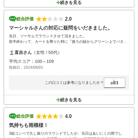
続きを見る
2.0
総合評価
マーシャルさんの対応に疑問をいだきました。
先日、ツーサムでラウンドさせて頂きました。
前半終わって、カートを降りた時に『後ろの組からグリーン上でパター
練習をしていた。とクレームがありました。』と言われました。
直吉さん
（女性 / 50代）
私達は、一度もしていません。
とても、不快な気持ちで後半ラウンドをしました。言われた側は証拠無
平均スコア：100～109
しですが、言った側も証拠も無しです。その際、マーシャルは言った側
投稿日：2024/09/03
が正論と捉えるのでは、今後は監視カメラ持参でラウンドするしか無い
です。
せっかく、東京からゴルフ旅行でお邪魔して、楽しみにしていただけ
1
この口コミは参考になりましたか？
に、残念でした。
続きを見る
4.0
総合評価
気持ちも雨模様！
3組コンペで久し振りのラウンドでしたが、当日はあいにくの雨でし