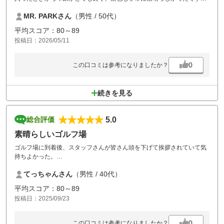
また、スタッフの親切さも非常に素晴らしく、感謝の気持ちでいっぱい
MR. PARKさん
（男性 / 50代）
です。 フェアウェイとグリーンの状態も非常に良好でした。 グリーンは
少し難しいと感じました。 天気が良く、とても良いゴルフ場で運動でき
平均スコア：80～89
て、とても満足しました。
投稿日：2026/05/11
また訪れたいゴルフ場です。
0
この口コミは参考になりましたか？
続きを見る
5.0
総合評価
素晴らしいゴルフ場
ゴルフ場に到着後、スタッフさんが皆さん頭を下げて挨拶されていて気
持ちよかった。
コースに関してもグリーン、フェアウェイ、ティーグラウンドが綺麗で
てっちゃんさん
（男性 / 40代）
手入れが行き届いていてまたラウンドしたいと同伴者共々思いました。
平均スコア：80～89
投稿日：2025/09/23
0
この口コミは参考になりましたか？