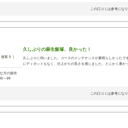
この口コミは参考になり
久しぶりの麻生飯塚、良かった！
 接客
5
｜
久しぶりに伺いました。コースのメンテナンスが素晴らしかったで
にディポットもなく、仕上がりの良さを感じました。とにかく暑か
な方の接待
90～99
この口コミは参考になり