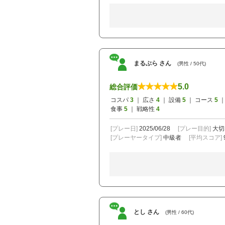
まるぶら さん
(男性 / 50代)
5.0
総合評価
コスパ
3
｜ 広さ
4
｜ 設備
5
｜ コース
5
｜
食事
5
｜ 戦略性
4
[プレー日]
2025/06/28
[プレー目的]
大切
[プレーヤータイプ]
中級者
[平均スコア]
とし さん
(男性 / 60代)