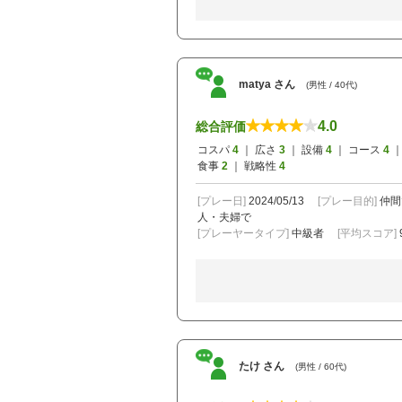
matya さん
(男性 / 40代)
4.0
総合評価
コスパ
4
｜ 広さ
3
｜ 設備
4
｜ コース
4
｜
食事
2
｜ 戦略性
4
[プレー日]
2024/05/13
[プレー目的]
仲間
人・夫婦で
[プレーヤータイプ]
中級者
[平均スコア]
たけ さん
(男性 / 60代)