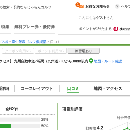
1
お得なお知らせ
ヘル
の検索・予約ならじゃらんゴルフ
こんにちは
ゲスト
さん
・特集
無料プレー券・優待券
ポイントが1%たまる
ルフ場
>
麻生飯塚ゴルフ倶楽部
> 口コミ
クーポン利用NG
ポイント利用NG
練習場あり
クセス】 九州自動車道 ⁄ 福岡（九州道）ICから30km以内
地図・ルート確認
場詳細
コースレイアウト
口コミ
地図・アクセス
62
項目別評価
全
件
総合評
29%
50%
4.2
戦略性