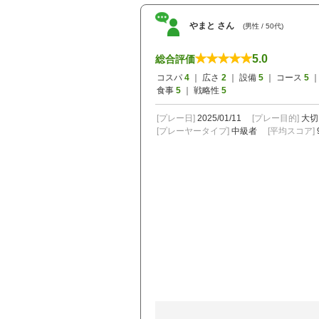
やまと さん
(男性 / 50代)
5.0
総合評価
コスパ
4
｜ 広さ
2
｜ 設備
5
｜ コース
5
｜
食事
5
｜ 戦略性
5
[プレー日]
2025/01/11
[プレー目的]
大切
[プレーヤータイプ]
中級者
[平均スコア]