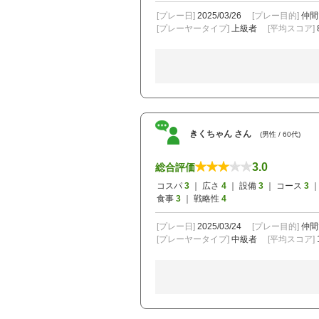
[プレー日]
2025/03/26
[プレー目的]
仲間
[プレーヤータイプ]
上級者
[平均スコア]
きくちゃん さん
(男性 / 60代)
3.0
総合評価
コスパ
3
｜ 広さ
4
｜ 設備
3
｜ コース
3
｜
食事
3
｜ 戦略性
4
[プレー日]
2025/03/24
[プレー目的]
仲間
[プレーヤータイプ]
中級者
[平均スコア]