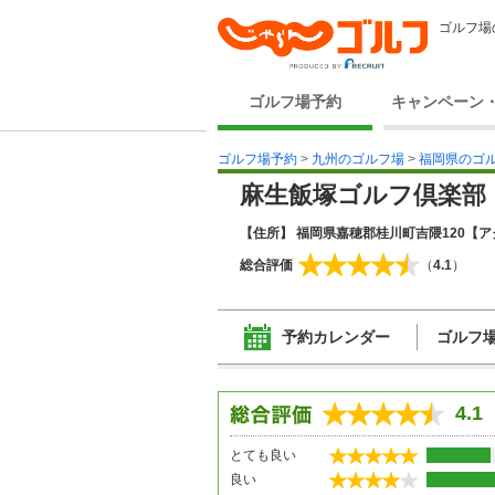
ゴルフ場
ゴルフ場予約
キャンペーン
ゴルフ場予約
>
九州のゴルフ場
>
福岡県のゴ
麻生飯塚ゴルフ倶楽部
【住所】 福岡県嘉穂郡桂川町吉隈120
【ア
総合評価
（
4.1
）
予約カレンダー
ゴルフ
4.1
とても良い
良い