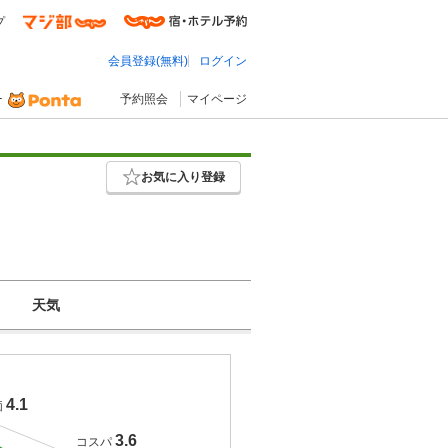
プ
会員登録(無料)
ログイン
予約照会
マイページ
お気に入り登録
天気
4.1
価
3.6
コスパ