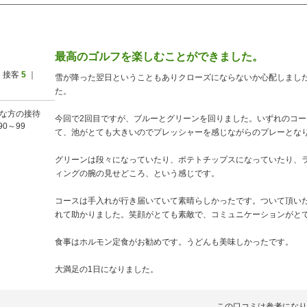
最高のゴルフを楽しむことができました。
 接客
5
｜
雪が降った翌日ということもありクローズにならないか心配しまし
た。
な方の接待
今回で2回目ですが、ブルーとグリーンを回りました。いずれのコ
90～99
て、池がとても大きいのでプレッシャーを感じながらのプレーとな
グリーンは段々になっていたり、ポテトチップスになっていたり、
ィングの腕の見せどころ、という感じです。
コースは手入れが行き届いていて素晴らしかったです。ついて頂い
れて助かりました。笑顔がとても素敵で、コミュニケーションがと
食事はホルモン定食がお勧めです。うどんも美味しかったです。
大満足の1日になりました。
この口コミは参考になり