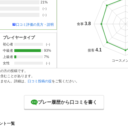
21%
（-）
（-）
3.8
食事
口コミ評価の見方・説明
プレイヤータイプ
初心者
（-）
4.1
接客
中級者
93%
上級者
7%
コースメ
女性
（-）
員の方の投稿です。
を含むことがあります。
りません。詳細は、
口コミ投稿の掟
をご覧ください。
プレー履歴から口コミを書く
ント一覧