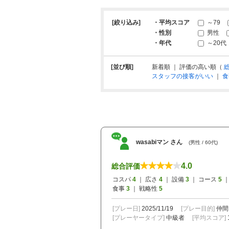
[絞り込み]
・平均スコア
～79
・性別
男性
・年代
～20代
[並び順]
新着順 ｜ 評価の高い順（
スタッフの接客がいい
｜
食
wasabiマン さん
(男性 / 60代)
4.0
総合評価
コスパ
4
｜ 広さ
4
｜ 設備
3
｜ コース
5
｜
食事
3
｜ 戦略性
5
[プレー日]
2025/11/19
[プレー目的]
仲間
[プレーヤータイプ]
中級者
[平均スコア]