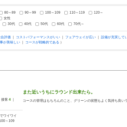
80～89
90～99
100～109
110～119
120～
女性
30代
40代
50代
60代
70代～
総合評価
｜
コストパフォーマンスがいい
｜
フェアウェイが広い
｜
設備が充実して
事が美味しい
｜
コースが戦略的である
）
また近いうちにラウンド出来たら。
 接客
4
｜
コースの管理はもちろんのこと、グリーンの状態もよく気持ち良い
でワイワイ
100～109