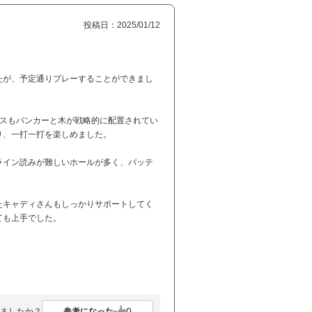
投稿日：2025/01/12
たが、予定通りプレーすることができまし
ースもバンカーと木が戦略的に配置されてい
り、一打一打を楽しめました。
ライン読みが難しいホールが多く、パッテ
たキャディさんもしっかりサポートしてく
ても上手でした。
0
参考になった
ましたか？