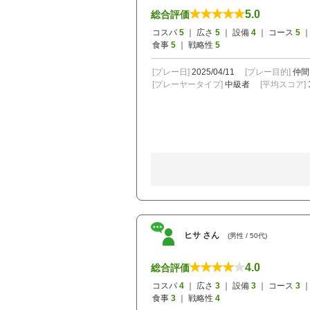
5.0
総合評価
コスパ
5
｜ 広さ
5
｜ 設備
4
｜ コース
5
｜
食事
5
｜ 戦略性
5
[プレー日]
2025/04/11
[プレー目的]
仲間
[プレーヤータイプ]
中級者
[平均スコア]
ヒサ さん
(男性 / 50代)
4.0
総合評価
コスパ
4
｜ 広さ
3
｜ 設備
3
｜ コース
3
｜
食事
3
｜ 戦略性
4