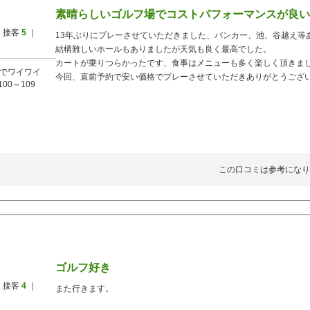
素晴らしいゴルフ場でコストパフォーマンスが良い
 接客
5
｜
13年ぶりにプレーさせていただきました、バンカー、池、谷越え等
結構難しいホールもありましたが天気も良く最高でした。
カートが乗りつらかったです、食事はメニューも多く楽しく頂きま
でワイワイ
今回、直前予約で安い価格でプレーさせていただきありがとうござ
100～109
この口コミは参考になり
ゴルフ好き
 接客
4
｜
また行きます。