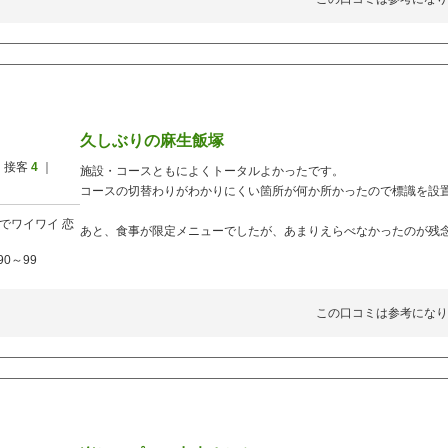
久しぶりの麻生飯塚
 接客
4
｜
施設・コースともによくトータルよかったです。
コースの切替わりがわかりにくい箇所が何か所かったので標識を設
でワイワイ
恋
あと、食事が限定メニューでしたが、あまりえらべなかったのが残
90～99
この口コミは参考になり