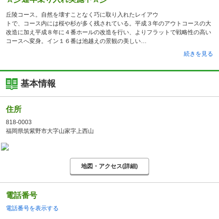
丘陵コース。自然を壊すことなく巧に取り入れたレイアウ
トで、コース内には桜や杉が多く残されている。平成３年のアウトコースの大
改造に加え平成８年に４番ホールの改造を行い、よりフラットで戦略性の高い
コースへ変身。イン１６番は池越えの景観の美しい
続きを見る
基本情報
住所
818-0003
福岡県筑紫野市大字山家字上西山
地図・アクセス(詳細)
電話番号
電話番号を表示する