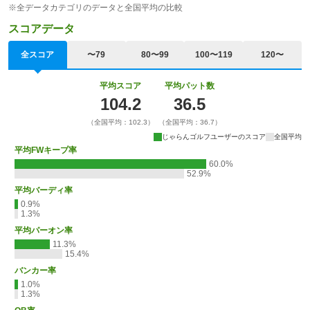
※全データカテゴリのデータと全国平均の比較
スコアデータ
全スコア
〜79
80〜99
100〜119
120〜
平均スコア
平均パット数
104.2
36.5
（全国平均：102.3）
（全国平均：36.7）
じゃらんゴルフユーザーのスコア
全国平均
平均FWキープ率
60.0%
52.9%
平均バーディ率
0.9%
1.3%
平均パーオン率
11.3%
15.4%
バンカー率
1.0%
1.3%