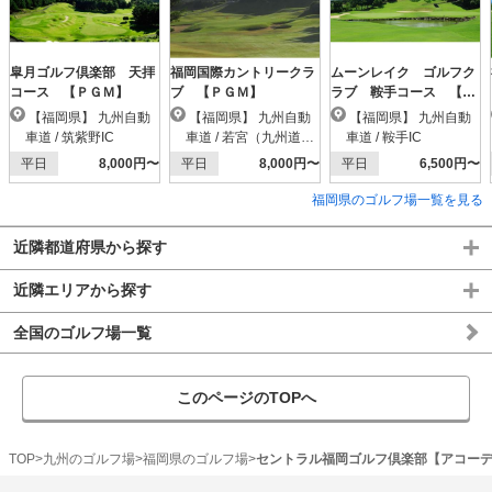
皐月ゴルフ倶楽部 天拝
福岡国際カントリークラ
ムーンレイク ゴルフク
コース 【ＰＧＭ】
ブ 【ＰＧＭ】
ラブ 鞍手コース 【Ｐ
ＧＭ】
【福岡県】 九州自動
【福岡県】 九州自動
【福岡県】 九州自動
車道 / 筑紫野IC
車道 / 若宮（九州道）I
車道 / 鞍手IC
C
平日
8,000円〜
平日
8,000円〜
平日
6,500円〜
福岡県のゴルフ場一覧を見る
近隣都道府県から探す
近隣エリアから探す
全国のゴルフ場一覧
このページのTOPへ
TOP
九州のゴルフ場
福岡県のゴルフ場
セントラル福岡ゴルフ倶楽部【アコー