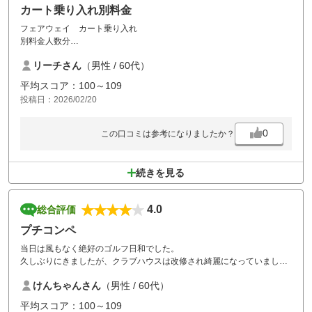
カート乗り入れ別料金
フェアウェイ カート乗り入れ
別料金人数分
カート一台に付き追加料金にしてもらいたい！
リーチさん
（男性 / 60代）
平均スコア：100～109
投稿日：2026/02/20
0
この口コミは参考になりましたか？
続きを見る
4.0
総合評価
プチコンペ
当日は風もなく絶好のゴルフ日和でした。
久しぶりにきましたが、クラブハウスは改修され綺麗になっていまし
た。
けんちゃんさん
（男性 / 60代）
スタッフ様の対応は良かったですが、ハーフの待ち時間が長過ぎまし
た。
平均スコア：100～109
（1時間２０分）