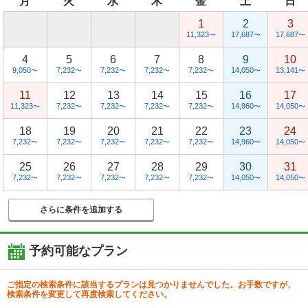
月
火
水
木
金
土
日
1
2
3
11,323
17,687
17,687
〜
〜
〜
4
5
6
7
8
9
10
9,050
7,232
7,232
7,232
7,232
14,050
13,141
〜
〜
〜
〜
〜
〜
〜
11
12
13
14
15
16
17
11,323
7,232
7,232
7,232
7,232
14,960
14,050
〜
〜
〜
〜
〜
〜
〜
18
19
20
21
22
23
24
7,232
7,232
7,232
7,232
7,232
14,960
14,050
〜
〜
〜
〜
〜
〜
〜
25
26
27
28
29
30
31
7,232
7,232
7,232
7,232
7,232
14,050
14,050
〜
〜
〜
〜
〜
〜
〜
さらに条件を追加する
予約可能なプラン
ご指定の検索条件に該当するプランは見つかりませんでした。お手数ですが、
検索条件を変更して再度検索してください。