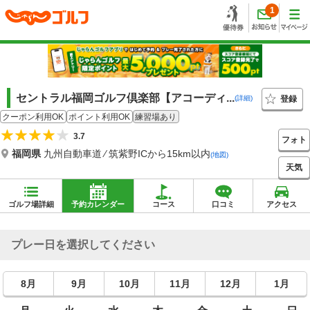
1
セントラル福岡ゴルフ倶楽部【アコーディ...
登録
(詳細)
クーポン利用OK
ポイント利用OK
練習場あり
3.7
フォト
福岡県
九州自動車道 ⁄ 筑紫野ICから15km以内
(地図)
天気
ゴルフ場詳細
予約カレンダー
コース
口コミ
アクセス
プレー日を選択してください
8月
9月
10月
11月
12月
1月