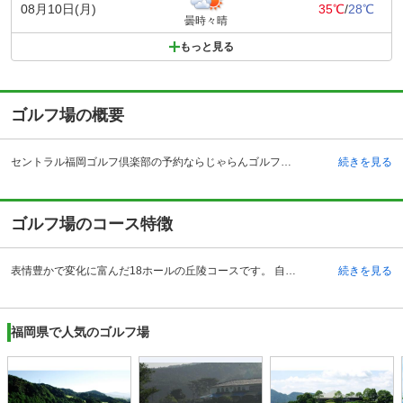
08月10日(月)
35℃
/
28℃
曇時々晴
もっと見る
ゴルフ場の概要
セントラル福岡ゴルフ倶楽部の予約ならじゃらんゴルフ。カートの有無や利用税、キャンセル料、ナイター設備、駐車場などのコース情報はもちろん、口コミ、フォトギャラリーなどコースの難易度や攻略に役立つ情報充実、予約する度にポイントが貯まるのでお得にゴルフをお楽しみ頂けます。 福岡県筑紫野市のセントラル福岡ゴルフ倶楽部は、筑紫野インターチェンジから車で約23分、朝倉街道駅からタクシーで約20分の場所にあるゴルフ場です。福岡市からのアクセスも良好で、佐賀県などにも近いことから近隣県からもゴルファーがたくさん訪れます。ボン・ヘギー＆ブルース・デブリン氏の設計により、昭和50年に開場した長い歴史をもちます。クラブハウスはグレーの屋根をもつオーソドックスな佇まい。中に足を踏み入れると絨毯が敷かれた、リッチな空間が広がります。ロビーはピンク色のあたたかみのあるインテリアが特長。広々としており、これからはじまるゴルフの高揚感をさらに高ぶらせます。レストランはグリーンを基調としたさわやかなインテリアでゴルフライフの食の楽しみを満喫できます。
続きを見る
ゴルフ場のコース特徴
表情豊かで変化に富んだ18ホールの丘陵コースです。 自然を壊すことなく巧みに取り入れたレイアウトで、コース内には杉や桜などの樹木が多く残されています。平成３年のOUTコースの大改造を行ったうえ、平成８年に４番ホールの改造も済ませ、よりフラットで戦略性の高いコースへ生まれ変わっています。その評判は上々で、レイアウトの巧妙さでチャレンジングなコースとなっています。名物ホールは、IN16番ホール。池越えの景観の美しさと難しさが両立した面白いホールとなっています。初心者、ビジネス、カジュアルゴルフ、アスリートタイプとどのゴルファーが訪れてもそのレベルに合わせた楽しみ方とプレーを満喫することができます。
続きを見る
福岡県で人気のゴルフ場