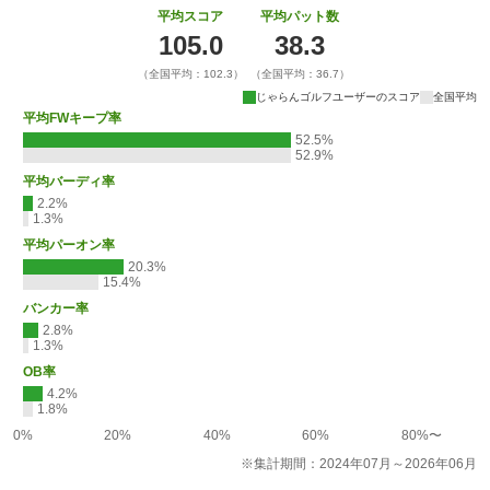
平均スコア
平均パット数
105.0
38.3
（全国平均：102.3）
（全国平均：36.7）
じゃらんゴルフユーザーのスコア
全国平均
平均FWキープ率
52.5%
52.9%
平均バーディ率
2.2%
1.3%
平均パーオン率
20.3%
15.4%
バンカー率
2.8%
1.3%
OB率
4.2%
1.8%
0%
20%
40%
60%
80%〜
※集計期間：2024年07月～2026年06月