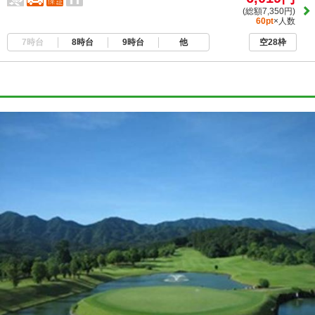
(総額7,350円)
60pt
×人数
7時台
8時台
9時台
他
空28枠