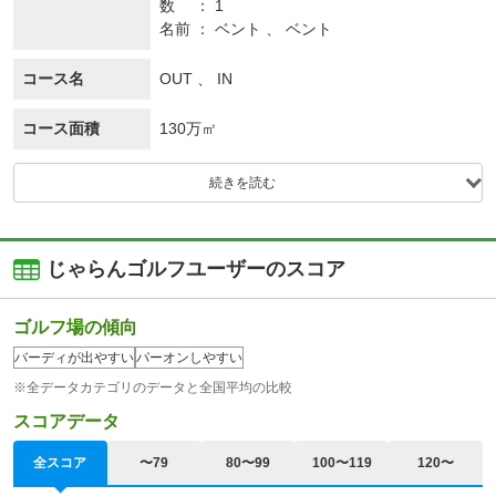
数
1
名前
ベント 、 ベント
コース名
OUT 、 IN
コース面積
130万㎡
続きを読む
じゃらんゴルフユーザーのスコア
ゴルフ場の傾向
バーディが出やすい
パーオンしやすい
※全データカテゴリのデータと全国平均の比較
スコアデータ
全スコア
〜79
80〜99
100〜119
120〜