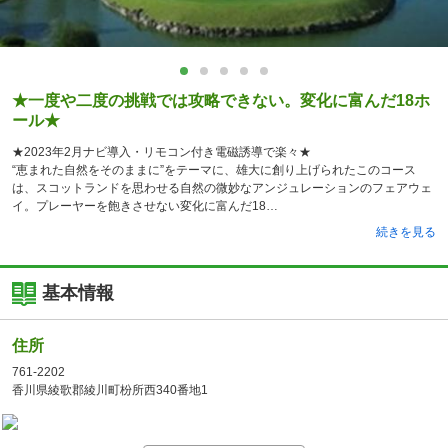
★一度や二度の挑戦では攻略できない。変化に富んだ18ホ
ール★
★2023年2月ナビ導入・リモコン付き電磁誘導で楽々★
“恵まれた自然をそのままに”をテーマに、雄大に創り上げられたこのコース
は、スコットランドを思わせる自然の微妙なアンジュレーションのフェアウェ
イ。プレーヤーを飽きさせない変化に富んだ18
続きを見る
基本情報
住所
761-2202
香川県綾歌郡綾川町枌所西340番地1