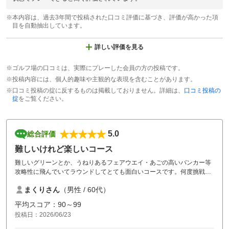
※本内容は、過去3年間で投稿された口コミ評価に基づき、評価が高かった項
目を自動抽出しています。
詳しい評価を見る
※ゴルフ場の口コミは、実際にプレーした会員の方の投稿です。
※投稿内容には、個人的趣味や主観的な表現を含むことがあります。
※口コミ投稿の掟に反するものは掲載しておりません。詳細は、
口コミ投稿の
掟
をご覧ください。
5.0
総合評価
難しいけれど楽しいコース
難しいグリーンとか、うねりあるフェアウエイ・あごの高いバンカー等
攻略性に飛んでいてラウンドしてとても面白いコースです。何度挑戦し
ても飽きることのないコースレイアウトです。
まくりさん
（男性 / 60代）
平均スコア：90～99
投稿日：2026/06/23