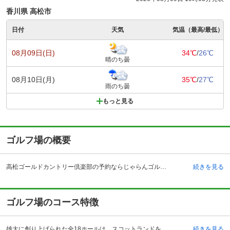
香川県 高松市
日付
天気
気温（最高/最低）
08月09日(日)
34℃
/
26℃
晴のち曇
08月10日(月)
35℃
/
27℃
雨のち曇
もっと見る
ゴルフ場の概要
高松ゴールドカントリー倶楽部の予約ならじゃらんゴルフ。カートの有無や利用税、キャンセル料、ナイター設備、駐車場などのコース情報はもちろん、口コミ、フォトギャラリーなどコースの難易度や攻略に役立つ情報充実、予約する度にポイントが貯まるのでお得にゴルフをお楽しみ頂けます。 高松空港から車で約10分、こんぴら温泉郷へは車で約40分、塩江温泉郷へは車で20分ほどの距離に位置し、観光地へのアクセスも抜群です。プレー後に日本屈指の温泉郷で汗を流すこともでき、贅沢なゴルフライフが満喫できます。コースは世界的に有名なコース設計者 ピート・ダイの弟子、 ロン・フェリスによる設計です。デザインコンセプトの「あらゆるレベルのゴルファーに同質の歓びを」という彼の信念を随所に感じることのできる計算された作りになっています。また、ドライビングレンジ、バンカー、アプローチ、グリーンと多彩な練習場を完備しており、自分の技量を試したい上級者だけでなく、ゴルフを上達したい方にもおすすめです。レストランは、名物18ホールが見渡せる開放的な作りになっており、プレーを振り返りながらゆっくりと食事を楽しむことができます。
続きを見る
ゴルフ場のコース特徴
雄大に創り上げられた全18ホールは、スコットランドを思わせる自然な起伏を生かした「自然の恵みそのままに」というコンセプトを随所に感じられる美しいコースです。ホールの高低差が少なく、ブラインドホールや隠れたハザードもほとんどなく、セカンド地点からグリーンを確認できるため、初めてのラウンドでも安心してショットできるため、他では味わえない爽快感を味わうことができます。18番ホールは一日を締めくくるにふさわしい名物ホールで、グリーンの廻りを池で囲まれたアイランド・グリーンが悠然とゴルファーを待ち構えています。2オンも狙える距離ながら、大きなリスクと背中合わせのスリリング感がチャレンジ精神を掻き立て、訪れるすべての人を魅了します。
続きを見る