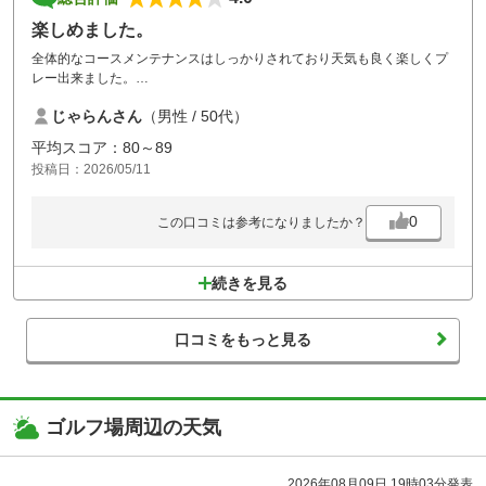
楽しめました。
全体的なコースメンテナンスはしっかりされており天気も良く楽しくプ
レー出来ました。
他の書き込みにもある通り距離は短いもののフェアウェイは狭くうね
じゃらんさん
（男性 / 50代）
り、グリーンは下りは早く、グリーン周りはふかふかの砂の大小深いバ
ンカーが待ち受けます。
平均スコア：80～89
スコアを纏めるには様々な傾斜地からのショットや距離感など色々なス
投稿日：2026/05/11
キルを求められます。
0
この口コミは参考になりましたか？
続きを見る
口コミをもっと見る
ゴルフ場周辺の天気
2026年08月09日 19時03分発表