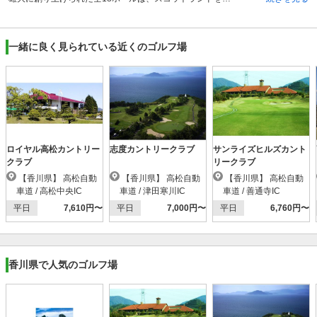
一緒に良く見られている近くのゴルフ場
ロイヤル高松カントリー
志度カントリークラブ
サンライズヒルズカント
クラブ
リークラブ
【香川県】 高松自動
【香川県】 高松自動
【香川県】 高松自動
車道 / 高松中央IC
車道 / 津田寒川IC
車道 / 善通寺IC
平日
7,610円〜
平日
7,000円〜
平日
6,760円〜
香川県で人気のゴルフ場