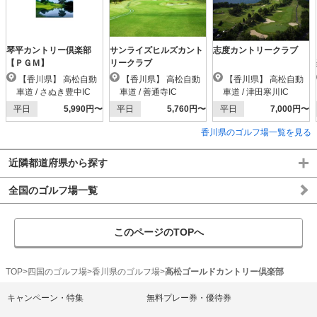
琴平カントリー倶楽部
サンライズヒルズカント
志度カントリークラブ
【ＰＧＭ】
リークラブ
【香川県】 高松自動
【香川県】 高松自動
【香川県】 高松自動
車道 / さぬき豊中IC
車道 / 善通寺IC
車道 / 津田寒川IC
平日
5,990円〜
平日
5,760円〜
平日
7,000円〜
香川県のゴルフ場一覧を見る
近隣都道府県から探す
全国のゴルフ場一覧
このページのTOPへ
TOP
四国のゴルフ場
香川県のゴルフ場
高松ゴールドカントリー倶楽部
キャンペーン・特集
無料プレー券・優待券