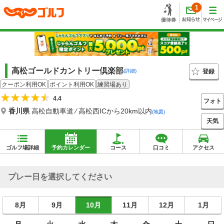
1
高松ゴールドカントリー倶楽部
登録
(詳細)
クーポン利用OK
ポイント利用OK
練習場あり
4.4
フォト
香川県
高松自動車道 ⁄ 高松西ICから20km以内
(地図)
天気
ゴルフ場詳細
予約カレンダー
コース
口コミ
アクセス
プレー日を選択してください
8月
9月
10月
11月
12月
1月