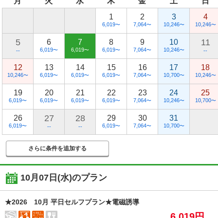
月
火
水
木
金
土
日
1
2
3
4
6,019
7,064
10,246
10,246
〜
〜
〜
〜
5
11
6
7
8
9
10
6,019
6,019
6,019
7,064
10,246
〜
〜
〜
〜
〜
--
--
12
13
14
15
16
17
18
10,246
6,019
6,019
6,019
7,064
10,700
10,246
〜
〜
〜
〜
〜
〜
〜
19
20
21
22
23
24
25
6,019
6,019
6,019
6,019
7,064
10,246
10,700
〜
〜
〜
〜
〜
〜
〜
27
28
26
29
30
31
6,019
6,019
7,064
10,700
〜
〜
〜
〜
--
--
さらに条件を追加する
10月07日(水)
のプラン
★2026 10月 平日セルフプラン★電磁誘導
6,019円