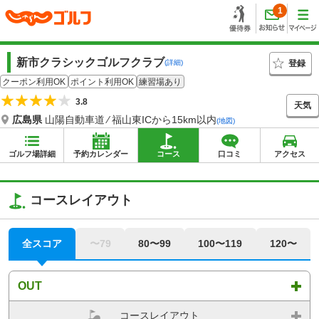
1
新市クラシックゴルフクラブ
登録
(詳細)
クーポン利用OK
ポイント利用OK
練習場あり
3.8
天気
広島県
山陽自動車道 ⁄ 福山東ICから15km以内
(地図)
ゴルフ場詳細
予約カレンダー
コース
口コミ
アクセス
コースレイアウト
全スコア
〜79
80〜99
100〜119
120〜
OUT
コースレイアウト