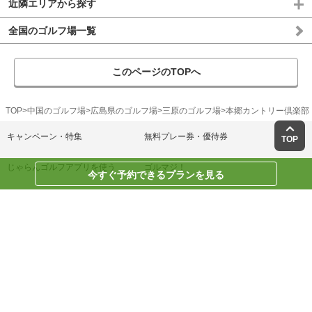
近隣エリアから探す
全国のゴルフ場一覧
このページのTOPへ
TOP
中国のゴルフ場
広島県のゴルフ場
三原のゴルフ場
本郷カントリー倶楽部
キャンペーン・特集
無料プレー券・優待券
TOP
じゃらんゴルフアプリを使う
ゴルマジ！
今すぐ予約できるプランを見る
ゴルフ練習場
ゴルフ上達レッスン
じゃらん宿・ホテル
ヘルプ/お問い合わせ
じゃらんゴルフ利用規約
プライバシーポリシー
リクルートID規約