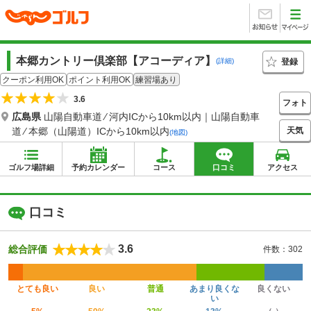
本郷カントリー倶楽部【アコーディア】
登録
(詳細)
クーポン利用OK
ポイント利用OK
練習場あり
3.6
フォト
広島県
山陽自動車道 ⁄ 河内ICから10km以内｜山陽自動車
天気
道 ⁄ 本郷（山陽道）ICから10km以内
(地図)
ゴルフ場詳細
予約カレンダー
コース
口コミ
アクセス
口コミ
3.6
総合評価
件数：302
とても良い
良い
普通
あまり良くな
良くない
い