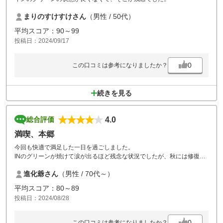
まりのすけすけさん
（男性 / 50代）
平均スコア：90～99
投稿日：2024/09/17
0
この口コミは参考になりましたか？
続きを見る
4.0
総合評価
満喫、本郷
今回も快適で満足した一日を過ごしました。
INのグリーンが焼けて涙が出るほど残念な状況でしたが、秋には修復す
る事を願ってます、キーパーの方々の懸命な作業も大変とは思いますが
進化爺さん
（男性 / 70代～）
宜しくお願いします。
平均スコア：80～89
投稿日：2024/08/28
0
この口コミは参考になりましたか？