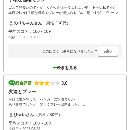
ゴルフ歴長いのですが、なかなか上手くなれない中、下手な私ですが、
本郷ｶﾝﾄﾘｰは手頃な価格でプレーが楽しめるゴルフ場ですが、グリーンに
はいつも泣かされています！
のりちゃんさん
（男性 / 60代）
平均スコア：100～109
投稿日：2025/07/12
0
この口コミは参考になりましたか？
続きを見る
3.0
総合評価
友達とプレー
前日に雨が降って、バンカーに水溜まりが
あり最悪でしたが、楽しくプレー出来ました。
パットが苦戦したのでまたチャレンジしたいと思います。
ひゃいさん
（男性 / 50代）
平均スコア：100～109
投稿日：2025/05/23