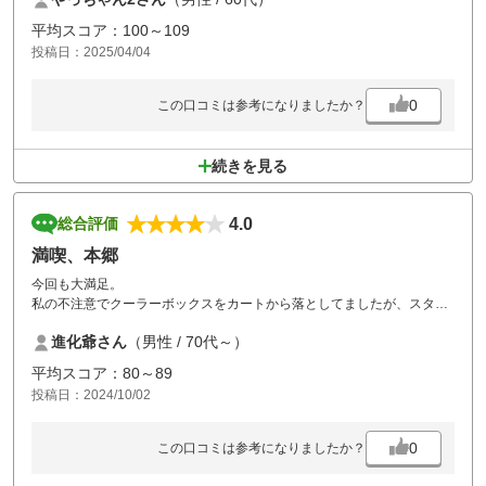
平均スコア：100～109
投稿日：2025/04/04
0
この口コミは参考になりましたか？
続きを見る
4.0
総合評価
満喫、本郷
今回も大満足。
私の不注意でクーラーボックスをカートから落としてましたが、スター
ト室のスタッフの方がコース内、各カートにラインして頂き回収出来ま
進化爺さん
（男性 / 70代～）
した。
スタッフの方と、拾得頂いた方に感謝です、有難う御座いました。
平均スコア：80～89
何時もですがレストランスタッフの笑顔での対応も満足です。
投稿日：2024/10/02
又、グリーンの修復に懸命に作業されてるスタッフの方から修復状況を
聞きましたが、完全回復まで約２ヶ月程度と聞き安心しました、ベスト
な状態になる日を楽しみにしています。
0
この口コミは参考になりましたか？