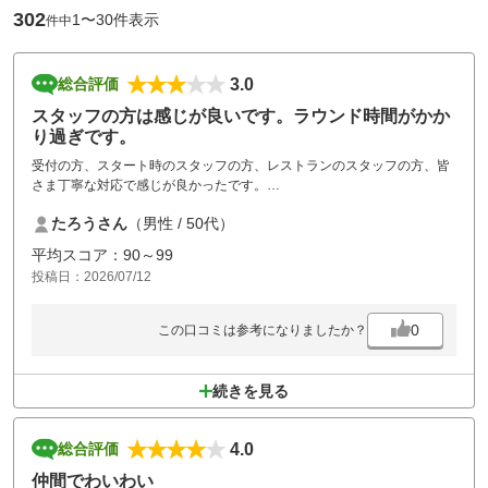
302
1〜30件表示
件中
3.0
総合評価
スタッフの方は感じが良いです。ラウンド時間がかか
り過ぎです。
受付の方、スタート時のスタッフの方、レストランのスタッフの方、皆
さま丁寧な対応で感じが良かったです。
コースコンディションは、手入れが良く、コース管理が綺麗にされてい
たろうさん
（男性 / 50代）
ました。
ただ、朝のスタートが予定時間の20分遅れでスタート、午前中は2時間4
平均スコア：90～99
5分、午後からは3時間をかけてラウンドしました。
投稿日：2026/07/12
お客さんを詰め込んでいるのか、時間がかかり過ぎで、疲れました。
0
この口コミは参考になりましたか？
続きを見る
4.0
総合評価
仲間でわいわい