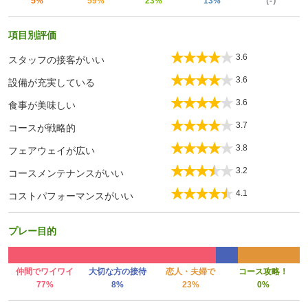
5%
59%
23%
13%
（-）
項目別評価
3.6
スタッフの接客がいい
3.6
設備が充実している
3.6
食事が美味しい
3.7
コースが戦略的
3.8
フェアウェイが広い
3.2
コースメンテナンスがいい
4.1
コストパフォーマンスがいい
プレー目的
仲間でワイワイ
大切な方の接待
恋人・夫婦で
コース攻略！
77%
8%
23%
0%