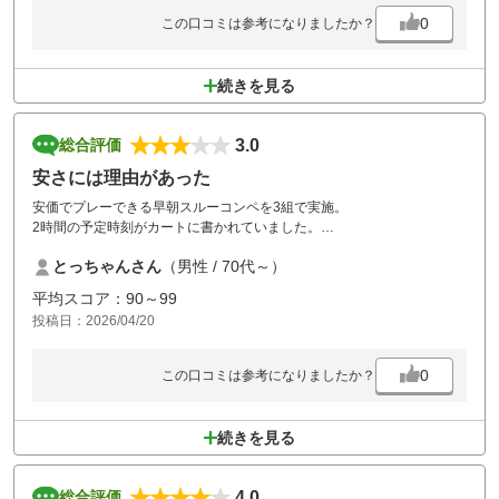
0
この口コミは参考になりましたか？
続きを見る
3.0
総合評価
安さには理由があった
安価でプレーできる早朝スルーコンペを3組で実施。
2時間の予定時刻がカートに書かれていました。
twoグリーンで固く速いため苦労しました。
とっちゃんさん
（男性 / 70代～）
予定時間を10分程度オーバーしました。
前の仲間（2組目）がいましたがその後ろに他のカート2台いて、コンペ
平均スコア：90～99
なのに割り込みされた。
投稿日：2026/04/20
話をしたらわざわざスタート室に話をして下さりましたが、ゴルフ場が
頑として拒否され、
嫌な対応のゴルフ場にはこりごりです。
0
この口コミは参考になりましたか？
利用税の減額も無かった。
続きを見る
4.0
総合評価