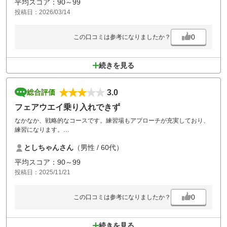
平均スコア：90～99
投稿日：2026/03/14
0
この口コミは参考になりましたか？
続きを見る
3.0
総合評価
フェアウエイ乗り入れできず
なかなか、戦略的なコースです。練習場もアプローチが充実しており、
練習になります。
平日は5,000円以下で回れるありがたいコースです。
としちゃんさん
（男性 / 60代）
グリーンもそれほど悪くなくまた、おじゃましたい。
ただ、3回ほど前にフェアウエイ乗り入れのプランでその日の状態で乗
平均スコア：90～99
り入れできず、次回の乗り入れ無料券をもらったが、その後2回とも乗
投稿日：2025/11/21
り入れ不可（1日は状態は良さそうだった）だったので、不渡りになり
そう・・・・。
0
この口コミは参考になりましたか？
続きを見る