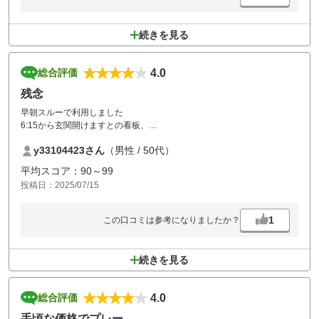
続きを見る
4.0
総合評価
残念
早朝スルーで利用しました
6:15から玄関開けますとの看板、
6:20スタート室の方に声をかけるがそのうち開きますと相手にしていた
y33104423さん
（男性 / 50代）
だけない、結局6:30に受付開始。
平均スコア：90～99
帰りの精算機８人ほど順番待ち、
投稿日：2025/07/15
受付は２人いたので精算お願いすると、精算機でやって下さい。
受付無くして精算機4台
1
この口コミは参考になりましたか？
玄関はタイマーかな
続きを見る
4.0
総合評価
手頃な価格でプレー