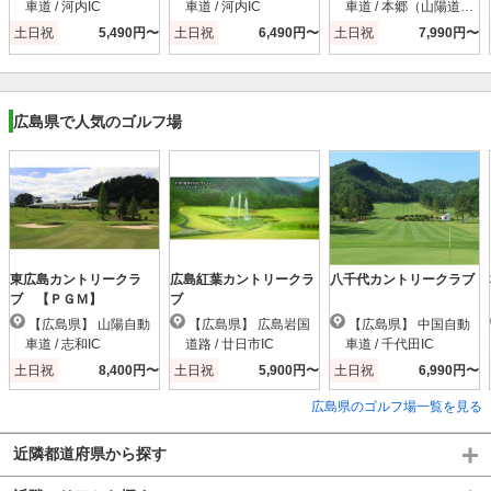
車道 / 河内IC
車道 / 河内IC
車道 / 本郷（山陽道）I
C
土日祝
5,490円〜
土日祝
6,490円〜
土日祝
7,990円〜
広島県で人気のゴルフ場
東広島カントリークラ
広島紅葉カントリークラ
八千代カントリークラブ
ブ 【ＰＧＭ】
ブ
【広島県】 山陽自動
【広島県】 広島岩国
【広島県】 中国自動
車道 / 志和IC
道路 / 廿日市IC
車道 / 千代田IC
土日祝
8,400円〜
土日祝
5,900円〜
土日祝
6,990円〜
広島県のゴルフ場一覧を見る
近隣都道府県から探す