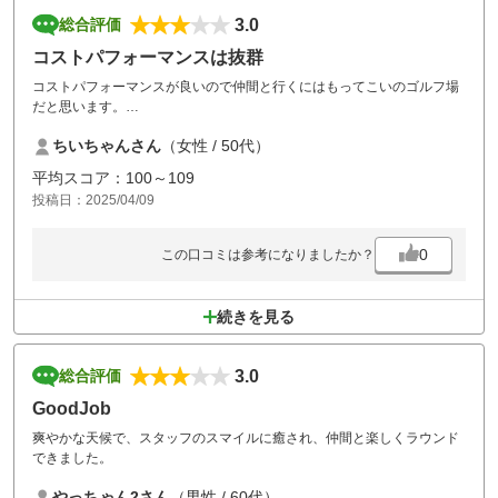
打つ準備して待ちましょうよ。
3.0
総合評価
その他は、ディポットの未修復。
コストパフォーマンスは抜群
少々のあとなら我慢できるが、相当深くえぐれたものは修復しましょ
コストパフォーマンスが良いので仲間と行くにはもってこいのゴルフ場
う。
だと思います。
昨日は待ち時間も多いせいもあり、
目土袋10袋分、かなり多かった。
ちいちゃんさん
（女性 / 50代）
ただ今回はプレーが終わって戻った時、スタッフにカートからロッカー
キーや携帯、荷物やジャンパー等をまとめて机の上に置かれました。早
平均スコア：100～109
く片付けて終わらせたいのはわかりますが、バサッっとめちゃくちゃに
投稿日：2025/04/09
置かれ誰のロッカーキーかわからなくなり大変困りました。小物など大
切な物がわからなくなるのでめちゃくちゃにまとめて置くのはやめて欲
しいです。
0
この口コミは参考になりましたか？
そんなにのんびりしてた訳でも無いのに、さっさと片付けて！みたいな
態度を取られてとても残念でした。
続きを見る
3.0
総合評価
GoodJob
爽やかな天候で、スタッフのスマイルに癒され、仲間と楽しくラウンド
できました。
やっちゃん2さん
（男性 / 60代）