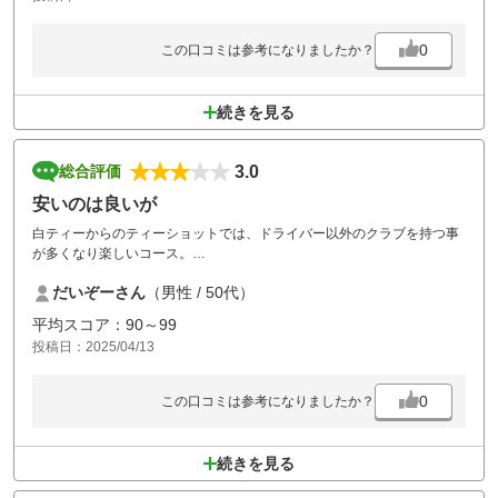
0
この口コミは参考になりましたか？
続きを見る
3.0
総合評価
安いのは良いが
白ティーからのティーショットでは、ドライバー以外のクラブを持つ事
が多くなり楽しいコース。
だいぞーさん
（男性 / 50代）
安いので、しょうがないこともありますが、敢えて書くと、
コースメンテナンスが行き届いていない。
平均スコア：90～99
みんな同じようなところに打ってくるので、芝が薄い箇所が多々。
投稿日：2025/04/13
進行に時間を要する。
早く回ろうとの気遣いをできない人が、コロナ禍以降、増えてきた。
0
この口コミは参考になりましたか？
昨日は前2組、それぞれ前を行くカートが300y離れてから、ようやくカ
ートから降りてきてショットの準備。
打つ頃には350y以上先に行ってるよ。
続きを見る
そんなに飛ばされるのですか？
と思ったら、250yが限界。