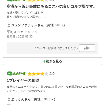
空港から近い距離にあるコスパの良いゴルフ場です。
友達と楽しくプレイしました。
静かで閑静なゴルフ場です。
特に空港から30分以内の距離で、アクセスが良いですね
ジュンファチャンさん
（男性 / 40代）
平均スコア：90～99
投稿日：2026/03/30
0
この口コミは参考になりましたか？
続きを見る
4.0
総合評価
1プレイヤーの希望
食事のメニューが少なく、高いのには驚いた なぜ単品のメニューが無
いのか？ ハーフの休憩なので
豪華な昼食は必要なし もっと考えた食事メニューを希望したい
よっくんさん
（男性 / 70代～）