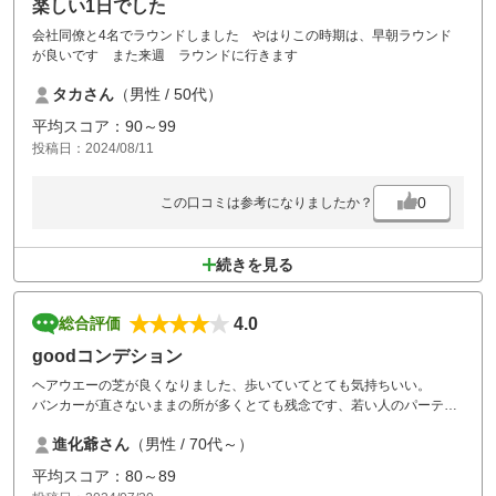
楽しい1日でした
会社同僚と4名でラウンドしました やはりこの時期は、早朝ラウンド
が良いです また来週 ラウンドに行きます
タカさん
（男性 / 50代）
平均スコア：90～99
投稿日：2024/08/11
0
この口コミは参考になりましたか？
続きを見る
4.0
総合評価
goodコンデション
ヘアウエーの芝が良くなりました、歩いていてとても気持ちいい。
バンカーが直さないままの所が多くとても残念です、若い人のパーティ
だと想定してますが、マナーでなかなか指導は難しいですが、スタート
進化爺さん
（男性 / 70代～）
時に口頭で「バンカー脱出後はレーキで直して下さい」と注意してはど
うでしょう。
平均スコア：80～89