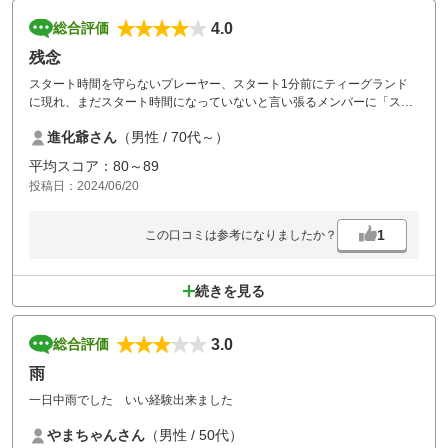
4.0
総合評価
残念
スタート時間を守らないプレーヤー、スタート1分前にティーグランド
に現れ、まだスタート時間になっていないと言い張るメンバーに「スタ
ート10分前にティーグランド付近にいるのがマナーだと」助言すると無
進化爺さん
（男性 / 70代～）
言。
ハーフターンのタイムカードを手渡す時に「10分前にティーグランド
平均スコア：80～89
へ」と指導しては。
投稿日：2024/06/20
1
この口コミは参考になりましたか？
続きを見る
3.0
総合評価
雨
一日中雨でした いい経験出来ました
やまちゃんさん
（男性 / 50代）