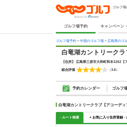
ゴルフ場
ゴルフ場予約
キャンペーン
ゴルフ場予約
>
中国のゴルフ場
>
広島県のゴ
白竜湖カントリークラ
【住所】 広島県三原市大和町和木3262
【ア
総合評価
（
3.6
）
予約カレンダー
ゴルフ
白竜湖カントリークラブ【アコーディ
-
ルート検索
+
お気に入り住所登録・