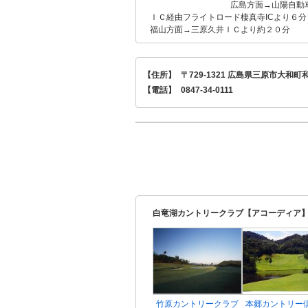
広島方面→山陽自動車道
ＩＣ経由フライトロード棲真寺ICより６分
福山方面→三原久井ＩＣより約２０分
【住所】
〒729-1321 広島県三原市大和町和
【電話】
0847-34-0111
白竜湖カントリークラブ【アコーディア】
竹原カントリークラブ
本郷カントリー