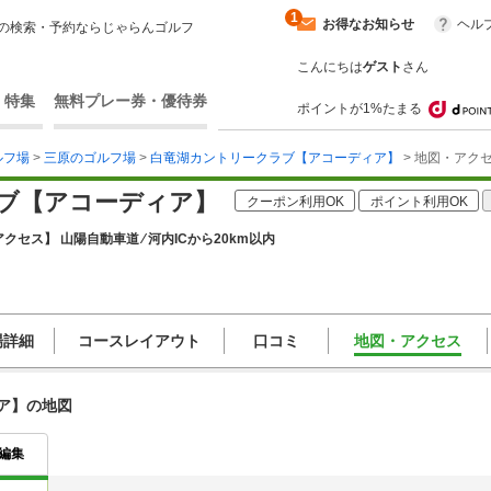
1
お得なお知らせ
ヘル
の検索・予約ならじゃらんゴルフ
こんにちは
ゲスト
さん
・特集
無料プレー券・優待券
ポイントが1%たまる
ルフ場
>
三原のゴルフ場
>
白竜湖カントリークラブ【アコーディア】
> 地図・アク
ブ【アコーディア】
クーポン利用OK
ポイント利用OK
クセス】 山陽自動車道 ⁄ 河内ICから20km以内
場詳細
コースレイアウト
口コミ
地図・アクセス
ア】の地図
編集