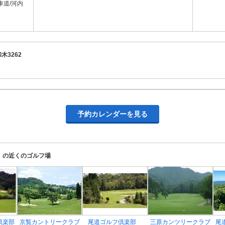
/河内
木3262
予約カレンダーを見る
 の近くのゴルフ場
倶楽部
京覧カントリークラブ
尾道ゴルフ倶楽部
三原カンツリークラブ
尾