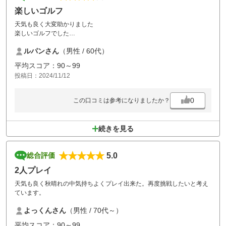
楽しいゴルフ
天気も良く大変助かりました
楽しいゴルフでした
グリーンの手入れもよく気持ちよくゴルフできました
ルパンさん
（男性 / 60代）
食事のメニューが少し少ないのが不満です
平均スコア：90～99
投稿日：2024/11/12
0
この口コミは参考になりましたか？
続きを見る
5.0
総合評価
2人プレイ
天気も良く秋晴れの中気持ちよくプレイ出来た。再度挑戦したいと考え
ています。
よっくんさん
（男性 / 70代～）
平均スコア：90～99