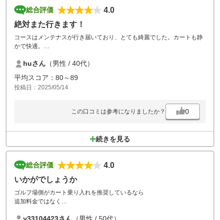
4.0
総合評価
絶対また行きます！
コースはメンテナスが行き届いており、とても綺麗でした。カートも静
かで快適。
スタッフの皆さんも感じが良く、気持ちよくラウンド出来ました。
huさん
（男性 / 40代）
平均スコア：80～89
投稿日：2025/05/14
0
この口コミは参考になりましたか？
続きを見る
4.0
総合評価
いかがでしょうか
ゴルフ場側がカート乗り入れを推奨しているなら
追加料金ではなく
乗り入れ込みのみで値段設定にしたらいい。
y33104423さん
（男性 / 50代）
カート不要、歩きますの選択はないですよね。