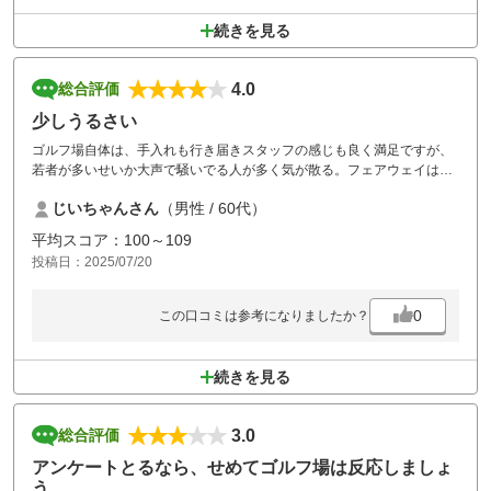
続きを見る
4.0
総合評価
少しうるさい
ゴルフ場自体は、手入れも行き届きスタッフの感じも良く満足ですが、
若者が多いせいか大声で騒いでる人が多く気が散る。フェアウェイは仕
方ないとしても、ティーショットの近くでも構わず大声で話すので困っ
じいちゃんさん
（男性 / 60代）
た。
たまたまかとも思うが、他のゴルフ場ではなく、国際では毎回なのでマ
平均スコア：100～109
ナー注意が必要かも…
投稿日：2025/07/20
気にし過ぎかもですがね…
0
この口コミは参考になりましたか？
続きを見る
3.0
総合評価
アンケートとるなら、せめてゴルフ場は反応しましょ
う