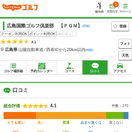
1
広島国際ゴルフ倶楽部 【ＰＧＭ】
登録
(詳細)
クーポン利用OK
ポイント利用OK
練習場なし
4.1
フォト
広島県
山陽自動車道 ⁄ 西条ICから20km以内
(地図)
天気
ゴルフ場詳細
予約カレンダー
コース
口コミ
アクセス
口コミ
4.1
総合評価
件数：270
とても良い
良い
普通
あまり良くな
良くない
い