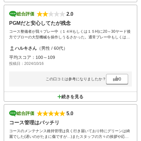
2.0
総合評価
PGMだと安心してたが残念
コース整備者が我々プレー中（１４Hもしくは１５H)に20～30ヤード後
方でブローの大型機械を操作しうるさかった。通常プレー中もしくは打
つ瞬間は機械を止めるべき。
ハルキさん
（男性 / 60代）
レストランは食事を運んでくるのがおおむねロボットだったが、スタッ
フが運んできたときは、投げるように置いていくし、昼休憩は１時間２
平均スコア：100～109
０分もあり、余裕もって食事を頼んだが、４人中２人はスタート５分前
投稿日：2024/10/16
に運ばれてきた。
0
この口コミは参考になりましたか？
続きを見る
5.0
総合評価
コース管理はバッチリ
コースのメンテナンス維持管理は良く行き届いており特にグリーンは綺
麗でした(遅いのがたまに傷ですが…)またスタッフの方々の挨拶や応対