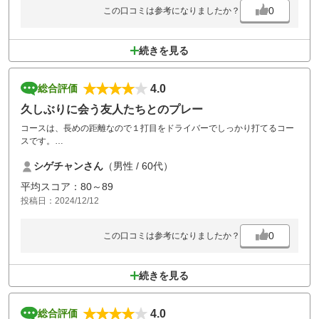
0
この口コミは参考になりましたか？
続きを見る
4.0
総合評価
久しぶりに会う友人たちとのプレー
コースは、長めの距離なので１打目をドライバーでしっかり打てるコー
スです。
ブラインドコースが多いので中級から上級者には楽しくプレーできるの
シゲチャンさん
（男性 / 60代）
ではないかと思います。
他のコースと比べると練習グリーンが狭いのでもう少し広ければよいで
平均スコア：80～89
すね。
投稿日：2024/12/12
カートは、座席がヒーター付をチョイスしました。冬は温かくて感動で
す。
乗り入れもチョイスでき、会話もしかり出来、楽しく回れました。
0
この口コミは参考になりましたか？
また、ラウンドしたいと思います。
続きを見る
4.0
総合評価