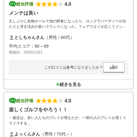
4.0
総合評価
メンテは良い
久しぶりに名物ホールで池の餌食になったり、ロングでバーディーが出
たりと浮き沈みの多いラウンドになった。フェアウエイが広くてメンテ
ナンスが良く好きなコースなので、楽しくラウンドできました。
としちゃんさん
（男性 / 60代）
平均スコア：90～99
投稿日：2025/11/21
0
この口コミは参考になりましたか？
続きを見る
4.0
総合評価
楽しくゴルフをやろう！！
・最近は、若い人たちのプレイが増えたが、一部の人のプレイが遅くイ
ライラする
ゴルフのプレについてのレクチャーする人も無く自分の裁量でプレイし
よっくんさん
（男性 / 70代～）
ている