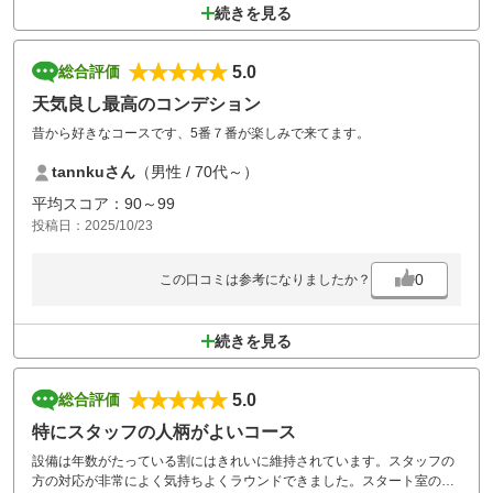
続きを見る
5.0
総合評価
天気良し最高のコンデション
昔から好きなコースです、5番７番が楽しみで来てます。
tannkuさん
（男性 / 70代～）
平均スコア：90～99
投稿日：2025/10/23
0
この口コミは参考になりましたか？
続きを見る
5.0
総合評価
特にスタッフの人柄がよいコース
設備は年数がたっている割にはきれいに維持されています。スタッフの
方の対応が非常によく気持ちよくラウンドできました。スタート室の前