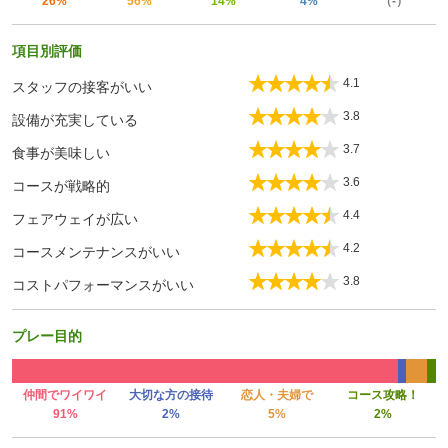
26%
56%
14%
4%
（-）
項目別評価
4.1
スタッフの接客がいい
3.8
設備が充実している
3.7
食事が美味しい
3.6
コースが戦略的
4.4
フェアウェイが広い
4.2
コースメンテナンスがいい
3.8
コストパフォーマンスがいい
プレー目的
仲間でワイワイ
大切な方の接待
恋人・夫婦で
コース攻略！
91%
2%
5%
2%