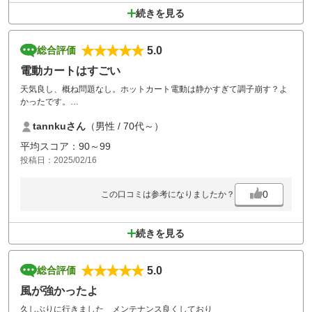
続きを見る
5.0
総合評価
電動カートはすごい
天気良し、概ね問題なし。ホットカート電動は静かすぎて調子崩す？よ
かったです。
食事堪能、風呂の滑らかさはロッカー代も気にならず。
tannkuさん
（男性 / 70代～）
平均スコア：90～99
投稿日：2025/02/16
0
この口コミは参考になりましたか？
続きを見る
5.0
総合評価
風が強かったよ
久しぶりに行きました メンテナンス良くしており