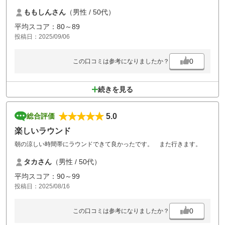
で対応してくれている男性スタッフは気軽に声をかけてくれて状況をよ
ももしんさん
（男性 / 50代）
く把握されており非常に安心してラウンドすることができました。コー
スの状態も非常によく広いフェアウェーで気持ちよくショットできるコ
平均スコア：80～89
ース、谷や池などがあり戦略的に攻めないといけないコース、ブライン
投稿日：2025/09/06
ドになっており傾斜面から打たないといけないコースなど変化に富んで
おり攻略しがいがありました。また、利用したいと思います。
0
この口コミは参考になりましたか？
続きを見る
5.0
総合評価
楽しいラウンド
朝の涼しい時間帯にラウンドできて良かったです。 また行きます。
タカさん
（男性 / 50代）
平均スコア：90～99
投稿日：2025/08/16
0
この口コミは参考になりましたか？