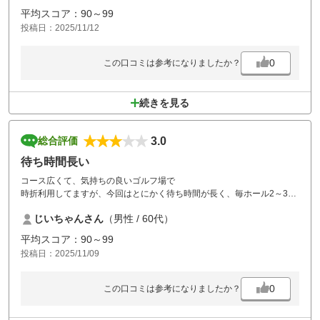
もっと最低限のマナー教育を勉強して欲しい
平均スコア：90～99
投稿日：2025/11/12
0
この口コミは参考になりましたか？
続きを見る
3.0
総合評価
待ち時間長い
コース広くて、気持ちの良いゴルフ場で
時折利用してますが、今回はとにかく待ち時間が長く、毎ホール2～3台
待ち。
じいちゃんさん
（男性 / 60代）
後半は3時間以上かかり日没にかかり、風呂にも入らないで帰宅。
少し詰め込み過ぎではないでしょうか。
平均スコア：90～99
投稿日：2025/11/09
0
この口コミは参考になりましたか？