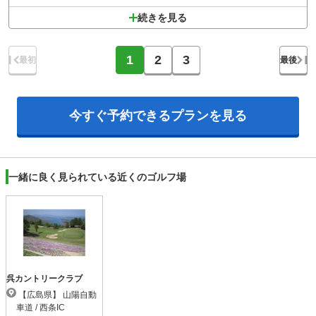
続きを見る
1
2
3
最初
最後
今すぐ予約できる
プランを見る
一緒に良く見られている近くのゴルフ場
呉カントリークラブ
【広島県】 山陽自動
車道 / 西条IC