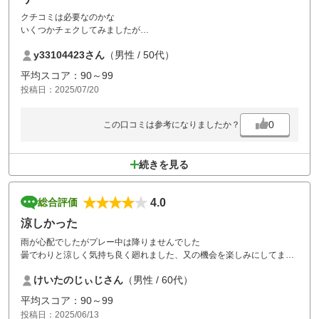
クチコミは必要なのかな
いくつかチェクしてみましたが
いいねはまったくついていない
y33104423さん
（男性 / 50代）
ゴルフ場の反応もなし
平均スコア：90～99
せっかくポイント制度があるかなら
投稿日：2025/07/20
クチコミまた、いいねで1000ポイントぐらいつけたら
まともな口コミ反応があるように思います
0
この口コミは参考になりましたか？
続きを見る
4.0
総合評価
涼しかった
雨が心配でしたがプレー中は降りませんでした
曇でわりと涼しく気持ち良く廻れました、又の機会を楽しみにしてま
す。
けいたのじぃじさん
（男性 / 60代）
平均スコア：90～99
投稿日：2025/06/13