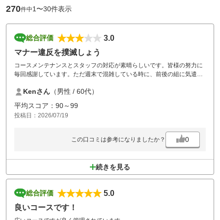
270
1〜30件表示
件中
3.0
総合評価
マナー違反を撲滅しょう
コースメンテナンスとスタッフの対応が素晴らしいです。皆様の努力に
毎回感謝しています。ただ週末で混雑している時に、前後の組に気遣い
や配慮に欠ける若者達への指導や警告が必要です。FW乗入れを申請して
Kenさん
（男性 / 60代）
いないのに、乗入れほうだい。前が空いても、おしゃべりお騒ぎして暫
く打たない。後ろはどんどん詰まっているのにお構いなし！たった一組
平均スコア：90～99
のマナー違反が、スタッフの皆さんのご苦労と努力を無駄にしている事
投稿日：2026/07/19
を大変残念に思いました。
大好きなゴルフ場なので、敢えて書き込みさせて頂きました。これから
も宜しくお願い致します。
0
この口コミは参考になりましたか？
続きを見る
5.0
総合評価
良いコースです！