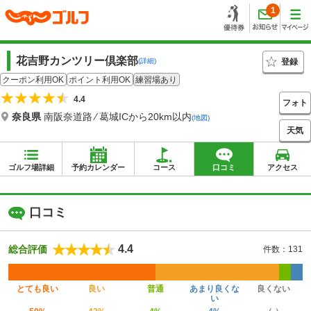
1
花吉野カンツリー倶楽部
登録
(詳細)
クーポン利用OK
ポイント利用OK
練習場あり
4.4
フォト
奈良県
南阪奈道路 ⁄ 葛城ICから20km以内
(地図)
天気
ゴルフ場詳細
予約カレンダー
コース
口コミ
アクセス
口コミ
4.4
総合評価
件数：131
とても良い
良い
普通
あまり良くな
良くない
い