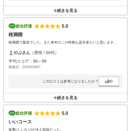
続きを見る
5.0
総合評価
桜満開
桜満開で最高でした。また来年のこの時期も是非来たいと思います。
のぶさん
（男性 / 50代）
平均スコア：90～99
投稿日：2024/04/07
0
この口コミは参考になりましたか？
続きを見る
5.0
総合評価
いいコース
食事(トンカツ)が冷え気味だった。