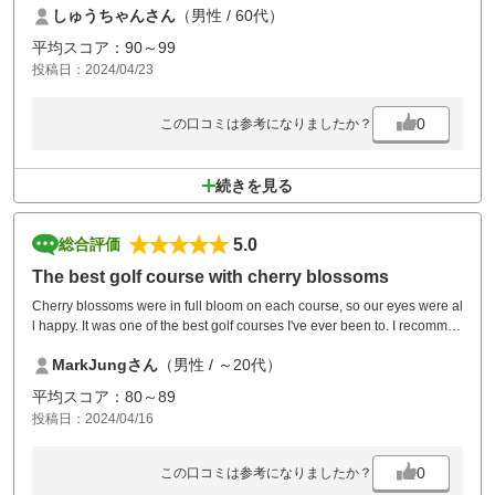
しゅうちゃんさん
（男性 / 60代）
ークを直してなかったのは残念
平均スコア：90～99
投稿日：2024/04/23
0
この口コミは参考になりましたか？
続きを見る
5.0
総合評価
The best golf course with cherry blossoms
Cherry blossoms were in full bloom on each course, so our eyes were al
l happy. It was one of the best golf courses I've ever been to. I recommen
d you to go round with cherry blossoms in spring.
MarkJungさん
（男性 / ～20代）
平均スコア：80～89
投稿日：2024/04/16
0
この口コミは参考になりましたか？