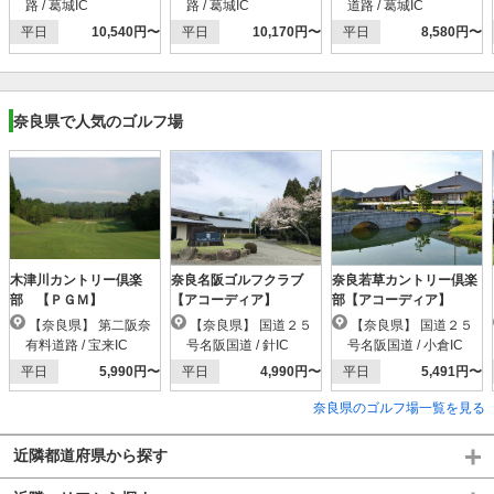
路 / 葛城IC
路 / 葛城IC
道路 / 葛城IC
平日
10,540円〜
平日
10,170円〜
平日
8,580円〜
奈良県で人気のゴルフ場
木津川カントリー倶楽
奈良名阪ゴルフクラブ
奈良若草カントリー倶楽
部 【ＰＧＭ】
【アコーディア】
部【アコーディア】
【奈良県】 第二阪奈
【奈良県】 国道２５
【奈良県】 国道２５
有料道路 / 宝来IC
号名阪国道 / 針IC
号名阪国道 / 小倉IC
平日
5,990円〜
平日
4,990円〜
平日
5,491円〜
奈良県のゴルフ場一覧を見る
近隣都道府県から探す