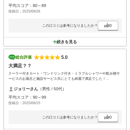
平均スコア：80～89
投稿日：2025/08/26
0
この口コミは参考になりましたか？
続きを見る
5.0
総合評価
大満足？？
クーラー付きカート・ワンドリンク付き・ミラブルシャワーや飲み物サ
ービスのお風呂と施設サービス共にとても綺麗で満足でした！
フェアウェイやティーグラウンドなどもすごく綺麗でコースもとても良
ジョリーさん
（男性 / 50代）
いコースでした！
少し残念だったのは柔らかいグリーンというのもあったり夏場というこ
平均スコア：90～99
ともあるのでグリーンがハゲてるとこや少し荒れていたのでそこだけが
投稿日：2025/08/15
少し残念でした。
ただ全体にはすごくいいコースだったので大満足で是非またラウンドさ
せてもらいたいです？？
0
この口コミは参考になりましたか？