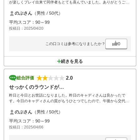
が楽しくプレイ出来て同伴者もとても喜んでいました。ありがとうござ
いました。
のぶさん
（男性 / 50代）
平均スコア：90～99
投稿日：2025/04/20
0
この口コミは参考になりましたか？
続きを見る
2.0
総合評価
せっかくのラウンドが…
昨日と今日とお世話になりました。昨日のキャディさんは良かったで
す。今日のキャディさんの質がもうひとつでしたので、午後から交代し
てもらいましたがボールも探さない、昨日のキャディさんのようにせっ
のぶさん
（男性 / 50代）
かくの桜なので皆さんで写真撮りましょうか？の気遣いもなく急がすば
かりで午後からの方が余計に不愉快なラウンドでした。このゴルフ場が
平均スコア：90～99
好きで今月から6月にかけてあと3回予約してますが今までになく気が乗
投稿日：2025/04/06
りません。