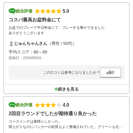
5.0
総合評価
コスパ最高お盆料金にて
お盆でのプレーで平日料金にて、プレーする事ができました
ありがとうございます
じゅんちゃんさん
（男性 / 50代）
平均スコア：80～89
投稿日：2024/08/16
0
この口コミは参考になりましたか？
続きを見る
4.0
総合評価
2回目ラウンドでしたが期待通り良かった
コースメンテは素晴らしかった。
雨上がりなのにバンカーの砂質もよく整備されていた。グリーンも仕上
がり良かったけど、早いスタートだったので多分前の4人組がボールマ