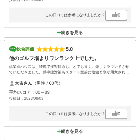
0
この口コミは参考になりましたか？
続きを見る
5.0
総合評価
他のゴルフ場よりワンランク上でした。
倶楽部ハウスは、綺麗で接客対応も、とても良く。楽しくラウンドさせ
ていただきました。熱中症対策もスタート室前に塩飴と氷が用意されて
いて、風呂上がりに無料の自販機、お茶、ジュースが置いてありサービ
大吉さん
（男性 / 60代）
スも、昼食時にワンドリンク付きで良かったです。又行きたいコースで
した。
平均スコア：80～89
投稿日：2023/08/03
0
この口コミは参考になりましたか？
続きを見る