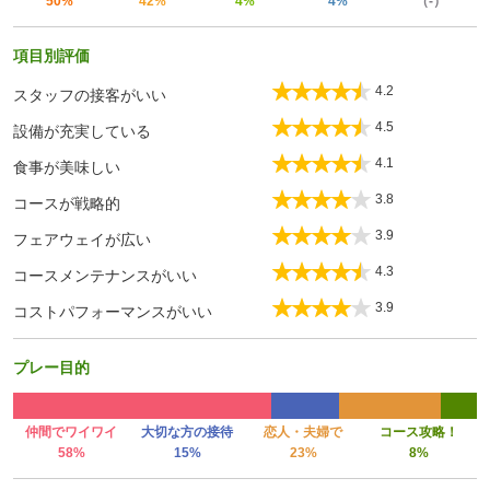
50%
42%
4%
4%
（-）
項目別評価
4.2
スタッフの接客がいい
4.5
設備が充実している
4.1
食事が美味しい
3.8
コースが戦略的
3.9
フェアウェイが広い
4.3
コースメンテナンスがいい
3.9
コストパフォーマンスがいい
プレー目的
仲間でワイワイ
大切な方の接待
恋人・夫婦で
コース攻略！
58%
15%
23%
8%