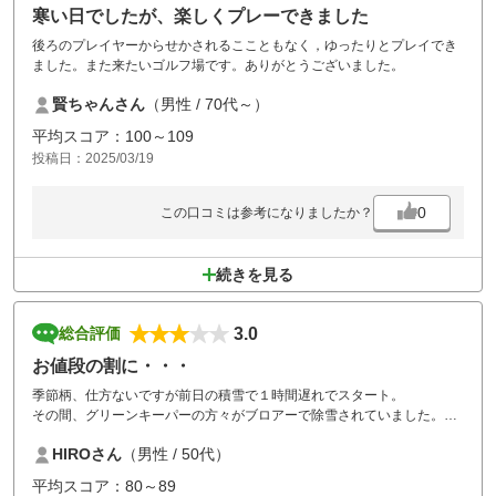
寒い日でしたが、楽しくプレーできました
後ろのプレイヤーからせかされるここともなく，ゆったりとプレイでき
ました。また来たいゴルフ場です。ありがとうございました。
賢ちゃんさん
（男性 / 70代～）
平均スコア：100～109
投稿日：2025/03/19
0
この口コミは参考になりましたか？
続きを見る
3.0
総合評価
お値段の割に・・・
季節柄、仕方ないですが前日の積雪で１時間遅れでスタート。
その間、グリーンキーパーの方々がブロアーで除雪されていました。
おかげで無事ラウンドできました。
HIROさん
（男性 / 50代）
念願の花吉野だったので、施設のすべてを満喫したかったですが、お風
呂は諦めました。
平均スコア：80～89
ただ、食事は系列の桔梗が丘や伊賀コースより劣るクオリティーにはガ