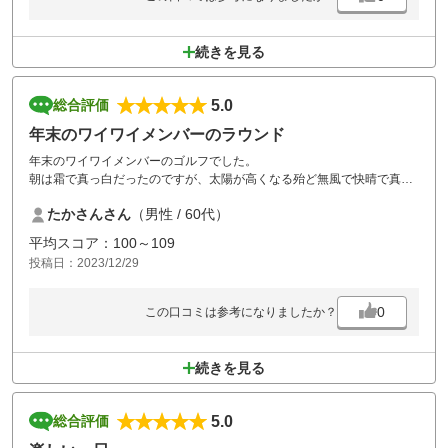
続きを見る
5.0
総合評価
年末のワイワイメンバーのラウンド
年末のワイワイメンバーのゴルフでした。
朝は霜で真っ白だったのですが、太陽が高くなる殆ど無風で快晴で真冬
のゴルフとは思えない位で汗を
たかさんさん
（男性 / 60代）
かく程の天候でした。
昨年も年末に利用させて頂きましたがコースコンデションも良くて気持
平均スコア：100～109
ち良くプレーができました。
投稿日：2023/12/29
最近では珍しく、コース途中の茶店もあり、スタッフさんの愛想も良く
て、とても印象の良いゴルフコースですね。
浴室に無料のドリンクサービス機があったりで又利用したいです。
0
この口コミは参考になりましたか？
続きを見る
5.0
総合評価