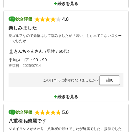
続きを見る
4.0
総合評価
楽しみました
夏ゴルフなので覚悟はして臨みましたが「暑い」しか出てこないスター
トでしたが
後半は雲が出て少々和らぎました。プラス、カートにクーラーが付いて
きんちゃんさん
（男性 / 60代）
いるので相当助かりました。
花吉野さんでのプレーは久しぶりでしたがとても良いゴルフ場ですね
平均スコア：90～99
以前よりはセルフの方が多くなっているようでしたがその分グリーンの
投稿日：2025/07/14
修復が遅れているように感じました。どちらのコースでも言えることで
しょうがプレーヤーのマナーがコースを痛めてしまうのでしょう 自
分も気を付けてプレーします。
0
この口コミは参考になりましたか？
続きを見る
5.0
総合評価
八重桜も綺麗です
ソメイヨシノが終わり、八重桜の最終でしたが綺麗でした。接待でした