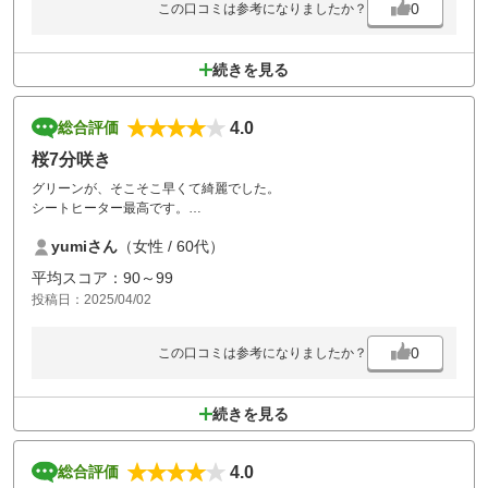
0
この口コミは参考になりましたか？
続きを見る
4.0
総合評価
桜7分咲き
グリーンが、そこそこ早くて綺麗でした。
シートヒーター最高です。
真冬は椅子に寝そべりたくなるかもw
yumiさん
（女性 / 60代）
考えてゴルフを楽しむ人向けで、楽しかったです。
食事の量も丁度良く、お風呂も良かった。
平均スコア：90～99
コンペをしていたようで、進行がもう少し
投稿日：2025/04/02
早ければ満点でした。
0
この口コミは参考になりましたか？
続きを見る
4.0
総合評価