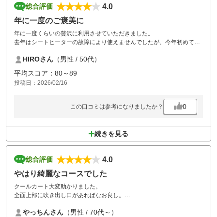
4.0
総合評価
年に一度のご褒美に
年に一度くらいの贅沢に利用させていただきました。
去年はシートヒーターの故障により使えませんでしたが、今年初めて使
えました。
HIROさん
（男性 / 50代）
ヒーター如きとバカにしていましたが、これはこれでなかなかの優れも
のでした。
平均スコア：80～89
また来年のオフシーズンにお邪魔します。
投稿日：2026/02/16
0
この口コミは参考になりましたか？
続きを見る
4.0
総合評価
やはり綺麗なコースでした
クールカート大変助かりました。
全面上部に吹き出し口があればなお良し。
グリーン上の芝生が剥げている箇所が多くあり残念でした。
やっちんさん
（男性 / 70代～）
希望は、涼しい季節に今回程度の代金にしてもらえたら最高ですね。