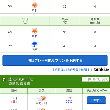
PM
31
0
晴れ
08日
気温
降水量
(土)
(℃)
(mm/h)
AM
30
0
晴れ
PM
33
3
弱雨
明日プレー可能なプランを予約する
3時間毎の詳細天気を確認する
週間天気(8日間)
07日03時03分発表
奈良県 奈良市
日付
天気
気温
予約カレンダー
09日
33℃
予約する
（日）
25℃
曇時々晴