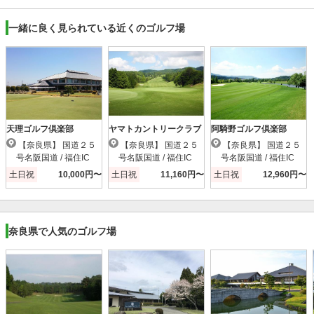
一緒に良く見られている近くのゴルフ場
天理ゴルフ倶楽部
ヤマトカントリークラブ
阿騎野ゴルフ倶楽部
【奈良県】 国道２５
【奈良県】 国道２５
【奈良県】 国道２５
号名阪国道 / 福住IC
号名阪国道 / 福住IC
号名阪国道 / 福住IC
土日祝
10,000円〜
土日祝
11,160円〜
土日祝
12,960円〜
奈良県で人気のゴルフ場