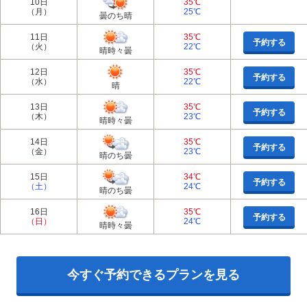
10日
35℃
（月）
25℃
曇のち晴
11日
35℃
予約する
（火）
22℃
晴時々曇
12日
35℃
予約する
（水）
22℃
晴
13日
35℃
予約する
（木）
23℃
晴時々曇
14日
35℃
予約する
（金）
23℃
晴のち曇
15日
34℃
予約する
（土）
24℃
晴のち曇
16日
35℃
予約する
（日）
24℃
晴時々曇
今すぐ予約できるプランを見る