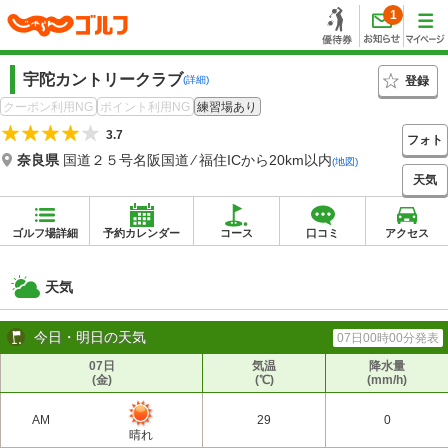
1
宇陀カントリークラブ
登録
(詳細)
クーポン利用NG
ポイント利用NG
練習場あり
3.7
フォト
奈良県
国道２５号名阪国道 ⁄ 福住ICから20km以内
(地図)
天気
ゴルフ場詳細
予約カレンダー
コース
口コミ
アクセス
天気
今日・明日の天気
07日00時00分発表
07日
気温
降水量
(金)
(℃)
(mm/h)
AM
29
0
晴れ