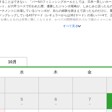
することはできない」「パー4のフィニッシングホールとしては、日本一美しいホー
ント」が六甲コースで行われた際、優勝したジャンボ尾崎が、しみじみと語ったも
ーナメントに出場しているジャンボが、自らの経験を踏まえて語ったものだけに、重
ドッグレッグしている437ヤード（レギュラーからは361ヤード）の長いパー4で
ンを捕らえるのは非常に難しくなります。かつての関西地区のゴルフ場のイメージを
び伸びとプレーできます。しかし、ジャンボが指摘するように戦略性は高く、油断
すべて見る
10月
水
木
金
5
6
7
--
--
--