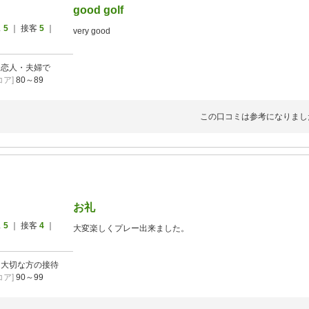
good golf
ス
5
｜ 接客
5
｜
very good
]
恋人・夫婦で
ア]
80～89
この口コミは参考になりまし
お礼
ス
5
｜ 接客
4
｜
大変楽しくプレー出来ました。
]
大切な方の接待
ア]
90～99