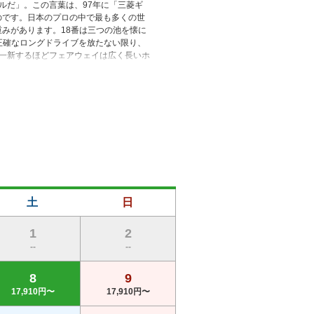
ルだ」。この言葉は、97年に「三菱ギ
のです。日本のプロの中で最も多くの世
みがあります。18番は三つの池を懐に
、正確なロングドライブを放たない限り、
一新するほどフェアウェイは広く長いホ
はなりません。
土
日
1
2
--
--
8
9
17,910円〜
17,910円〜