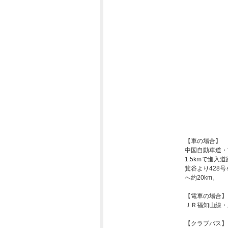
【車の場合】
中国自動車道・
1.5kmで進
箕谷より428
へ約20km。
【電車の場合】
ＪＲ福知山線・
【クラブバス】