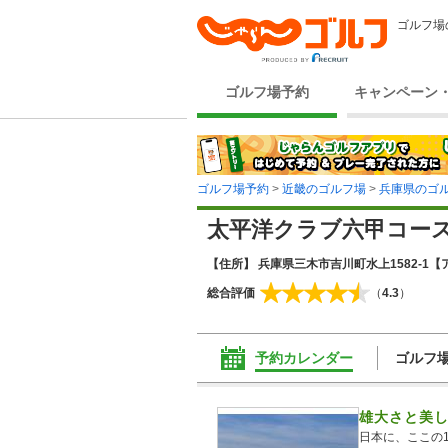
ゴルフ場
ゴルフ場予約
キャンペーン
ゴルフ場予約
>
近畿のゴルフ場
>
兵庫県のゴ
太平洋クラブ六甲コー
【住所】 兵庫県三木市吉川町水上1582-1
【
総合評価
（
4.3
）
予約カレンダー
ゴルフ
雄大さと美
日本に、ここの