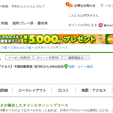
1
お得なお知らせ
ヘル
の検索・予約ならじゃらんゴルフ
こんにちは
ゲスト
さん
・特集
無料プレー券・優待券
ポイントが1%たまる
ルフ場
>
三木のゴルフ場
> 太平洋クラブ六甲コース
ス
クーポン利用OK
ポイント利用OK
練習場あり
アクセス】 中国自動車道 ⁄ 吉川ICから10km以内
地図・ルート確認
場詳細
コースレイアウト
口コミ
地図・アクセス
しさが融合したチャンピオンシップコース
18番ホールのようなホールがもっとあれば、日本のプロのレベルは確実に上がる。