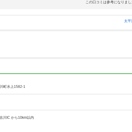
この口コミは参考になりまし
太平
町水上1582-1
吉川IC から10km以内