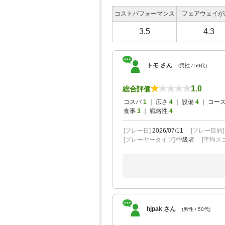
コストパフォーマンス
フェアウェイが
3.5
4.3
トモ さん
(男性 / 50代)
1.0
総合評価
コスパ
1
｜ 広さ
4
｜ 設備
4
｜ コー
食事
3
｜ 戦略性
4
[プレー日]
2026/07/11
[プレー目的
[プレーヤータイプ]
中級者
[平均スコ
hjpak さん
(男性 / 50代)