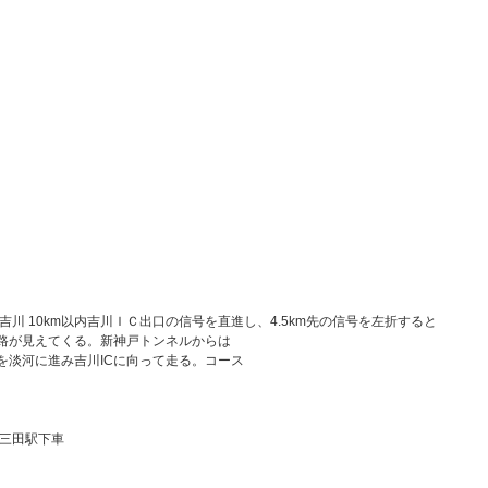
吉川 10km以内吉川ＩＣ出口の信号を直進し、4.5km先の信号を左折すると
入道路が見えてくる。新神戸トンネルからは
号を淡河に進み吉川ICに向って走る。コース
三田駅下車