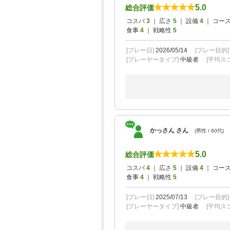
5.0
総合評価
コスパ
3
｜ 広さ
5
｜ 設備
4
｜ コー
食事
4
｜ 戦略性
5
[プレー日]
2026/05/14
[プレー目的
[プレーヤータイプ]
中級者
[平均スコ
かっさん さん
(男性 / 60代)
5.0
総合評価
コスパ
4
｜ 広さ
5
｜ 設備
4
｜ コー
食事
4
｜ 戦略性
5
[プレー日]
2025/07/13
[プレー目的
[プレーヤータイプ]
中級者
[平均スコ