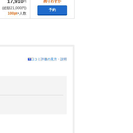
17,910
残りわずか
円
(総額21,000円)
予約
100pt
×人数
口コミ評価の見方・説明