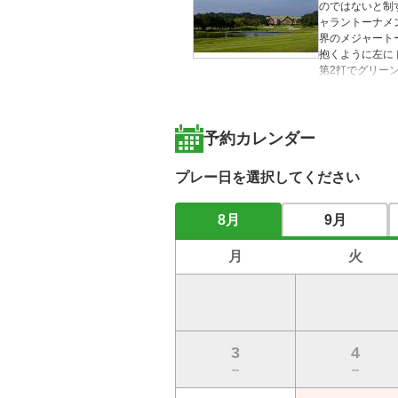
のではないと制
ャラントーナメ
界のメジャート
抱くように左に
第2打でグリー
ールが多く、伸
予約カレンダー
プレー日を選択してください
8月
9月
月
火
3
4
--
--