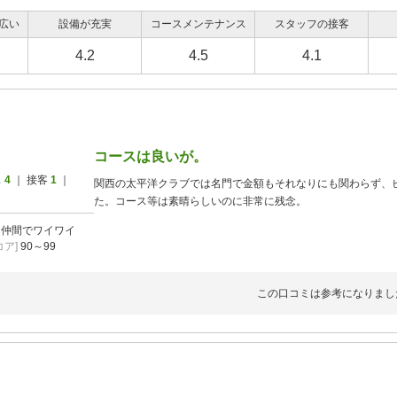
広い
設備が充実
コースメンテナンス
スタッフの接客
4.2
4.5
4.1
コースは良いが。
ス
4
｜ 接客
1
｜
関西の太平洋クラブでは名門で金額もそれなりにも関わらず、
た。コース等は素晴らしいのに非常に残念。
]
仲間でワイワイ
ア]
90～99
この口コミは参考になりまし