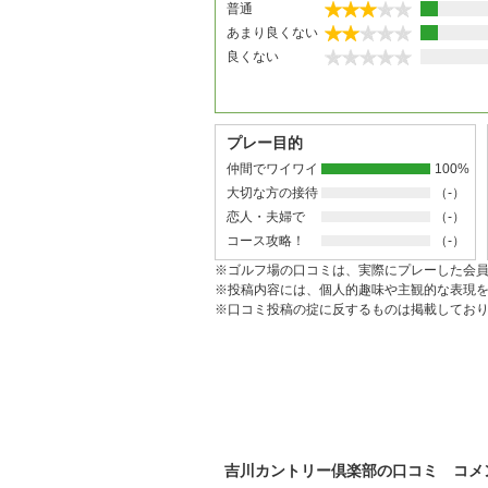
普通
あまり良くない
良くない
プレー目的
仲間でワイワイ
100%
大切な方の接待
（-）
恋人・夫婦で
（-）
コース攻略！
（-）
※ゴルフ場の口コミは、実際にプレーした会
※投稿内容には、個人的趣味や主観的な表現
※口コミ投稿の掟に反するものは掲載してお
吉川カントリー倶楽部の口コミ コメ