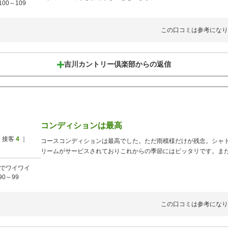
100～109
この口コミは参考になり
吉川カントリー倶楽部からの返信
コンディションは最高
 接客
4
｜
コースコンディションは最高でした。ただ雨模様だけが残念。シャ
リームがサービスされておりこれからの季節にはピッタリです。ま
でワイワイ
90～99
この口コミは参考になり