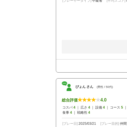
[プレーヤータイプ]
中級者
[平均スコア]
ぴょん さん
(男性 / 50代)
4.0
総合評価
コスパ
4
｜ 広さ
4
｜ 設備
4
｜ コース
5
｜
食事
4
｜ 戦略性
4
[プレー日]
2025/03/21
[プレー目的]
仲間