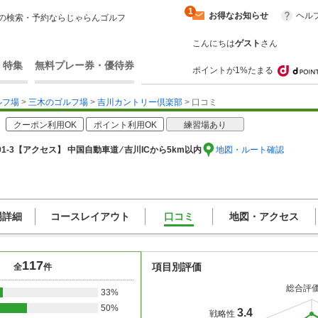
1
お得なお知らせ
ヘル
の検索・予約ならじゃらんゴルフ
こんにちは
ゲスト
さん
・特集
無料プレー券・優待券
ポイントが1%たまる
ルフ場
>
三木のゴルフ場
>
吉川カントリー倶楽部
> 口コミ
クーポン利用OK
ポイント利用OK
練習場あり
-3
【アクセス】 中国自動車道 ⁄ 吉川ICから5km以内
地図・ルート確認
場詳細
コースレイアウト
口コミ
地図・アクセス
117
項目別評価
全
件
総合評
33%
50%
3.4
戦略性