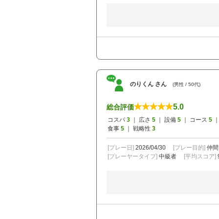
のりくん さん
(男性 / 50代)
5.0
総合評価
コスパ
3
｜ 広さ
5
｜ 設備
5
｜ コース
5
｜
食事
5
｜ 戦略性
3
[プレー日]
2026/04/30
[プレー目的]
仲間
[プレーヤータイプ]
中級者
[平均スコア]