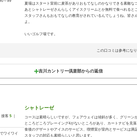
90～99
夏場はスタート室前に麦茶がありおもてなしのかなりできる素敵な
あとシャトレーゼさんらしくアイスクリームとか無料で食べれると
スタッフさんもおもてなしの教育がされているんでしょうね。皆さ
よ。
いいゴルフ場です。
この口コミは参考になり
吉川カントリー倶楽部からの返信
シャトレーゼ
 接客
5
｜
コースは素晴らしいですが、フェアウェイは傾斜が多く、グリーン
ところどころプレーイング4がないところがあり、カートナビを見
食後のデザートやアイスのサービス、喫煙室が室内とサービスは満
でワイワイ
スタッフの対応も素晴らしいと思います。