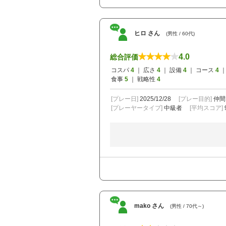
ヒロ さん
(男性 / 60代)
4.0
総合評価
コスパ
4
｜ 広さ
4
｜ 設備
4
｜ コース
4
｜
食事
5
｜ 戦略性
4
[プレー日]
2025/12/28
[プレー目的]
仲間
[プレーヤータイプ]
中級者
[平均スコア]
mako さん
(男性 / 70代～)