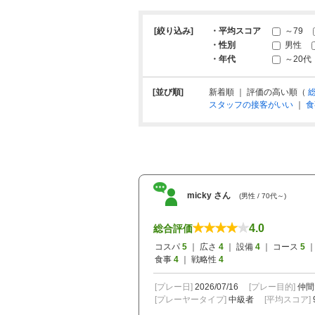
[絞り込み]
・平均スコア
～79
・性別
男性
・年代
～20代
[並び順]
新着順 ｜ 評価の高い順（
スタッフの接客がいい
｜
食
micky さん
(男性 / 70代～)
4.0
総合評価
コスパ
5
｜ 広さ
4
｜ 設備
4
｜ コース
5
｜
食事
4
｜ 戦略性
4
[プレー日]
2026/07/16
[プレー目的]
仲間
[プレーヤータイプ]
中級者
[平均スコア]