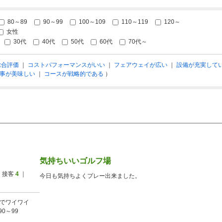
80～89
90～99
100～109
110～119
120～
女性
30代
40代
50代
60代
70代～
総合評価
｜
コストパフォーマンスがいい
｜
フェアウェイが広い
｜
設備が充実して
事が美味しい
｜
コースが戦略的である
）
気持ちいいゴルフ場
 接客
4
｜
今日も気持ちよくプレー出来ました。
でワイワイ
90～99