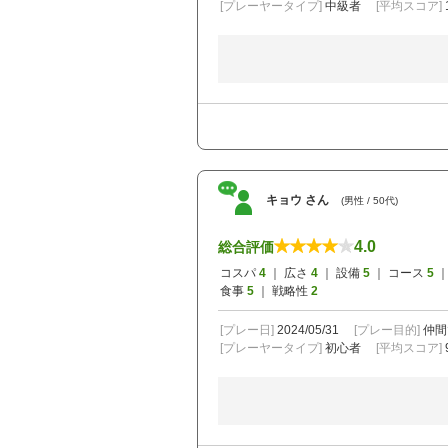
[プレーヤータイプ]
中級者
[平均スコア]
キョウ さん
(男性 / 50代)
4.0
総合評価
コスパ
4
｜ 広さ
4
｜ 設備
5
｜ コース
5
｜
食事
5
｜ 戦略性
2
[プレー日]
2024/05/31
[プレー目的]
仲間
[プレーヤータイプ]
初心者
[平均スコア]