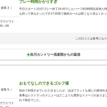
プレー時間かかりすぎ
 接客
3
｜
平日スタート10:07ブレー終了16:45でしたハーフ約3時間以前
も回って来なかったです17:00前で最終ホールは暗くなり見なくか
でワイワイ
80～89
この口コミは参考になり
吉川カントリー倶楽部からの返信
おもてなしのできるゴルフ場
 接客
5
｜
初めて利用させていただきましたが、ほぼフラットな感じの接待向
食事はレストランのメニューはどこよりも豊富なイメージがありま
れで残念でした。
でワイワイ