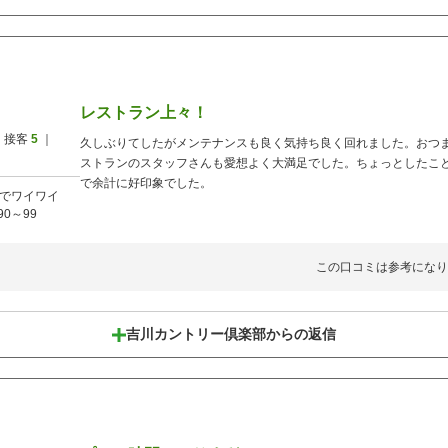
レストラン上々！
 接客
5
｜
久しぶりてしたがメンテナンスも良く気持ち良く回れました。おつ
ストランのスタッフさんも愛想よく大満足でした。ちょっとしたこ
で余計に好印象でした。
でワイワイ
90～99
この口コミは参考になり
吉川カントリー倶楽部からの返信