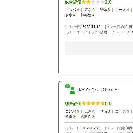
2.0
総合評価
コスパ
4
｜ 広さ
4
｜ 設備
3
｜ コース
4
｜
食事
4
｜ 戦略性
4
[プレー日]
2025/11/12
[プレー目的]
仲間
[プレーヤータイプ]
中級者
[平均スコア]
ゆうか さん
(女性 / 40代)
5.0
総合評価
コスパ
4
｜ 広さ
4
｜ 設備
3
｜ コース
4
｜
食事
3
｜ 戦略性
3
[プレー日]
2025/07/23
[プレー目的]
仲間