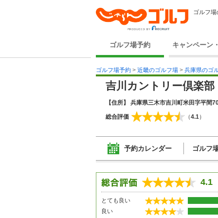
ゴルフ場
ゴルフ場予約
キャンペーン
ゴルフ場予約
>
近畿のゴルフ場
>
兵庫県のゴ
吉川カントリー倶楽部
【住所】 兵庫県三木市吉川町米田字平間701
総合評価
（
4.1
）
予約カレンダー
ゴルフ
4.1
とても良い
良い