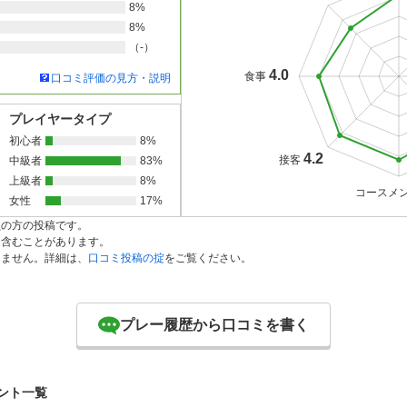
8%
8%
（-）
4.0
食事
口コミ評価の見方・説明
プレイヤータイプ
初心者
8%
4.2
接客
中級者
83%
上級者
8%
コースメ
女性
17%
員の方の投稿です。
を含むことがあります。
りません。詳細は、
口コミ投稿の掟
をご覧ください。
プレー履歴から口コミを書く
ント一覧