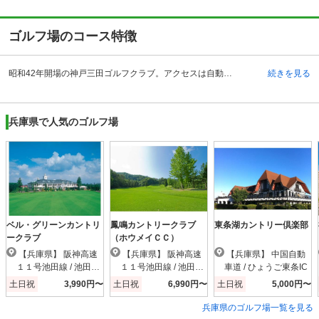
ゴルフ場のコース特徴
昭和42年開場の神戸三田ゴルフクラブ。アクセスは自動車を利用の場合、中国自動車道・吉川インターチェンジから約15分、舞鶴若狭自動車道路・三田西インターチェンジから約10分、電車の場合はJR福知山線・相野駅よりタクシーを利用して約10分ほどです。ゴルフコースはゆるやかでフラットな林間コースで、各ホール間は松林でセパレートされ、落ち着きのある空間が広がります。クラブハウスには和・洋・中の各種料理が楽しめるレストランやラウンジ、浴場などを完備。浴場にはサウナも備えられているため、疲れた体をゆっくりと癒しながら、一日のプレーを振り返ることができます。また、清潔感あふれるパウダールームも整えられているなど、女性にもうれしい設備・環境です。
続きを見る
兵庫県で人気のゴルフ場
ベル・グリーンカントリ
鳳鳴カントリークラブ
東条湖カントリー倶楽部
ークラブ
（ホウメイＣＣ）
【兵庫県】 阪神高速
【兵庫県】 阪神高速
【兵庫県】 中国自動
１１号池田線 / 池田木
１１号池田線 / 池田木
車道 / ひょうご東条IC
部IC
部IC
土日祝
3,990円〜
土日祝
6,990円〜
土日祝
5,000円〜
兵庫県のゴルフ場一覧を見る