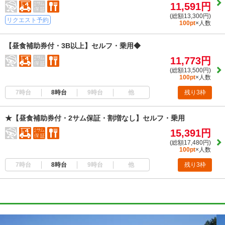
11,591円
(総額13,300円)
リクエスト予約
100pt
×人数
【昼食補助券付・3B以上】セルフ・乗用◆
11,773円
(総額13,500円)
100pt
×人数
7時台
8時台
9時台
他
残り3枠
★【昼食補助券付・2サム保証・割増なし】セルフ・乗用
15,391円
(総額17,480円)
100pt
×人数
7時台
8時台
9時台
他
残り3枠