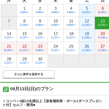
月
火
水
木
金
土
日
1
2
3
4
5
6
4,864
4,864
4,864
4,864
10,591
10,591
〜
〜
〜
〜
〜
〜
7
8
9
10
11
12
13
5,228
4,864
4,864
4,864
11,591
11,591
〜
〜
〜
〜
〜
〜
--
14
15
16
17
18
19
20
5,137
5,137
5,137
5,137
5,137
11,591
11,591
〜
〜
〜
〜
〜
〜
〜
21
22
23
24
25
26
27
10,591
10,137
9,682
5,137
5,137
11,591
11,591
〜
〜
〜
〜
〜
〜
〜
28
29
30
5,137
5,137
5,137
〜
〜
〜
さらに条件を追加する
09月13日(日)
のプラン
＜コンペ＞4組13名様以上【昼食補助券・ボール1ダースプレゼン
ト付】セルフ・乗用■