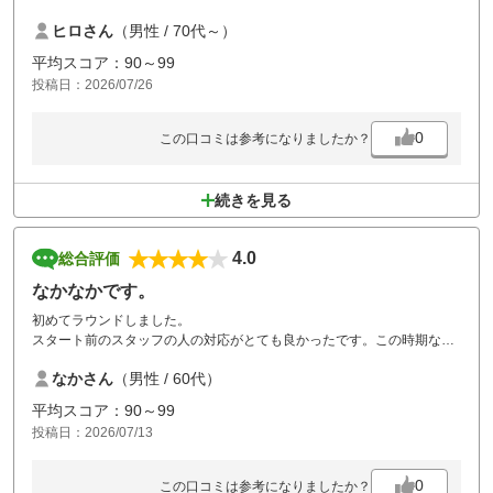
良く整備され気持ち良くラウンド出来ました。クラブハウスは古さを感
ヒロさん
（男性 / 70代～）
じましたが、庶民的で気楽に回れるコースだと思います。このコースな
らコスパは良い方と思います。コース中の自販機に酒類しかなかったと
平均スコア：90～99
ころがあり、清涼飲料も入れてほしかったのでよろしくお願いします。
投稿日：2026/07/26
また、利用させて頂こうと思います。
0
この口コミは参考になりましたか？
続きを見る
4.0
総合評価
なかなかです。
初めてラウンドしました。
スタート前のスタッフの人の対応がとても良かったです。この時期なの
でラフは深いところもありましたが手入れは出来ていると思いました。
なかさん
（男性 / 60代）
一緒に行ったメンバーもいいゴルフ場だと。
また、来たいと言っていました。
平均スコア：90～99
投稿日：2026/07/13
0
この口コミは参考になりましたか？