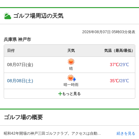
ゴルフ場周辺の天気
2026年08月07日 05時03分発表
兵庫県 神戸市
日付
天気
気温（最高/最低）
08月07日(金)
37℃
/
29℃
晴
08月08日(土)
35℃
/
28℃
晴一時雨
もっと見る
ゴルフ場の概要
昭和42年開場の神戸三田ゴルフクラブ。アクセスは自動車を利用の場合、中国自動車道・吉川インターチェンジから約15分、舞鶴若狭自動車道路・三田西インターチェンジから約10分、電車の場合はJR福知山線・相野駅よりタクシーを利用して約10分ほどです。ゴルフコースはゆるやかでフラットな林間コースで、各ホール間は松林でセパレートされ、落ち着きのある空間が広がります。クラブハウスには和・洋・中の各種料理が楽しめるレストランやラウンジ、浴場などを完備。浴場にはサウナも備えられているため、疲れた体をゆっくりと癒しながら、一日のプレーを振り返ることができます。また、清潔感あふれるパウダールームも整えられているなど、女性にもうれしい設備・環境です。
続きを見る