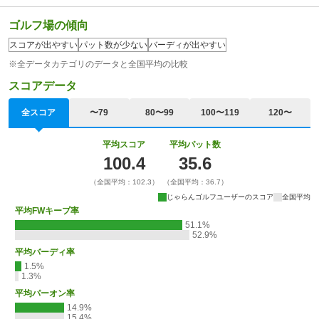
ゴルフ場の傾向
スコアが出やすい
パット数が少ない
バーディが出やすい
※全データカテゴリのデータと全国平均の比較
スコアデータ
全スコア
〜79
80〜99
100〜119
120〜
平均スコア
平均パット数
100.4
35.6
（全国平均：102.3）
（全国平均：36.7）
じゃらんゴルフユーザーのスコア
全国平均
平均FWキープ率
51.1%
52.9%
平均バーディ率
1.5%
1.3%
平均パーオン率
14.9%
15.4%