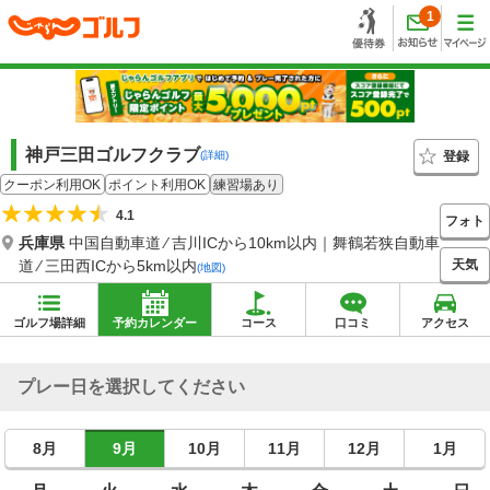
1
神戸三田ゴルフクラブ
登録
(詳細)
クーポン利用OK
ポイント利用OK
練習場あり
4.1
フォト
兵庫県
中国自動車道 ⁄ 吉川ICから10km以内｜舞鶴若狭自動車
天気
道 ⁄ 三田西ICから5km以内
(地図)
ゴルフ場詳細
予約カレンダー
コース
口コミ
アクセス
プレー日を選択してください
8月
9月
10月
11月
12月
1月