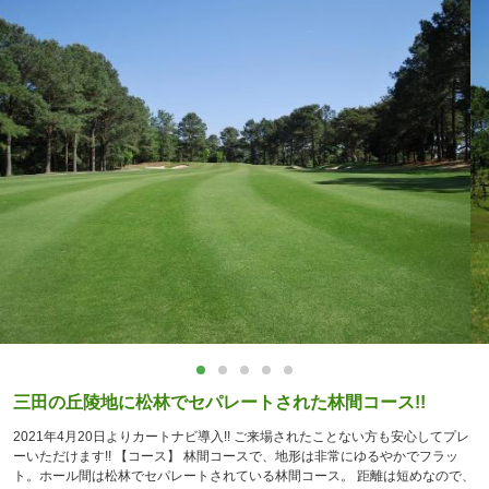
三田の丘陵地に松林でセパレートされた林間コース!!
2021年4月20日よりカートナビ導入!! ご来場されたことない方も安心してプレ
ーいただけます!! 【コース】 林間コースで、地形は非常にゆるやかでフラッ
ト。ホール間は松林でセパレートされている林間コース。 距離は短めなので、