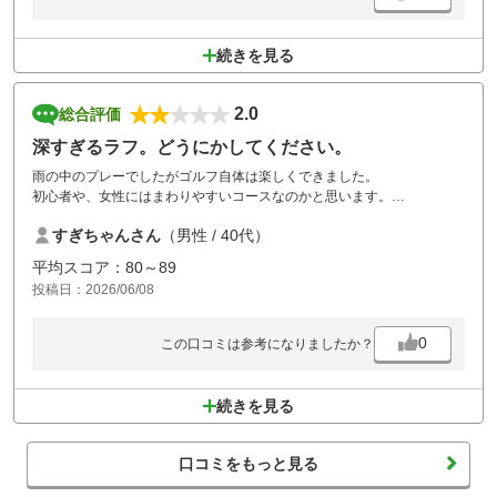
続きを見る
2.0
総合評価
深すぎるラフ。どうにかしてください。
雨の中のプレーでしたがゴルフ自体は楽しくできました。
初心者や、女性にはまわりやすいコースなのかと思います。
残念の点はラフが深すぎる、伸び伸びでした。
すぎちゃんさん
（男性 / 40代）
海外のトーナメントコースかってくらい。今から刈り取るのかな？？
初心者や、女性には不向きと言うか打てないし、出せないと思います。
平均スコア：80～89
前の組の方がやたらとボール探しをしていて後ろから見ていたらイラっ
投稿日：2026/06/08
としましたが、実際にコースを回って見てなるほど…。
ラフが深すぎてボールを探すのが絶望的に無理な状況でした。
ラフに入ると間違いなくボールが見つかりません。それくらい深すぎ
0
この口コミは参考になりましたか？
る。あればどーにかして欲しい。
せっかく楽しいゴルフがOBでもないのに新たにボールを用意しないとい
けない状況はかなりイライラしたし、探す時間がかなり無駄でした。
続きを見る
プロでもないので全てをフェアウェイに乗せるのは無理です。あと、お
風呂がぬる過ぎでした。
ご飯は美味しかったです。
口コミをもっと見る