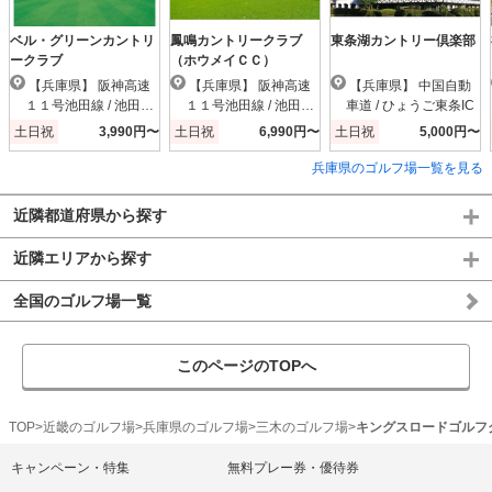
ベル・グリーンカントリ
鳳鳴カントリークラブ
東条湖カントリー倶楽部
ークラブ
（ホウメイＣＣ）
【兵庫県】 阪神高速
【兵庫県】 阪神高速
【兵庫県】 中国自動
１１号池田線 / 池田木
１１号池田線 / 池田木
車道 / ひょうご東条IC
部IC
部IC
土日祝
3,990円〜
土日祝
6,990円〜
土日祝
5,000円〜
兵庫県のゴルフ場一覧を見る
近隣都道府県から探す
近隣エリアから探す
全国のゴルフ場一覧
このページのTOPへ
TOP
近畿のゴルフ場
兵庫県のゴルフ場
三木のゴルフ場
キングスロードゴルフ
キャンペーン・特集
無料プレー券・優待券