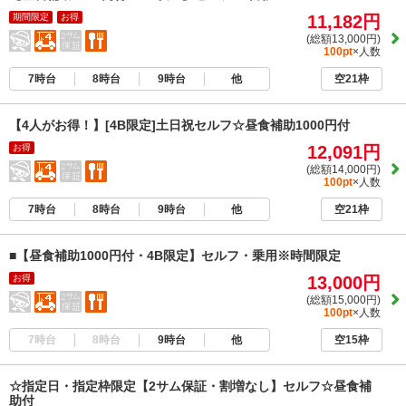
期間限定
お得
11,182円
(総額13,000円)
100pt
×人数
7時台
8時台
9時台
他
空21枠
【4人がお得！】[4B限定]土日祝セルフ☆昼食補助1000円付
お得
12,091円
(総額14,000円)
100pt
×人数
7時台
8時台
9時台
他
空21枠
■【昼食補助1000円付・4B限定】セルフ・乗用※時間限定
お得
13,000円
(総額15,000円)
100pt
×人数
7時台
8時台
9時台
他
空15枠
☆指定日・指定枠限定【2サム保証・割増なし】セルフ☆昼食補
助付