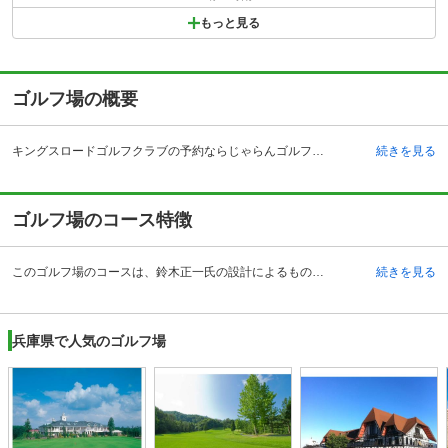
もっと見る
ゴルフ場の概要
キングスロードゴルフクラブの予約ならじゃらんゴルフ。カートの有無や利用税、キャンセル料、ナイター設備、駐車場などのコース情報はもちろん、口コミ、フォトギャラリーなどコースの難易度や攻略に役立つ情報充実、予約する度にポイントが貯まるのでお得にゴルフをお楽しみ頂けます。 キングスロードゴルフクラブは、兵庫県三木市吉川町にあり、中国自動車道吉川インターチェンジ、舞鶴若狭自動車道三田西インターチェンジから、それぞれ8分の場所に位置します。大阪や神戸方面からは約50分、京都方面からは約70分と、関西圏の方々には比較的身近に利用されているゴルフ場といってよいでしょう。またこちらのゴルフ場は、イギリスの伝統を重んじ、その地名を名づけることによって、ゴルフをハイグレードに楽しみたいという方に、気持ち良くプレーすることができる場所を提供しています。クラブハウスは、スコティッシュ地方の伝統を受け継いだ気品と風格を感じさせる造りとなっており、VIPルームやバスルームも広々としています。またキャディーやレストランのスタッフなど研修も徹底しています。
続きを見る
ゴルフ場のコース特徴
このゴルフ場のコースは、鈴木正一氏の設計によるもので、アウトとインの2コース、9ホールずつの合わせて18ホールとなっています。コースレイアウトは、三木北部の地形を生かした、なだらかな丘陵のコースで、アップダウンの高低差も約20メートルとなっており、点在する自然の池を利用したり、コースとの境も自然の林をそのまま使うなど、まさに自然と人の技が巧みに盛り込まれています。フェアウェイからは、グリーンのピンの根元が見えるように工夫されており、またゆったりとしたティーグラウンドも好評です。ハーフの9ホールの中にも、3ホールずつレベルの難しいものから簡単なものまで組み込まれ、バンカーや池なども点在しているので、初心者から上級者まで、戦略面でも楽しめるものとなっています。
続きを見る
兵庫県で人気のゴルフ場