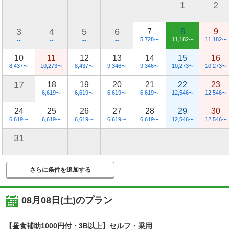
1
2
--
--
3
4
5
6
7
8
9
5,728
11,182
11,182
〜
〜
〜
--
--
--
--
10
11
12
13
14
15
16
8,437
10,273
8,437
9,346
9,346
10,273
10,273
〜
〜
〜
〜
〜
〜
〜
17
18
19
20
21
22
23
6,619
6,619
6,619
6,619
12,546
12,546
〜
〜
〜
〜
〜
〜
--
24
25
26
27
28
29
30
6,619
6,619
6,619
6,619
6,619
12,546
12,546
〜
〜
〜
〜
〜
〜
〜
31
--
さらに条件を追加する
08月08日(土)
のプラン
【昼食補助1000円付・3B以上】セルフ・乗用