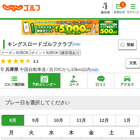
1
キングスロードゴルフクラブ
登録
(詳細)
クーポン利用OK
ポイント利用OK
練習場あり
4.3
天気
兵庫県
中国自動車道 ⁄ 吉川ICから10km以内
(地図)
ゴルフ場詳細
予約カレンダー
コース
口コミ
アクセス
プレー日を選択してください
8月
9月
10月
11月
12月
1月
月
火
水
木
金
土
日