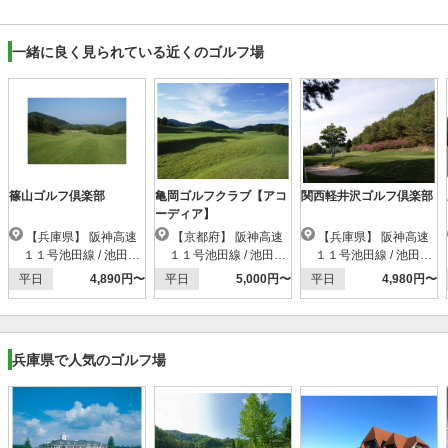
一緒に良く見られている近くのゴルフ場
篠山ゴルフ倶楽部
亀岡ゴルフクラブ【アコ
関西軽井沢ゴルフ倶楽部
ーディア】
【兵庫県】 阪神高速
【京都府】 阪神高速
【兵庫県】 阪神高速
１１号池田線 / 池田木
１１号池田線 / 池田木
１１号池田線 / 池田木
部IC
部IC
部IC
平日
4,890円〜
平日
5,000円〜
平日
4,980円〜
兵庫県で人気のゴルフ場