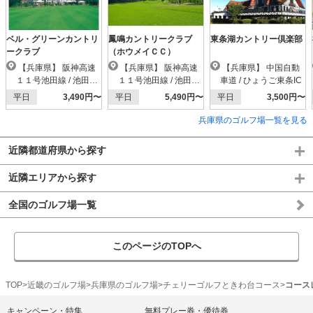
ベル・グリーンカントリ
鳳鳴カントリークラブ
東条湖カントリー倶楽部
ークラブ
（ホウメイＣＣ）
【兵庫県】 阪神高速
【兵庫県】 阪神高速
【兵庫県】 中国自動
１１号池田線 / 池田木
１１号池田線 / 池田木
車道 / ひょうご東条IC
部IC
部IC
平日
3,490円〜
平日
5,490円〜
平日
3,500円〜
兵庫県のゴルフ場一覧を見る
近隣都道府県から探す
近隣エリアから探す
全国のゴルフ場一覧
このページのTOPへ
TOP
近畿のゴルフ場
兵庫県のゴルフ場
チェリーゴルフときわ台コース
コース
キャンペーン・特集
無料プレー券・優待券