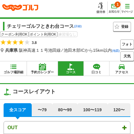
1
チェリーゴルフときわ台コース
登録
(詳細)
クーポン利用OK
ポイント利用OK
練習場なし
3.8
フォト
兵庫県
阪神高速１１号池田線 ⁄ 池田木部ICから15km以内
(地図)
天気
ゴルフ場詳細
予約カレンダー
コース
口コミ
アクセス
コースレイアウト
全スコア
〜79
80〜99
100〜119
120〜
OUT