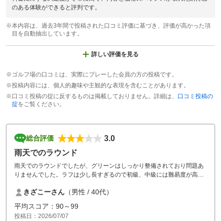
のある体験ができると評判です。
※本内容は、過去3年間で投稿された口コミ評価に基づき、評価が高かった項
目を自動抽出しています。
詳しい評価を見る
※ゴルフ場の口コミは、実際にプレーした会員の方の投稿です。
※投稿内容には、個人的趣味や主観的な表現を含むことがあります。
※口コミ投稿の掟に反するものは掲載しておりません。詳細は、
口コミ投稿の
掟
をご覧ください。
3.0
総合評価
雨天でのラウンド
雨天でのラウンドでしたが、グリーンはしっかり整備されており問題あ
りませんでした。ラフは少し長すぎるので初級、中級には難易度が高い
と感じました。
きざこーさん
（男性 / 40代）
平均スコア：90～99
投稿日：2026/07/07