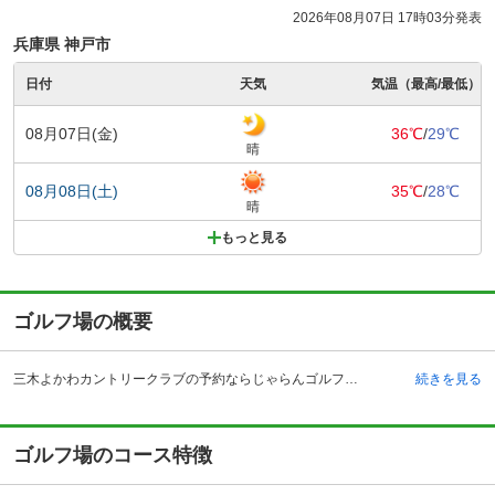
2026年08月07日 17時03分発表
兵庫県 神戸市
日付
天気
気温（最高/最低）
08月07日(金)
36℃
/
29℃
晴
08月08日(土)
35℃
/
28℃
晴
もっと見る
ゴルフ場の概要
三木よかわカントリークラブの予約ならじゃらんゴルフ。カートの有無や利用税、キャンセル料、ナイター設備、駐車場などのコース情報はもちろん、口コミ、フォトギャラリーなどコースの難易度や攻略に役立つ情報充実、予約する度にポイントが貯まるのでお得にゴルフをお楽しみ頂けます。 三木よかわカントリークラブは、兵庫県三木市口吉川町にあるゴルフ場です。自動車の場合、中国自動車道の吉川インターチェンジから約20分程度、山陽自動車道の三木東インターチェンジより約30分程度です。電車の場合、宝塚駅・三宮駅からはクラブバスも運行しているので、電車でのアクセスもよいゴルフ場です。 昭和53年に三木よかわカントリークラブは開場され、丘陵コースの全27ホールで構成されております。施設に関しては、クラブハウス内に広いコンペルームがあり、企業・団体のコンペ会場として人気があります。また、レストランは季節のメニューを取り揃えたメニューが充実しています。アクセスや設備を含めるとトータルで人気の高いゴルフ場です。
続きを見る
ゴルフ場のコース特徴