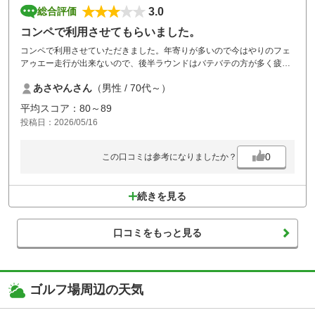
3.0
総合評価
コンペで利用させてもらいました。
コンペで利用させていただきました。年寄りが多いので今はやりのフェ
アゥエー走行が出来ないので、後半ラウンドはバテバテの方が多く疲れ
た様子でした。これは仕方がないので夏場についてはコンペ場所を考え
あさやんさん
（男性 / 70代～）
なければならないと思いました。コースが悪いわけでは無いのですが。
西コースのグリーンがエアレイションの穴が深く残っていたのが残念で
平均スコア：80～89
した。中コースがキレイだったのでその差が大きく残念でした。秋口に
投稿日：2026/05/16
再度挑戦させていただきたく存じます。
0
この口コミは参考になりましたか？
続きを見る
口コミをもっと見る
ゴルフ場周辺の天気