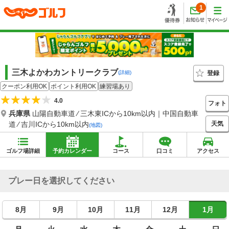
1
三木よかわカントリークラブ
登録
(詳細)
クーポン利用OK
ポイント利用OK
練習場あり
4.0
フォト
兵庫県
山陽自動車道 ⁄ 三木東ICから10km以内｜中国自動車
天気
道 ⁄ 吉川ICから10km以内
(地図)
ゴルフ場詳細
予約カレンダー
コース
口コミ
アクセス
プレー日を選択してください
8月
9月
10月
11月
12月
1月