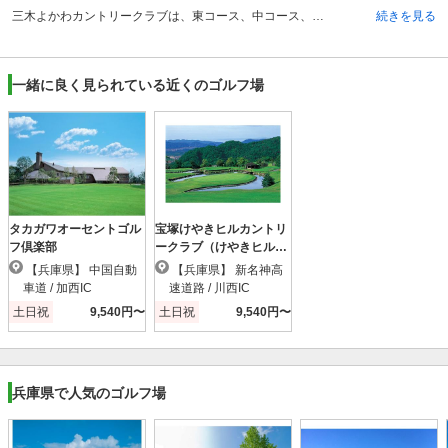
三木よかわカントリークラブは、東コース、中コース、西コースの3コース、合計27ホールから構成される丘陵コースです。全体的にフラットで、フェアウェイも広く、スケールの大きなゴルフを楽しむことができます。3つコースには、それぞれ池が配置されており、コースの景観は非常に美しくなっています。東コースは池越えや谷越えがあり、難易度が高いホールもありますが、比較的攻略しやすいコースです。中コースは幅広いフェアウェイが特徴で、攻めのゴルフをしたい方向きです。西コースは、バンカーやコース幅を考慮し技術を駆使しながらのプレーが必要となります。三木よかわカントリークラブは、各コースとも多彩で個性的なコースを楽しめるという点で、人気のゴルフ場です。
続きを見る
一緒に良く見られている近くのゴルフ場
タカガワオーセントゴル
宝塚けやきヒルカントリ
フ倶楽部
ークラブ（けやきヒルＣ
Ｃ）
【兵庫県】 中国自動
【兵庫県】 新名神高
車道 / 加西IC
速道路 / 川西IC
土日祝
9,540円〜
土日祝
9,540円〜
兵庫県で人気のゴルフ場