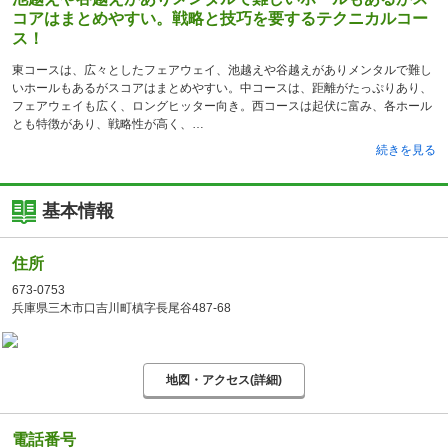
コアはまとめやすい。戦略と技巧を要するテクニカルコー
ス！
東コースは、広々としたフェアウェイ、池越えや谷越えがありメンタルで難し
いホールもあるがスコアはまとめやすい。中コースは、距離がたっぷりあり、
フェアウェイも広く、ロングヒッター向き。西コースは起伏に富み、各ホール
とも特徴があり、戦略性が高く、
続きを見る
基本情報
住所
673-0753
兵庫県三木市口吉川町槙字長尾谷487-68
地図・アクセス(詳細)
電話番号