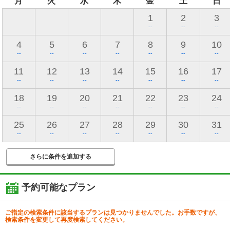
月
火
水
木
金
土
日
1
2
3
--
--
--
4
5
6
7
8
9
10
--
--
--
--
--
--
--
11
12
13
14
15
16
17
--
--
--
--
--
--
--
18
19
20
21
22
23
24
--
--
--
--
--
--
--
25
26
27
28
29
30
31
--
--
--
--
--
--
--
さらに条件を追加する
予約可能なプラン
ご指定の検索条件に該当するプランは見つかりませんでした。お手数ですが、
検索条件を変更して再度検索してください。