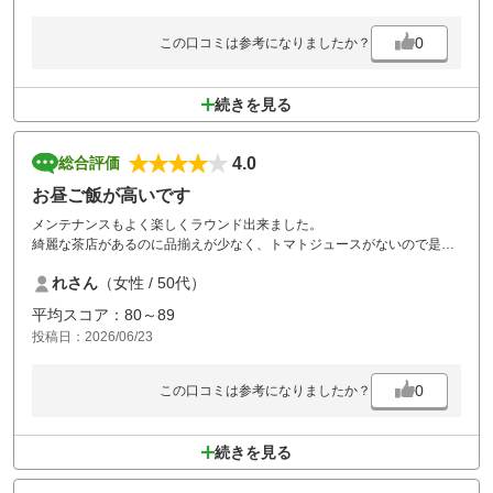
0
この口コミは参考になりましたか？
続きを見る
4.0
総合評価
お昼ご飯が高いです
メンテナンスもよく楽しくラウンド出来ました。
綺麗な茶店があるのに品揃えが少なく、トマトジュースがないので是非
とも入れて頂きたいです。
れさん
（女性 / 50代）
またホット用のケースも空っぽでした。
ホット用を置かないならケースは片付けて欲しいです。
平均スコア：80～89
投稿日：2026/06/23
お昼ご飯が、かなり高く感じました。
ランチメニューのプラス料金が、1000円をこえているメニューが9割を
しめていました。
0
この口コミは参考になりましたか？
続きを見る