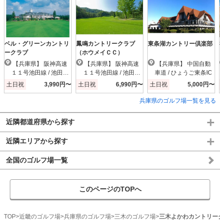
ベル・グリーンカントリ
鳳鳴カントリークラブ
東条湖カントリー倶楽部
ークラブ
（ホウメイＣＣ）
【兵庫県】 阪神高速
【兵庫県】 阪神高速
【兵庫県】 中国自動
１１号池田線 / 池田木
１１号池田線 / 池田木
車道 / ひょうご東条IC
部IC
部IC
土日祝
3,990円〜
土日祝
6,990円〜
土日祝
5,000円〜
兵庫県のゴルフ場一覧を見る
近隣都道府県から探す
近隣エリアから探す
全国のゴルフ場一覧
このページのTOPへ
TOP
近畿のゴルフ場
兵庫県のゴルフ場
三木のゴルフ場
三木よかわカントリー