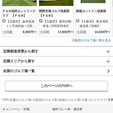
ＰＧＭ池田カントリーク
関西空港ゴルフ倶楽部
高槻カントリー倶楽部
ラブ 【ＰＧＭ】
【ＰＧＭ】
【大阪府】 阪神高速
【大阪府】 阪和自動
【大阪府】 新名神高
１１号池田線 / 川西小
車道 / 岸和田和泉IC
速道路 / 高槻IC
花IC
土日祝
8,990円〜
土日祝
13,900円〜
土日祝
10,000円〜
大阪府のゴルフ場一覧を見る
近隣都道府県から探す
近隣エリアから探す
全国のゴルフ場一覧
このページのTOPへ
TOP
近畿のゴルフ場
大阪府のゴルフ場
泉南のゴルフ場
大阪ゴルフクラブ
天
キャンペーン・特集
無料プレー券・優待券