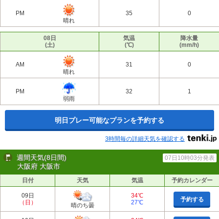
PM
35
0
晴れ
08日
気温
降水量
(土)
(℃)
(mm/h)
AM
31
0
晴れ
PM
32
1
弱雨
明日プレー可能なプランを予約する
3時間毎の詳細天気を確認する
週間天気(8日間)
07日10時03分発表
大阪府 大阪市
日付
天気
気温
予約カレンダー
09日
34℃
予約する
（日）
27℃
晴のち曇