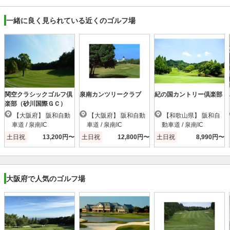
一緒に良く見られている近くのゴルフ場
関空クラシックゴルフ倶
泉南カンツリークラブ
紀の国カントリー倶楽部
楽部（砂川国際ＧＣ）
【大阪府】 阪和自動
【大阪府】 阪和自動
【和歌山県】 阪和自
車道 / 泉南IC
車道 / 泉南IC
動車道 / 泉南IC
土日祝
13,200円〜
土日祝
12,800円〜
土日祝
8,990円〜
大阪府で人気のゴルフ場