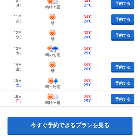
10日
34℃
予約する
（月）
27℃
晴時々曇
11日
34℃
予約する
（火）
24℃
晴
12日
33℃
予約する
（水）
24℃
晴
13日
34℃
（木）
25℃
晴のち雨
14日
34℃
予約する
（金）
26℃
晴
15日
34℃
予約する
（土）
25℃
晴一時雨
16日
34℃
予約する
（日）
25℃
晴時々曇
今すぐ予約できるプランを見る