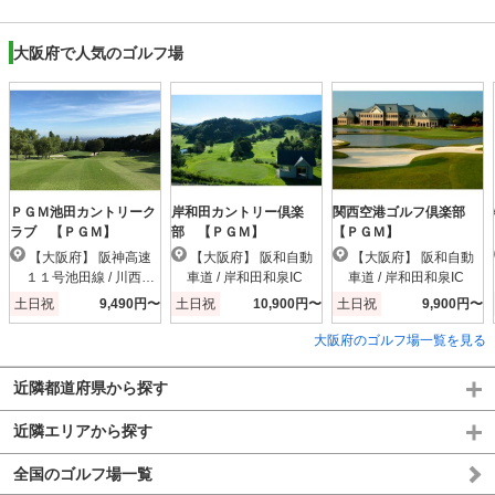
大阪府で人気のゴルフ場
ＰＧＭ池田カントリーク
岸和田カントリー倶楽
関西空港ゴルフ倶楽部
ラブ 【ＰＧＭ】
部 【ＰＧＭ】
【ＰＧＭ】
【大阪府】 阪神高速
【大阪府】 阪和自動
【大阪府】 阪和自動
１１号池田線 / 川西小
車道 / 岸和田和泉IC
車道 / 岸和田和泉IC
花IC
土日祝
9,490円〜
土日祝
10,900円〜
土日祝
9,900円〜
大阪府のゴルフ場一覧を見る
近隣都道府県から探す
近隣エリアから探す
全国のゴルフ場一覧