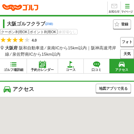
大阪ゴルフクラブ
登録
(詳細)
クーポン利用OK
ポイント利用OK
練習場なし
4.0
フォト
大阪府
阪和自動車道 ⁄ 泉南ICから15km以内｜阪神高速湾岸
天気
線 ⁄ 泉佐野南ICから15km以内
ゴルフ場詳細
予約カレンダー
コース
口コミ
アクセス
アクセス
地図アプリで見る