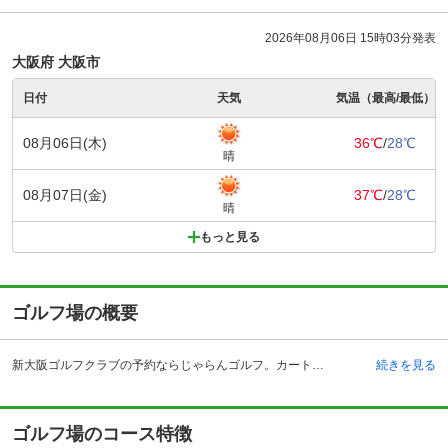
2026年08月06日 15時03分発表
大阪府 大阪市
日付
天気
気温（最高/最低）
08月06日(木)
36℃
/
28℃
晴
08月07日(金)
37℃
/
28℃
晴
もっと見る
ゴルフ場の概要
新大阪ゴルフクラブの予約ならじゃらんゴルフ。カートの有無や利用税、キャンセル料、ナイター設備、駐車場などのコース情報はもちろん、口コミ、フォトギャラリーなどコースの難易度や攻略に役立つ情報充実、予約する度にポイントが貯まるのでお得にゴルフをお楽しみ頂けます。 新大阪ゴルフクラブは、豊かな緑に囲まれたゴルフクラブです。アクセスが良く、自動車なら高槻市内からわずか20分で到着する事が可能です。丘陵地に作られた山岳コースが特徴で、適度なアップダウンがコース全体に変化を与え、プレーヤーを飽きさせる事はありません。北摂津エリアで珍しくコース内移動に利用する全カートにGPSが内蔵されており、コース攻略に大変便利です。小高い丘の上に立つオレンジ色の屋根のクラブハウスは、明るい開放的な雰囲気で訪れたプレーヤーを迎え、寛ぎのひと時を提供してくれます。併設されたレストランでは、男性ゴルファーに人気のボリュームある料理が並び、お腹を空かせたゴルファーの楽しみの一つとなっています。
続きを見る
ゴルフ場のコース特徴