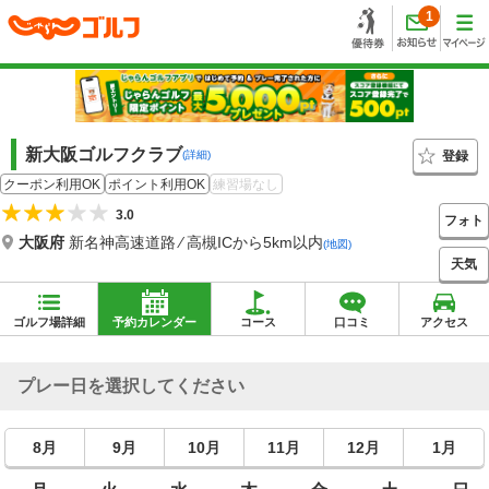
1
新大阪ゴルフクラブ
登録
(詳細)
クーポン利用OK
ポイント利用OK
練習場なし
3.0
フォト
大阪府
新名神高速道路 ⁄ 高槻ICから5km以内
(地図)
天気
ゴルフ場詳細
予約カレンダー
コース
口コミ
アクセス
プレー日を選択してください
8月
9月
10月
11月
12月
1月