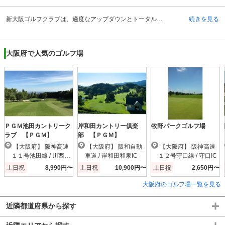
新大阪ゴルフクラブは、適度なアップダウンとトータルではフラットに調整されており、ビギナーや女性ゴルファーに人気の絶景が楽しめる山岳コースです。総面積は74万平方メートルで、INコースとOUTコースの各コースに9ホール、計18ホールとなっています。ショートホールとミドルホールの構成で、全体的に回り易いコース設計となっています。しかし、コースによってはドッグレッグやフェアウェイの要所に配されたバンカーや池が緊張感を与え、プレーヤーの気持ち引き締めます。特にOUTコースの7番ホールは、グリーンをガードする形で池が配置されている上、奥にはバンカーが待ち構えており、正確なショットコントロールが必要です。
続きを見る
大阪府で人気のゴルフ場
ＰＧＭ池田カントリーク
岸和田カントリー倶楽
牧野パークゴルフ場
ラブ 【ＰＧＭ】
部 【ＰＧＭ】
【大阪府】 阪神高速
【大阪府】 阪和自動
【大阪府】 阪神高速
１１号池田線 / 川西小
車道 / 岸和田和泉IC
１２号守口線 / 守口IC
花IC
土日祝
8,990円〜
土日祝
10,900円〜
土日祝
2,650円〜
大阪府のゴルフ場一覧を見る
近隣都道府県から探す