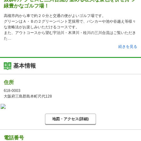
緑豊かなゴルフ場！
高槻市内から車で約２０分と交通の便がよいゴルフ場です。
グリーンはＡ・Ｂの２グリーンベント芝採用で、バンカーや池や谷越え等様々
な攻略法がお楽しみいただけるコースです。
また、アウトコースから望む宇治川・木津川・桂川の三川合流はご覧いただき
た
続きを見る
基本情報
住所
618-0003
大阪府三島郡島本町尺代128
地図・アクセス(詳細)
電話番号