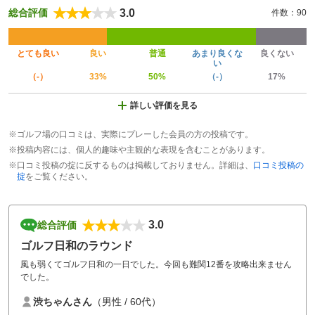
3.0
総合評価
件数：90
とても良い
良い
普通
あまり良くな
良くない
い
（-）
33%
50%
（-）
17%
詳しい評価を見る
※ゴルフ場の口コミは、実際にプレーした会員の方の投稿です。
※投稿内容には、個人的趣味や主観的な表現を含むことがあります。
※口コミ投稿の掟に反するものは掲載しておりません。詳細は、
口コミ投稿の
掟
をご覧ください。
3.0
総合評価
ゴルフ日和のラウンド
風も弱くてゴルフ日和の一日でした。今回も難関12番を攻略出来ません
でした。
渋ちゃんさん
（男性 / 60代）