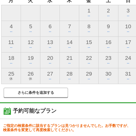
月
火
水
木
金
土
日
1
2
3
--
--
--
4
5
6
7
8
9
10
--
--
--
--
--
--
--
11
12
13
14
15
16
17
--
--
--
--
--
--
--
18
19
20
21
22
23
24
--
--
--
--
--
--
--
25
26
27
28
29
30
31
休
休
--
--
--
--
--
さらに条件を追加する
予約可能なプラン
ご指定の検索条件に該当するプランは見つかりませんでした。お手数ですが、
検索条件を変更して再度検索してください。