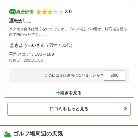
3.0
総合評価
運転が…。
アクセス自体は悪くないのですが、ゴルフ場までの道が、砕石場を通る
ので怖かったです。
コースは、谷越えが多数あり、楽しめました。
きようへいさん
（男性 / 30代）
スタッフさんはかなりフランクな印象。
平均スコア：100～109
カートがガソリン車で匂いがきついのと、すごく揺れるので少し気分が
投稿日：2025/05/02
悪くなったのが残念です。
0
この口コミは参考になりましたか？
続きを見る
口コミをもっと見る
ゴルフ場周辺の天気