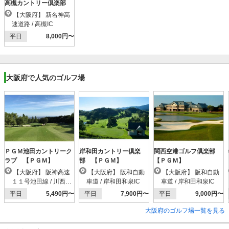
高槻カントリー倶楽部
【大阪府】 新名神高
速道路 / 高槻IC
平日
8,000円〜
大阪府で人気のゴルフ場
ＰＧＭ池田カントリーク
岸和田カントリー倶楽
関西空港ゴルフ倶楽部
ラブ 【ＰＧＭ】
部 【ＰＧＭ】
【ＰＧＭ】
【大阪府】 阪神高速
【大阪府】 阪和自動
【大阪府】 阪和自動
１１号池田線 / 川西小
車道 / 岸和田和泉IC
車道 / 岸和田和泉IC
花IC
平日
5,490円〜
平日
7,900円〜
平日
9,000円〜
大阪府のゴルフ場一覧を見る