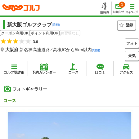
1
新大阪ゴルフクラブ
登録
(詳細)
クーポン利用OK
ポイント利用OK
練習場なし
3.0
フォト
大阪府
新名神高速道路 ⁄ 高槻ICから5km以内
(地図)
天気
ゴルフ場詳細
予約カレンダー
コース
口コミ
アクセス
フォトギャラリー
コース