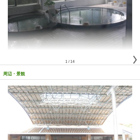
1
/
14
周辺・景観