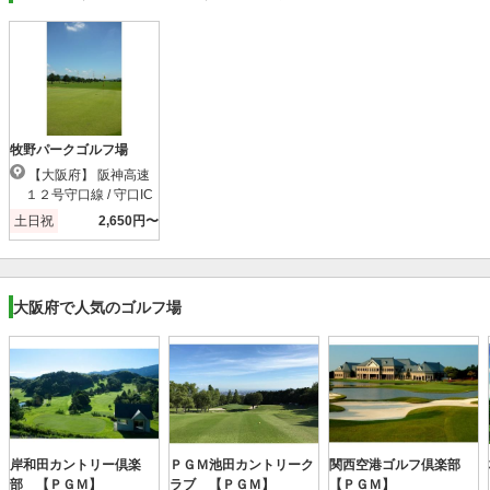
牧野パークゴルフ場
【大阪府】 阪神高速
１２号守口線 / 守口IC
土日祝
2,650円〜
大阪府で人気のゴルフ場
岸和田カントリー倶楽
ＰＧＭ池田カントリーク
関西空港ゴルフ倶楽部
部 【ＰＧＭ】
ラブ 【ＰＧＭ】
【ＰＧＭ】