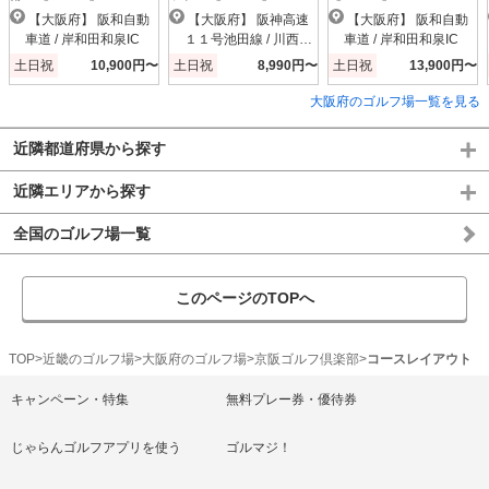
【大阪府】 阪和自動
【大阪府】 阪神高速
【大阪府】 阪和自動
車道 / 岸和田和泉IC
１１号池田線 / 川西小
車道 / 岸和田和泉IC
花IC
土日祝
10,900円〜
土日祝
8,990円〜
土日祝
13,900円〜
大阪府のゴルフ場一覧を見る
近隣都道府県から探す
近隣エリアから探す
全国のゴルフ場一覧
このページのTOPへ
TOP
近畿のゴルフ場
大阪府のゴルフ場
京阪ゴルフ倶楽部
コースレイアウト
キャンペーン・特集
無料プレー券・優待券
じゃらんゴルフアプリを使う
ゴルマジ！