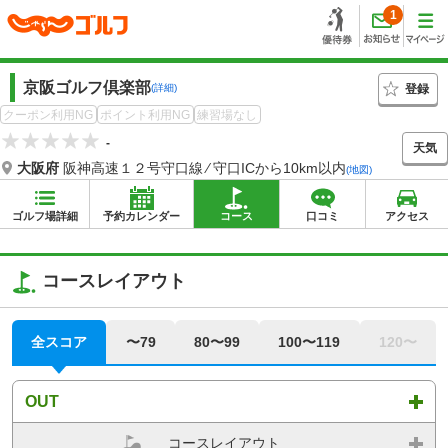
1
京阪ゴルフ倶楽部
登録
(詳細)
クーポン利用NG
ポイント利用NG
練習場なし
-
天気
大阪府
阪神高速１２号守口線 ⁄ 守口ICから10km以内
(地図)
ゴルフ場詳細
予約カレンダー
コース
口コミ
アクセス
コースレイアウト
全スコア
〜79
80〜99
100〜119
120〜
OUT
コースレイアウト