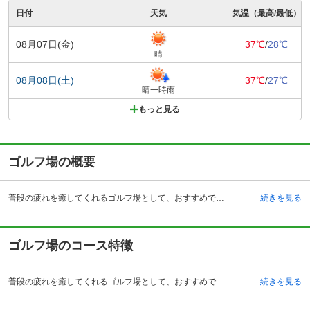
日付
天気
気温（最高/最低）
08月07日(金)
37℃
/
28℃
晴
08月08日(土)
37℃
/
27℃
晴一時雨
もっと見る
ゴルフ場の概要
普段の疲れを癒してくれるゴルフ場として、おすすめできるのが1976年開業の高槻カントリー倶楽部です。場所は、大阪府高槻市にあり、車で来る際は茨木インターチェンジより40分程度、国道171号線八丁畷から30分となります。その他にもＪＲ高槻駅から送迎バスが出ているので、車を持っていない人でもアクセスが便利です。また、高槻市営バスの停留所が高槻カントリー倶楽部の目の前にありますので、バスで行くことも可能です。クラブハウスはシンプルでありながら落ち着きのある作り。豊かな自然を感じながら、季節感を楽しめるゴルフ場です。レストランやお風呂も充実しているので、普段の疲れを癒してくれます。ロッカールームやお風呂も立派なので、女性のゴルファーにも嬉しいゴルフ場となっています。
続きを見る
ゴルフ場のコース特徴
普段の疲れを癒してくれるゴルフ場として、おすすめできるのが1976年開業の高槻カントリー倶楽部です。場所は、大阪府高槻市にあり、車で来る際は茨木インターチェンジより40分程度、国道171号線八丁畷から30分となります。その他にもＪＲ高槻駅から送迎バスが出ているので、車を持っていない人でもアクセスが便利です。また、高槻市営バスの停留所が高槻カントリー倶楽部の目の前にありますので、バスで行くことも可能です。クラブハウスはシンプルでありながら落ち着きのある作り。豊かな自然を感じながら、季節感を楽しめるゴルフ場です。レストランやお風呂も充実しているので、普段の疲れを癒してくれます。ロッカールームやお風呂も立派なので、女性のゴルファーにも嬉しいゴルフ場となっています。
続きを見る