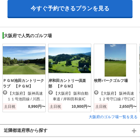
今すぐ予約できるプランを見る
大阪府で人気のゴルフ場
ＰＧＭ池田カントリーク
岸和田カントリー倶楽
牧野パークゴルフ場
ラブ 【ＰＧＭ】
部 【ＰＧＭ】
【大阪府】 阪神高速
【大阪府】 阪和自動
【大阪府】 阪神高速
１１号池田線 / 川西小
車道 / 岸和田和泉IC
１２号守口線 / 守口IC
花IC
土日祝
8,990円〜
土日祝
10,900円〜
土日祝
2,650円〜
大阪府のゴルフ場一覧を見る
近隣都道府県から探す