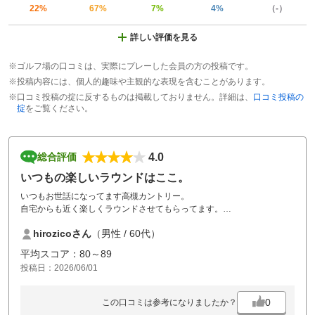
22%
67%
7%
4%
（-）
詳しい評価を見る
※ゴルフ場の口コミは、実際にプレーした会員の方の投稿です。
※投稿内容には、個人的趣味や主観的な表現を含むことがあります。
※口コミ投稿の掟に反するものは掲載しておりません。詳細は、
口コミ投稿の
掟
をご覧ください。
4.0
総合評価
いつもの楽しいラウンドはここ。
いつもお世話になってます高槻カントリー。
自宅からも近く楽しくラウンドさせてもらってます。
気軽に楽しめる大好きなゴルフ場です。
hirozicoさん
（男性 / 60代）
平均スコア：80～89
投稿日：2026/06/01
0
この口コミは参考になりましたか？