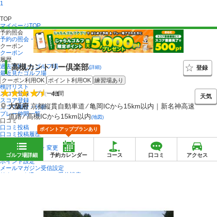
1
TOP
マイページTOP
予約照会
予約の照会・変更・キャンセル
クーポン
クーポン
履歴
過去予約したゴルフ場
高槻カントリー倶楽部
登録
(詳細)
最近見たゴルフ場
お気に入りのゴルフ場
クーポン利用OK
ポイント利用OK
練習場あり
検討リスト
スコア登録・プレー仲間
4.1
天気
スコア登録
大阪府
京都縦貫自動車道 ⁄ 亀岡ICから15km以内｜新名神高速
スコア履歴・分析
プレー仲間一覧
道路 ⁄ 高槻ICから15km以内
(地図)
口コミ
口コミ投稿
ポイントアッププランあり
口コミ投稿履歴
会員情報
会員情報の照会・変更
ポイント確認
ゴルフ場詳細
予約カレンダー
コース
口コミ
アクセス
ポイント設定
メールマガジン受信設定
リクルートIDニュース受信設定
キャンペーンエントリー履歴
ログアウト