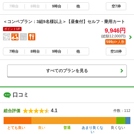
7時台
8時台
9時台
他
空7枠
＜コンペプラン：3組9名様以上＞【昼食付】セルフ・乗用カート
ポイントUP
9,946円
(総額12,000円)
599
pt×人数
7時台
8時台
9時台
他
空10枠
すべてのプランを見る
口コミ
4.1
総合評価
件数：112
とても良い
良い
普通
あまり良くな
良くない
い