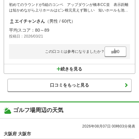
初めてのラウンドが5組のコンペ アップダウンが橋本CC並 表示距離
は短かめながら上りホールはピン根元見えず難しい 短いホールも池を
絡め面白い設定 昼ご飯も美味しく頂きました フェアウェイのディポ
エイチャンさん
（男性 / 60代）
ットが少し多目かな ピン位置も難しく皆が楽しめたラウンドでした
平均スコア：80～89
投稿日：2026/03/21
0
この口コミは参考になりましたか？
続きを見る
口コミをもっと見る
ゴルフ場周辺の天気
2026年08月07日 00時03分発表
大阪府 大阪市