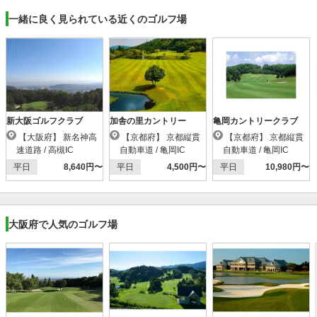
一緒に良く見られている近くのゴルフ場
新大阪ゴルフクラブ
加舎の里カントリー
亀岡カントリークラブ
【大阪府】 新名神高
【京都府】 京都縦貫
【京都府】 京都縦貫
速道路 / 高槻IC
自動車道 / 亀岡IC
自動車道 / 亀岡IC
平日
8,640円〜
平日
4,500円〜
平日
10,980円〜
大阪府で人気のゴルフ場