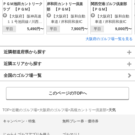
ＰＧＭ池田カントリーク
岸和田カントリー倶楽
関西空港ゴルフ倶楽部
ラブ 【ＰＧＭ】
部 【ＰＧＭ】
【ＰＧＭ】
【大阪府】 阪神高速
【大阪府】 阪和自動
【大阪府】 阪和自動
１１号池田線 / 川西小
車道 / 岸和田和泉IC
車道 / 岸和田和泉IC
花IC
平日
5,490円〜
平日
7,900円〜
平日
9,000円〜
大阪府のゴルフ場一覧を見る
近隣都道府県から探す
近隣エリアから探す
全国のゴルフ場一覧
このページのTOPへ
TOP
近畿のゴルフ場
大阪府のゴルフ場
高槻カントリー倶楽部
天気
キャンペーン・特集
無料プレー券・優待券
じゃらんゴルフアプリを使う
ゴルマジ！