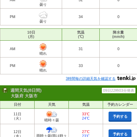
AM
32
0
曇り
PM
34
0
曇り
10日
気温
降水量
(月)
(℃)
(mm/h)
AM
31
0
晴れ
PM
33
0
晴れ
3時間毎の詳細天気を確認する
週間天気(8日間)
09日22時03分発表
大阪府 大阪市
日付
天気
気温
予約カレンダー
11日
33℃
予約する
（火）
24℃
晴時々曇
12日
27℃
予約する
雨時々曇(雨は時々
（水）
23℃