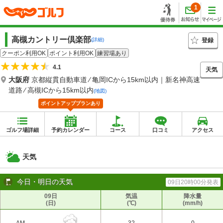
1
高槻カントリー倶楽部
登録
(詳細)
クーポン利用OK
ポイント利用OK
練習場あり
4.1
天気
大阪府
京都縦貫自動車道 ⁄ 亀岡ICから15km以内｜新名神高速
道路 ⁄ 高槻ICから15km以内
(地図)
ポイントアッププランあり
ゴルフ場詳細
予約カレンダー
コース
口コミ
アクセス
天気
今日・明日の天気
09日20時00分発表
09日
気温
降水量
(日)
(℃)
(mm/h)