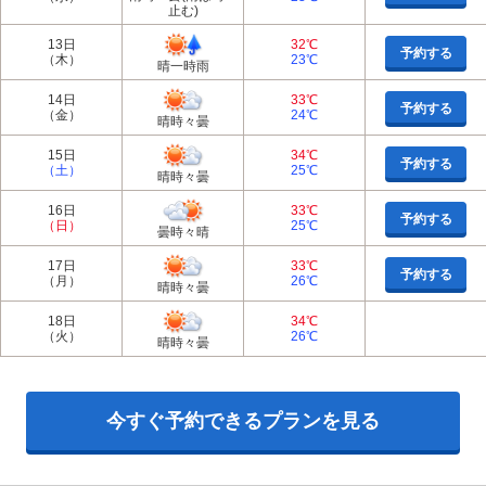
止む)
13日
32℃
予約する
（木）
23℃
晴一時雨
14日
33℃
予約する
（金）
24℃
晴時々曇
15日
34℃
予約する
（土）
25℃
晴時々曇
16日
33℃
予約する
（日）
25℃
曇時々晴
17日
33℃
予約する
（月）
26℃
晴時々曇
18日
34℃
（火）
26℃
晴時々曇
今すぐ予約できるプランを見る