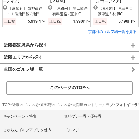
ーディア】
【ＰＧＭ】
【アコーディア】
【京都府】 阪神高速
【京都府】 第二阪奈
【京都府】 京奈和自
１１号池田線 / 池田木
有料道路 / 宝来IC
動車道 / 木津IC
部IC
土日祝
5,999円〜
土日祝
9,990円〜
土日祝
5,490円〜
京都府のゴルフ場一覧を見る
近隣都道府県から探す
近隣エリアから探す
全国のゴルフ場一覧
このページのTOPへ
TOP
近畿のゴルフ場
京都府のゴルフ場
太閤坦カントリークラブ
フォトギャラ
キャンペーン・特集
無料プレー券・優待券
じゃらんゴルフアプリを使う
ゴルマジ！