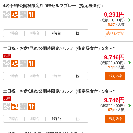
4名予約/公開枠限定/1.0R/セルフプレー（指定昼食付）
9,291円
(総額10,900円)
92pt
×人数
7時台
8時台
9時台
他
残りわずか
土日祝・お盆/早め/公開枠限定/セルフ（指定昼食付）3名～*
お得
9,746円
(総額11,400円)
97pt
×人数
7時台
8時台
9時台
他
残り2枠
土日祝・お盆/遅め/公開枠限定/セルフ（指定昼食付）3名～*
お得
9,746円
(総額11,400円)
97pt
×人数
7時台
8時台
9時台
他
残り2枠