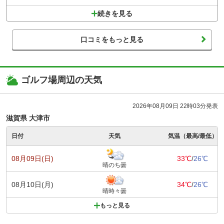
続きを見る
口コミをもっと見る
ゴルフ場周辺の天気
2026年08月09日 22時03分発表
滋賀県 大津市
日付
天気
気温（最高/最低）
08月09日(日)
33℃
/
26℃
晴のち曇
08月10日(月)
34℃
/
26℃
晴時々曇
もっと見る