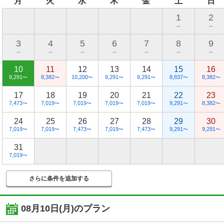
月
火
水
木
金
土
日
1
2
--
--
3
4
5
6
7
8
9
--
--
--
--
--
--
--
10
11
12
13
14
15
16
9,291
8,382
10,200
9,291
9,291
8,837
8,382
〜
〜
〜
〜
〜
〜
〜
17
18
19
20
21
22
23
7,473
7,019
7,019
7,019
7,019
9,291
8,382
〜
〜
〜
〜
〜
〜
〜
24
25
26
27
28
29
30
7,019
7,019
7,473
7,019
7,473
9,291
9,291
〜
〜
〜
〜
〜
〜
〜
31
7,019
〜
さらに条件を追加する
08月10日(月)
のプラン