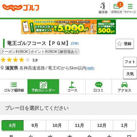
1
竜王ゴルフコース【ＰＧＭ】
登録
(詳細)
クーポン利用OK
ポイント利用OK
練習場あり
3.9
フォト
滋賀県
名神高速道路 ⁄ 竜王ICから5km以内
(地図)
天気
ゴルフ場詳細
予約カレンダー
コース
口コミ
アクセス
プレー日を選択してください
8月
9月
10月
11月
12月
1月