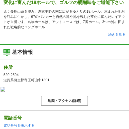
変化に富んだ18ホールで、ゴルフの醍醐味をご堪能下さい
遠く鈴鹿山系を望み、湖東平野の南に広がるゆとりの18ホール。恵まれた地形
を巧みに生かし、67のバンカーと自然の滝や池を残した変化に富んだレイアウ
トが自慢です。名物ホールは、アウトコースでは、7番ホール。3つの池に囲ま
れた戦略的なロングホール
続きを見る
基本情報
住所
520-2594
滋賀県蒲生郡竜王町山中1391
地図・アクセス(詳細)
電話番号
電話番号を表示する