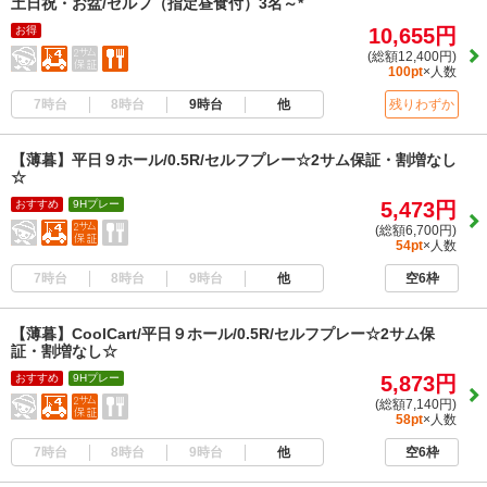
土日祝・お盆/セルフ（指定昼食付）3名～*
お得
10,655円
(総額12,400円)
100pt
×人数
7時台
8時台
9時台
他
残りわずか
【薄暮】平日９ホール/0.5R/セルフプレー☆2サム保証・割増なし
☆
おすすめ
9Hプレー
5,473円
(総額6,700円)
54pt
×人数
7時台
8時台
9時台
他
空6枠
【薄暮】CoolCart/平日９ホール/0.5R/セルフプレー☆2サム保
証・割増なし☆
おすすめ
9Hプレー
5,873円
(総額7,140円)
58pt
×人数
7時台
8時台
9時台
他
空6枠