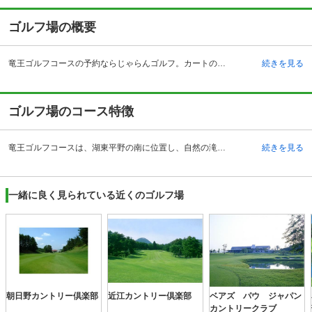
ゴルフ場の概要
竜王ゴルフコースの予約ならじゃらんゴルフ。カートの有無や利用税、キャンセル料、ナイター設備、駐車場などのコース情報はもちろん、口コミ、フォトギャラリーなどコースの難易度や攻略に役立つ情報充実、予約する度にポイントが貯まるのでお得にゴルフをお楽しみ頂けます。 竜王ゴルフコースは滋賀県蒲生郡竜王町にあるロケーションに恵まれたゴルフ場です。名神高速道の竜王インターチェンジから約3キロメートルと非常に近く、交通立地が良いです。湖東平野の南に位置し、地の利を活かして、自然の滝や池を残したコースが多くあるのが特徴です。地形を活かしたホールは個性的で、初心者からアスリートゴルファーまで楽しめるゴルフ場となっています。 クラブハウスには、レストラン・コンペルーム・ロッカールーム・浴場・売店と、ゴルフプレーを楽しむ上で必要な設備を兼ね備えています。竜王ゴルフコースの近くには温泉もあり、ゴルフ場利用者からもあまり知られていない秘湯ですが、体を癒すにはおすすめのポイントです。
続きを見る
ゴルフ場のコース特徴
竜王ゴルフコースは、湖東平野の南に位置し、自然の滝や池などを取り入れたコースレイアウトが特徴的です。バンカーが全部で67あり、自然の地形を活かしたレイアウトが珍しいコース作りを引き立てています。全18ホールでコースはフラット、西部建設が設計を手がけています。戦略的なゴルフ展開が可能で、コースのコンディションもロケーションも良いです。名物となっているのが16番ホールで、日本でも珍しい自然の滝があるホールです。全体的にコース攻略の鍵となるのが、多く位置する池やバンカーをどのように攻略するかが醍醐味となっています。フェアウェイが広く、トリッキーな作りは少ないため、初心者も楽しめるコースが豊富にあります。
続きを見る
一緒に良く見られている近くのゴルフ場
朝日野カントリー倶楽部
近江カントリー倶楽部
ベアズ パウ ジャパン
カントリークラブ