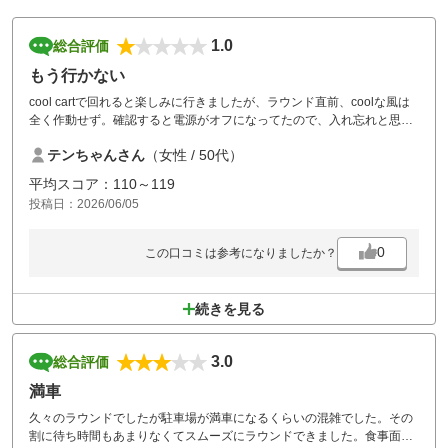
1.0
総合評価
もう行かない
cool cartで回れると楽しみに行きましたが、ラウンド直前、coolな風は
全く作動せず。確認すると電源がオフになってたので、入れ忘れと思い
連絡すると、スタートホールのティーグランドで、スタッフの男性がや
テンちゃんさん
（女性 / 50代）
ってきて「使うなら、ちゃんとフロントで言ってくれなー。1人660円い
るから」と上から言われたので「cool cartで申込みしてるのに」と返答
平均スコア：110～119
し、とても不快なスタートでした。ハーフ終了後、さっきの男性にフロ
投稿日：2026/06/05
ントへ行くよう指示され、フロントスタッフも無愛想で「どこを調べて
もそんな申込み無いので、1人660円かかります。よろしいですか」と承
諾得るだけの話し方。お金の事より、態度の悪さで更に不快な気分に。
0
この口コミは参考になりましたか？
当日は中国人のコンペがあるようで、狭いフロントの前でプレイしない
奥様や子供でごった返してゴルフ場のクラブハウスとは思えない大盛況
で。
続きを見る
3.0
総合評価
満車
久々のラウンドでしたが駐車場が満車になるくらいの混雑でした。その
割に待ち時間もあまりなくてスムーズにラウンドできました。食事面で