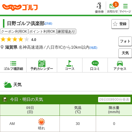
1
日野ゴルフ倶楽部
登録
(詳細)
クーポン利用OK
ポイント利用OK
練習場あり
4.0
フォト
滋賀県
名神高速道路 ⁄ 八日市ICから10km以内
(地図)
天気
ゴルフ場詳細
予約カレンダー
コース
口コミ
アクセス
天気
今日・明日の天気
09日00時00分発表
09日
気温
降水量
(日)
(℃)
(mm/h)
AM
30
0
晴れ