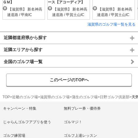
ＧＭ】
ース【アコーディア】
【滋賀県】 新名神高
【滋賀県】 新名神高
【滋賀県】 新名神高
速道路 / 甲南IC
速道路 / 甲賀土山IC
速道路 / 甲賀土山IC
滋賀県のゴルフ場一覧を見る
近隣都道府県から探す
近隣エリアから探す
全国のゴルフ場一覧
このページのTOPへ
TOP
近畿のゴルフ場
滋賀県のゴルフ場
蒲生のゴルフ場
日野ゴルフ倶楽部
天
キャンペーン・特集
無料プレー券・優待券
じゃらんゴルフアプリを使う
ゴルマジ！
ゴルフ練習場
ゴルフ上達レッスン