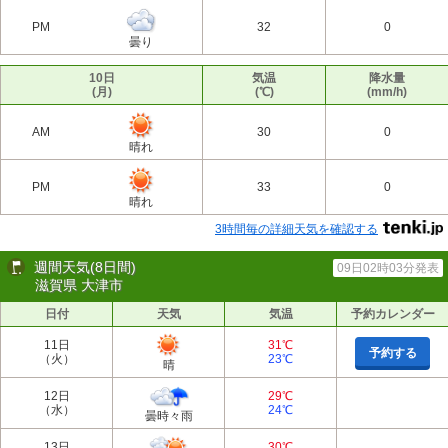
PM
32
0
曇り
10日
気温
降水量
(月)
(℃)
(mm/h)
AM
30
0
晴れ
PM
33
0
晴れ
3時間毎の詳細天気を確認する
週間天気(8日間)
09日02時03分発表
滋賀県 大津市
日付
天気
気温
予約カレンダー
11日
31℃
予約する
（火）
23℃
晴
12日
29℃
（水）
24℃
曇時々雨
13日
30℃