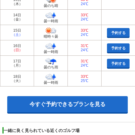
（木）
24℃
曇のち晴
14日
33℃
（金）
24℃
曇一時雨
15日
33℃
予約する
（土）
24℃
晴時々曇
16日
31℃
予約する
（日）
24℃
曇一時雨
17日
31℃
予約する
（月）
24℃
曇のち雨
18日
33℃
（火）
25℃
曇一時雨
今すぐ予約できるプランを見る
一緒に良く見られている近くのゴルフ場