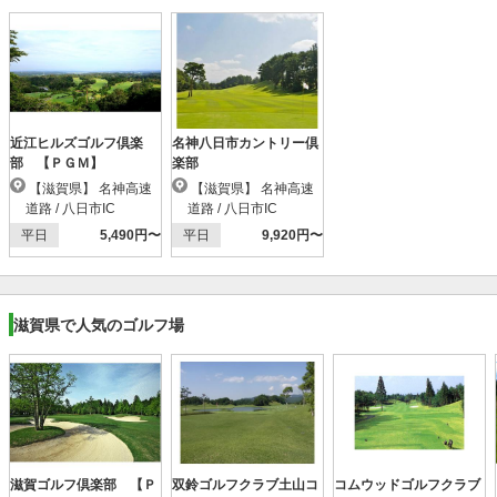
近江ヒルズゴルフ倶楽
名神八日市カントリー倶
部 【ＰＧＭ】
楽部
【滋賀県】 名神高速
【滋賀県】 名神高速
道路 / 八日市IC
道路 / 八日市IC
平日
5,490円〜
平日
9,920円〜
滋賀県で人気のゴルフ場
滋賀ゴルフ倶楽部 【Ｐ
双鈴ゴルフクラブ土山コ
コムウッドゴルフクラブ