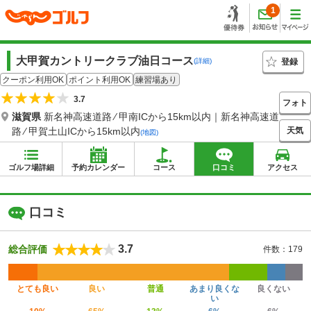
1
大甲賀カントリークラブ油日コース
登録
(詳細)
クーポン利用OK
ポイント利用OK
練習場あり
3.7
フォト
滋賀県
新名神高速道路 ⁄ 甲南ICから15km以内｜新名神高速道
天気
路 ⁄ 甲賀土山ICから15km以内
(地図)
ゴルフ場詳細
予約カレンダー
コース
口コミ
アクセス
口コミ
3.7
総合評価
件数：179
とても良い
良い
普通
あまり良くな
良くない
い