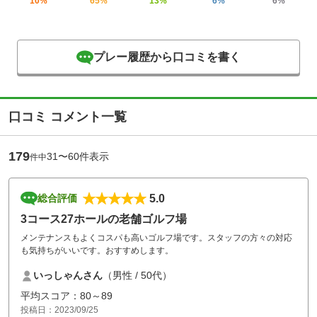
10%
65%
13%
6%
6%
プレー履歴から口コミを書く
口コミ コメント一覧
179
31〜60件表示
件中
5.0
総合評価
3コース27ホールの老舗ゴルフ場
メンテナンスもよくコスパも高いゴルフ場です。スタッフの方々の対応
も気持ちがいいです。おすすめします。
いっしゃんさん
（男性 / 50代）
平均スコア：80～89
投稿日：2023/09/25