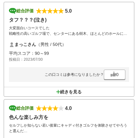
5.0
総合評価
タフ？？？(泣き)
大変面白いコースでした
戦略性の高いゴルフ場で、センターにある樹木、ほとんどのホールにあ
るガードバンカー！
まっこさん
（男性 / 50代）
バンカーには、相当やられたました。
必ずリベンジしたくなる難しいコースでした。
平均スコア：90～99
やりがいあるタフなこーす。
投稿日：2023/07/30
0
この口コミは参考になりましたか？
続きを見る
4.0
総合評価
色んな楽しみ方を
セルフしか知らない若い後輩にキャディ付きゴルフを体験させてやろう
と選んだ
キャディ付きでの料金はここが一番リーズナブルではないかと思う