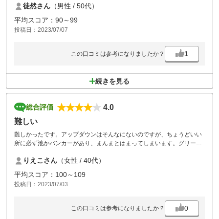
徒然さん
（男性 / 50代）
そのキャディさんも応援らしいけど、私がクラブを間違えても走ってく
れたり、バンカー均しますよと言ってくれたり、当たり前かも知れない
平均スコア：90～99
けど、最近のキャディさんとしてはよく働いてくれて、後輩も良い体験
投稿日：2023/07/07
が出来たと喜んでいた
コースは微妙に曲がっていたり、樹木が効いていたり、必ずあるバンカ
ー、傾斜のグリーンと難しい要素がいっぱい
1
この口コミは参考になりましたか？
久しぶりだったけれどそんなコースで90台が出て、自分もちょっとは上
手くなったのかなと
追加料金不要のレストランメニューも多い
続きを見る
風呂にはサウナも営業中
フロントの若いお姉さんも笑顔いっぱい
茶店が自販機に変わったのは残念だけど、これからの油日に期待！
4.0
総合評価
難しい
難しかったです。アップダウンはそんなにないのですが、ちょうどいい
所に必ず池かバンカーがあり、まんまとはまってしまいます。グリーン
も難しく、叩いてしまいました。周りは中級～上級者が多く、初心者は
りえこさん
（女性 / 40代）
居なかったのでは？初心者は絶対連れて行ってはいけないコースだと感
じました。食堂だけなぜかスタッフ感じ悪いです。
平均スコア：100～109
投稿日：2023/07/03
0
この口コミは参考になりましたか？