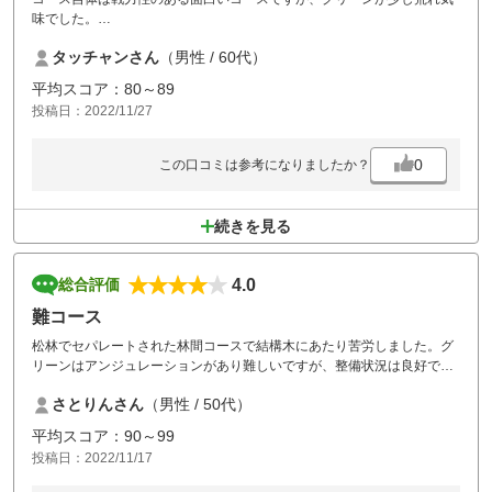
味でした。
前のイメージはメンテが素晴らしかったので、余計にそう感じました。
タッチャンさん
（男性 / 60代）
なによりも感激したのは、カート置き場で常備薬を無くしたのですが、
それを見つけたスタッフの方がホール途中までわざわざ届けてくれたこ
平均スコア：80～89
とです、感謝申し上げます。。
投稿日：2022/11/27
0
この口コミは参考になりましたか？
続きを見る
4.0
総合評価
難コース
松林でセパレートされた林間コースで結構木にあたり苦労しました。グ
リーンはアンジュレーションがあり難しいですが、整備状況は良好でし
た。お昼に食べたカレーうどんが美味しかったです。立派な作りの売店
さとりんさん
（男性 / 50代）
がありましたが自販機のみで残念でした。平日の割に人が多かったで
す。
平均スコア：90～99
投稿日：2022/11/17