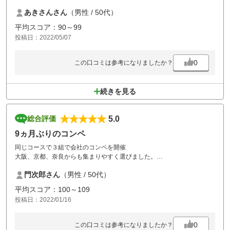
また、フェアウェイも手入れできており、グリーンも以外にそこそこ早
あきさんさん
（男性 / 50代）
く久々に面白かったです。
今回は、安価プランでしたが、通常はそれなりに高いので、もう少しリ
平均スコア：90～99
ーズナブルだったら、定期的に遠方ですがからのですが笑でも、また皆
投稿日：2022/05/07
んなリベンジしたいとのことでしたので是非来たいです。
0
この口コミは参考になりましたか？
続きを見る
5.0
総合評価
9ヵ月ぶりのコンペ
同じコースで３組で会社のコンペを開催
大阪、京都、奈良からも集まりやすく選びました。
年末でしたが天気も良く皆でワイワイ楽しめました。
門次郎さん
（男性 / 50代）
グリーンが難しく全体的に5打位多くたたいてました！
私は優勝出来ませんでしたがベスグロ取れたので満足？？
平均スコア：100～109
又春頃コンペを開催したいです。
投稿日：2022/01/16
0
この口コミは参考になりましたか？