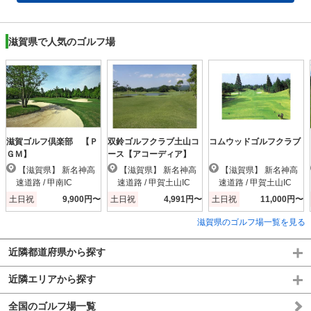
滋賀県で人気のゴルフ場
滋賀ゴルフ倶楽部 【Ｐ
双鈴ゴルフクラブ土山コ
コムウッドゴルフクラブ
ＧＭ】
ース【アコーディア】
【滋賀県】 新名神高
【滋賀県】 新名神高
【滋賀県】 新名神高
速道路 / 甲南IC
速道路 / 甲賀土山IC
速道路 / 甲賀土山IC
土日祝
9,900円〜
土日祝
4,991円〜
土日祝
11,000円〜
滋賀県のゴルフ場一覧を見る
近隣都道府県から探す
近隣エリアから探す
全国のゴルフ場一覧