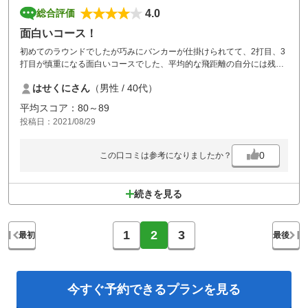
4.0
総合評価
面白いコース！
初めてのラウンドでしたが巧みにバンカーが仕掛けられてて、2打目、3
打目が慎重になる面白いコースでした、平均的な飛距離の自分には残り
が150-160yardになる事が多くて、それも面白かったです。またチャレ
はせくにさん
（男性 / 40代）
ンジしたいコースでした。
平均スコア：80～89
投稿日：2021/08/29
0
この口コミは参考になりましたか？
続きを見る
1
2
3
最初
最後
今すぐ予約できる
プランを見る