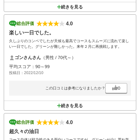
続きを見る
4.0
総合評価
楽しい一日でした。
久しぶりのコンペでしたが天候も最高でコースもスムーズに流れて楽し
い一日でした。グリーンが難しかった。来年２月に再挑戦します。
ゴンさんさん
（男性 / 70代～）
平均スコア：90～99
投稿日：2022/12/10
0
この口コミは参考になりましたか？
続きを見る
4.0
総合評価
超久々の油日
コース自体は戦力性のある面白いコースですが、グリーンが少し荒れ気