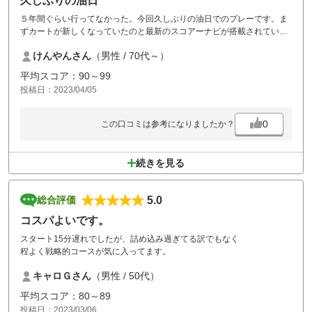
久しぶりの油日
５年間ぐらい行ってなかった。今回久しぶりの油日でのプレーです。ま
ずカートが新しくなっていたのと最新のスコアーナビが搭載されてい
た。コースは林が深く趣のあるゴルフ場です。コースメンテナンスは良
けんやんさん
（男性 / 70代～）
くグリーンも早く面白い。また機会があれば行きたいゴルフ場です。
平均スコア：90～99
投稿日：2023/04/05
0
この口コミは参考になりましたか？
続きを見る
5.0
総合評価
コスパよいです。
スタート15分遅れでしたが、詰め込み過ぎてる訳でもなく
程よく戦略的コースが気に入ってます。
キャロＧさん
（男性 / 50代）
平均スコア：80～89
投稿日：2023/03/06