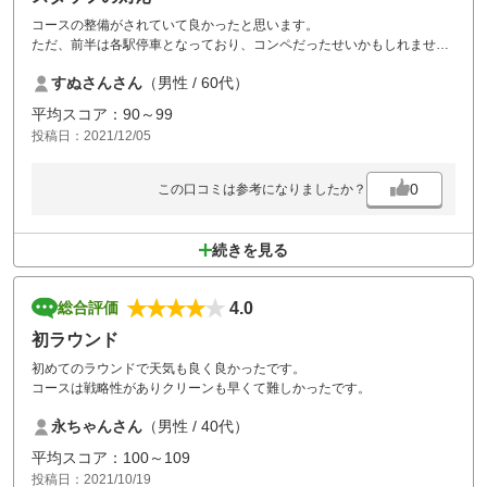
コースの整備がされていて良かったと思います。
ただ、前半は各駅停車となっており、コンペだったせいかもしれません
が、ちょっと詰め込みすぎかなと思います。
すぬさんさん
（男性 / 60代）
スタッフの女性は皆さん親切でしたが、あるスタッフの対応が威圧的で
平均スコア：90～99
怖かったです。
投稿日：2021/12/05
ハーフコンペのことを聞いたとき、すごく怒ったように説明をされまし
た。最後にこちらから怒ってるんですかと聞き返す位でした。もう二度
と行かないと思います。
0
この口コミは参考になりましたか？
続きを見る
4.0
総合評価
初ラウンド
初めてのラウンドで天気も良く良かったです。
コースは戦略性がありクリーンも早くて難しかったです。
永ちゃんさん
（男性 / 40代）
平均スコア：100～109
投稿日：2021/10/19