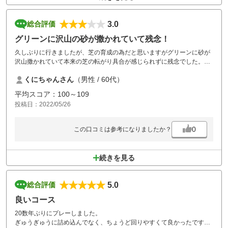
3.0
総合評価
グリーンに沢山の砂が撒かれていて残念！
久しぶりに行きましたが、芝の育成の為だと思いますがグリーンに砂が
沢山撒かれていて本来の芝の転がり具合が感じられずに残念でした。
5月シーズン真っ盛りなのに期待外れでした！
くにちゃんさん
（男性 / 60代）
その為か空いていて昼休憩も50分ほどでスムーズに回れたのは良かった
かな。
平均スコア：100～109
投稿日：2022/05/26
0
この口コミは参考になりましたか？
続きを見る
5.0
総合評価
良いコース
20数年ぶりにプレーしました。
ぎゅうぎゅうに詰め込んでなく、ちょうど回りやすくて良かったです。