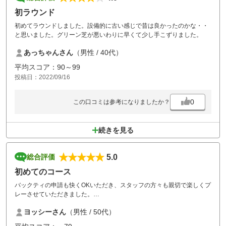
初ラウンド
初めてラウンドしました。設備的に古い感じで昔は良かったのかな・・
と思いました。グリーン芝が悪いわりに早くて少し手こずりました。
あっちゃんさん
（男性 / 40代）
平均スコア：90～99
投稿日：2022/09/16
0
この口コミは参考になりましたか？
続きを見る
5.0
総合評価
初めてのコース
バックティの申請も快くOKいただき、スタッフの方々も親切で楽しくプ
レーさせていただきました。
ティショットは気持ちよく打たせてもらえますが、セカンドショットか
ヨッシーさん
（男性 / 50代）
らカップインまで気が抜けず、いじめられながらの１日でした。
最近の猛暑や記録的豪雨にもかかわらず、芝＆砂の管理は素晴らしかっ