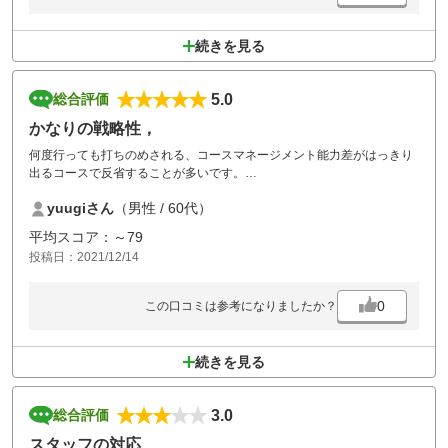
続きを見る
5.0
総合評価
かなりの戦略性，
何度行っても打ちのめされる、コースマネージメント能力差がはっきり
出るコースで反省することが多いです。
また挑戦します。
yuugiさん
（男性 / 60代）
平均スコア：～79
投稿日：2021/12/14
0
この口コミは参考になりましたか？
続きを見る
3.0
総合評価
スタッフの対応