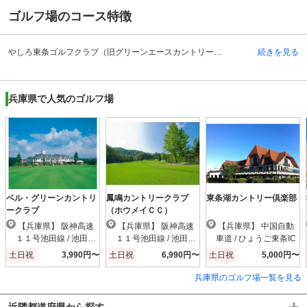
ゴルフ場のコース特徴
やしろ東条ゴルフクラブ（旧グリーンエースカントリークラブ）は、大橋剛吉氏の設計で、昭和53年に開場した歴史のあるゴルフ場です。このゴルフ場の18ホールは、全体的に距離は短いですが、グリーンとフェアウェイに変化がある点が、様々なゴルファーから支持されているポイントになっています。OUTコースは、フェアウェイが広々とし、INコースは松林で囲まれており、池や谷がとても多いのが特徴です。全体的にバンカーがとてもたくさんあるので、最後まで気の抜けないプレーが必要とされます。初心者から上級者まで飽きのこない内容となっているので、テクニックを磨くだけでなくゴルフの醍醐味や楽しさを味わう為にもよいゴルフ場です。
続きを見る
兵庫県で人気のゴルフ場
ベル・グリーンカントリ
鳳鳴カントリークラブ
東条湖カントリー倶楽部
ークラブ
（ホウメイＣＣ）
【兵庫県】 阪神高速
【兵庫県】 阪神高速
【兵庫県】 中国自動
１１号池田線 / 池田木
１１号池田線 / 池田木
車道 / ひょうご東条IC
部IC
部IC
土日祝
3,990円〜
土日祝
6,990円〜
土日祝
5,000円〜
兵庫県のゴルフ場一覧を見る
近隣都道府県から探す