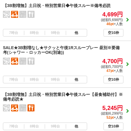
【3B割増無】土日祝・特別営業日◆午後スルー※備考必読
4,699円
(総額5,698円)
46pt
×人数
7時台
8時台
9時台
他
空10枠
SALE★3B割増なし★サクッと午後1Rスループレー 昼別※要備
考(シャワー・ロッカーOK(別途))
4,700円
(総額5,700円)
47pt
×人数
7時台
8時台
9時台
他
空10枠
【3B割増無】土日祝・特別営業日◆午後スルー【昼食補助付】※
備考必読★
5,245円
(総額6,299円)
52pt
×人数
7時台
8時台
9時台
他
空10枠