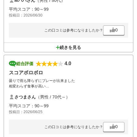
Mパパさん
（男性 / 50代）
しかし実際お昼休憩100分程ありホール毎に待ちもあり集中力切れてマ
トモなプレーできませんでした
平均スコア：90～99
コース自体はわりと綺麗でメンテナンスも出来てると思います
投稿日：2026/06/30
土日ラウンドする方は午前スルーが良いと思います
0
この口コミは参考になりましたか？
続きを見る
4.0
総合評価
スコアボロボロ
曇りで雨も降らずにプレーが出来ました
相変わらず食事が高い
改善出来ないものか？
さつまさん
（男性 / 70代～）
平均スコア：90～99
投稿日：2026/06/25
0
この口コミは参考になりましたか？