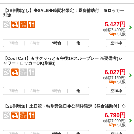
【3B割増なし】◆SALE◆時間枠限定：昼食補助付 ※ロッカー
別途
5,427円
(総額6,499円)
54pt
×人数
7時台
8時台
9時台
他
空11枠
【Cool Cart】★サクッっと★午後1Rスループレー ※要備考(シ
ャワー・ロッカーOK(別途))
6,027円
(総額7,159円)
60pt
×人数
7時台
8時台
9時台
他
空10枠
【2B割増無】土日祝・特別営業日◆公開枠限定【昼食補助付】◇
6,790円
(総額7,999円)
67pt
×人数
7時台
8時台
9時台
他