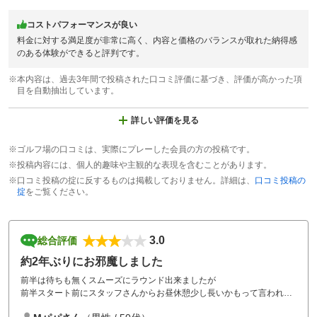
コストパフォーマンスが良い
料金に対する満足度が非常に高く、内容と価格のバランスが取れた納得感
のある体験ができると評判です。
※本内容は、過去3年間で投稿された口コミ評価に基づき、評価が高かった項
目を自動抽出しています。
詳しい評価を見る
※ゴルフ場の口コミは、実際にプレーした会員の方の投稿です。
※投稿内容には、個人的趣味や主観的な表現を含むことがあります。
※口コミ投稿の掟に反するものは掲載しておりません。詳細は、
口コミ投稿の
掟
をご覧ください。
3.0
総合評価
約2年ぶりにお邪魔しました
前半は待ちも無くスムーズにラウンド出来ましたが
前半スタート前にスタッフさんからお昼休憩少し長いかもって言われて
て、ある程度は覚悟してました