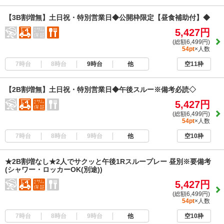
【3B割増無】土日祝・特別営業日◆公開枠限定【昼食補助付】◆
5,427円
(総額6,499円)
54pt
×人数
7時台
8時台
9時台
他
空11枠
【2B割増無】土日祝・特別営業日◆午後スルー※備考必読◇
5,427円
(総額6,499円)
54pt
×人数
7時台
8時台
9時台
他
空10枠
★2B割増なし★2人でサクッと午後1Rスループレー 昼別※要備考
(シャワー・ロッカーOK(別途))
5,427円
(総額6,499円)
54pt
×人数
7時台
8時台
9時台
他
空10枠