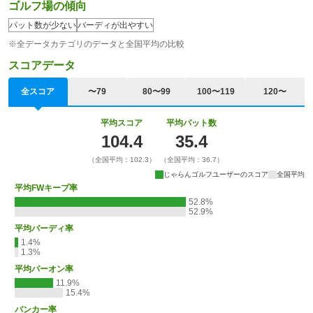
ゴルフ場の傾向
パット数が少ない
バーディが出やすい
※全データカテゴリのデータと全国平均の比較
スコアデータ
全スコア
〜79
80〜99
100〜119
120〜
平均スコア
平均パット数
104.4
35.4
（全国平均：102.3）
（全国平均：36.7）
じゃらんゴルフユーザーのスコア
全国平均
平均FWキープ率
52.8%
52.9%
平均バーディ率
1.4%
1.3%
平均パーオン率
11.9%
15.4%
バンカー率