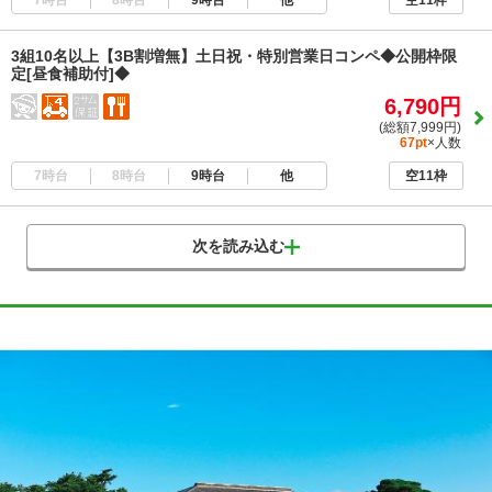
空11枠
3組10名以上【3B割増無】土日祝・特別営業日コンペ◆公開枠限
定[昼食補助付]◆
6,790円
(総額7,999円)
67pt
×人数
7時台
8時台
9時台
他
空11枠
次を読み込む