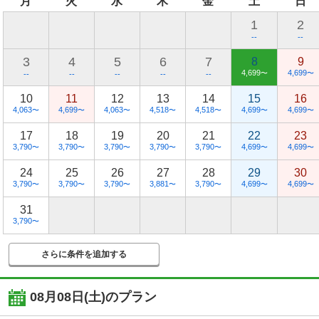
月
火
水
木
金
土
日
1
2
--
--
3
4
5
6
7
8
9
4,699
4,699
〜
〜
--
--
--
--
--
10
11
12
13
14
15
16
4,063
4,699
4,063
4,518
4,518
4,699
4,699
〜
〜
〜
〜
〜
〜
〜
17
18
19
20
21
22
23
3,790
3,790
3,790
3,790
3,790
4,699
4,699
〜
〜
〜
〜
〜
〜
〜
24
25
26
27
28
29
30
3,790
3,790
3,790
3,881
3,790
4,699
4,699
〜
〜
〜
〜
〜
〜
〜
31
3,790
〜
さらに条件を追加する
08月08日(土)
のプラン