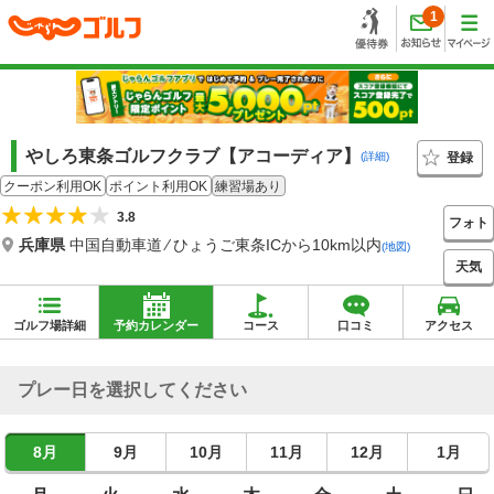
1
やしろ東条ゴルフクラブ【アコーディア】
登録
(詳細)
クーポン利用OK
ポイント利用OK
練習場あり
3.8
フォト
兵庫県
中国自動車道 ⁄ ひょうご東条ICから10km以内
(地図)
天気
ゴルフ場詳細
予約カレンダー
コース
口コミ
アクセス
プレー日を選択してください
8月
9月
10月
11月
12月
1月