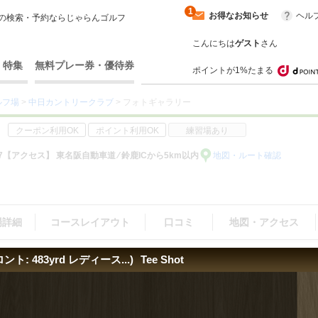
1
お得なお知らせ
ヘル
の検索・予約ならじゃらんゴルフ
こんにちは
ゲスト
さん
・特集
無料プレー券・優待券
ポイントが1%たまる
ルフ場
>
中日カントリークラブ
> フォトギャラリー
クーポン利用OK
ポイント利用OK
練習場あり
7
【アクセス】 東名阪自動車道 ⁄ 鈴鹿ICから5km以内
地図・ルート確認
場詳細
コースレイアウト
口コミ
地図・アクセス
ロント: 483yrd レディース...)
Tee Shot