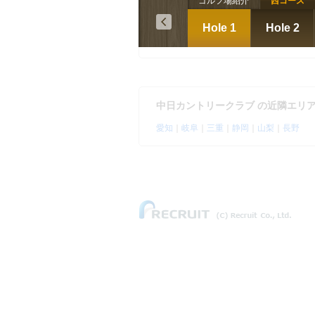
ゴルフ場紹介
西コース
ローモンドカントリー
鈴鹿の森ゴルフ
Hole 1
Hole 2
倶楽部(三重県)
【アコーディア】
県)
中日カントリークラブ の近隣エリ
愛知
｜
岐阜
｜
三重
｜
静岡
｜
山梨
｜
長野