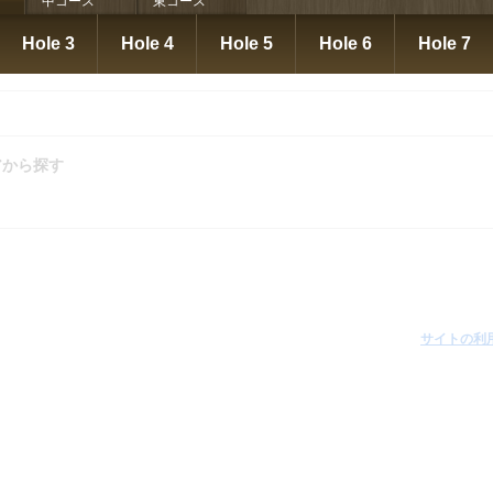
中コース
東コース
クラブ
鈴峰ゴルフ倶楽部(三重
三鈴カントリー倶楽部
亀山ゴルフクラブ
タ
Hole 3
Hole 4
Hole 5
Hole 6
Hole 7
(三重
県)
(三重県)
【ＰＧＭ】(三重県)
アから探す
サイトの利