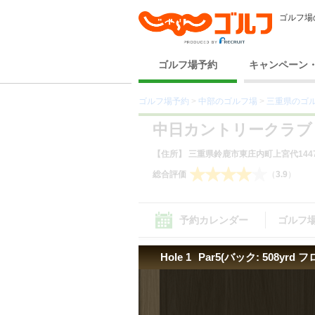
ゴルフ場
ゴルフ場予約
キャンペーン
ゴルフ場予約
>
中部のゴルフ場
>
三重県のゴ
中日カントリークラブ
【住所】 三重県鈴鹿市東庄内町上宮代144
総合評価
（
3.9
）
予約カレンダー
ゴルフ
Hole 1
Par5(バック: 508yrd フ
コース（1）
コース