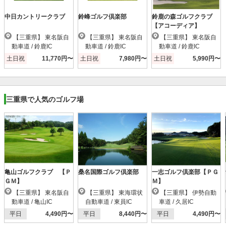
中日カントリークラブ
鈴峰ゴルフ倶楽部
鈴鹿の森ゴルフクラブ
【アコーディア】
【三重県】 東名阪自
【三重県】 東名阪自
【三重県】 東名阪自
動車道 / 鈴鹿IC
動車道 / 鈴鹿IC
動車道 / 鈴鹿IC
土日祝
11,770円〜
土日祝
7,980円〜
土日祝
5,990円〜
三重県で人気のゴルフ場
亀山ゴルフクラブ 【Ｐ
桑名国際ゴルフ倶楽部
一志ゴルフ倶楽部【ＰＧ
ＧＭ】
Ｍ】
【三重県】 東名阪自
【三重県】 東海環状
【三重県】 伊勢自動
動車道 / 亀山IC
自動車道 / 東員IC
車道 / 久居IC
平日
4,490円〜
平日
8,440円〜
平日
4,490円〜