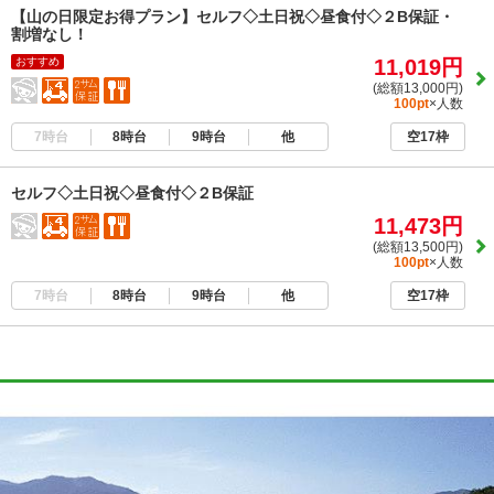
【山の日限定お得プラン】セルフ◇土日祝◇昼食付◇２B保証・
割増なし！
おすすめ
11,019円
(総額13,000円)
100pt
×人数
7時台
8時台
9時台
他
空17枠
セルフ◇土日祝◇昼食付◇２B保証
11,473円
(総額13,500円)
100pt
×人数
7時台
8時台
9時台
他
空17枠