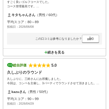
すごく良いゴルフコースでした。
コース管理最高です。
また行きたいです。
キタちゃんさん
（男性 / 60代）
平均スコア：80～89
投稿日：2026/06/08
0
この口コミは参考になりましたか？
続きを見る
5.0
総合評価
久しぶりのラウンド
久しぶりに、三鈴さんにお邪魔しました。
今回は、コンペを主催し、3パーティでラウンドさせて頂きました。
グリーン周りが難しく、ブラインドホールが多いのですが、戦略性があ
kazuさん
（男性 / 50代）
って、とても良いゴルフ場です。鈴鹿インターからも近くて便利。スタ
ッフの皆さんの対応も丁寧で良かったです。
平均スコア：90～99
一緒に回った皆さんからも、高評価でした。
投稿日：2026/04/29
またラウンドさせていただきます。