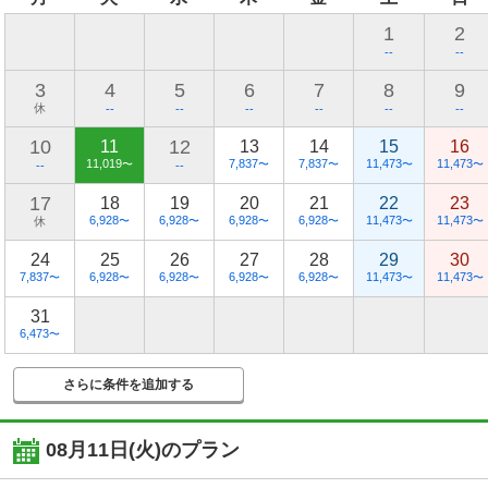
1
2
--
--
3
4
5
6
7
8
9
休
--
--
--
--
--
--
10
12
11
13
14
15
16
11,019
7,837
7,837
11,473
11,473
〜
〜
〜
〜
〜
--
--
17
18
19
20
21
22
23
6,928
6,928
6,928
6,928
11,473
11,473
休
〜
〜
〜
〜
〜
〜
24
25
26
27
28
29
30
7,837
6,928
6,928
6,928
6,928
11,473
11,473
〜
〜
〜
〜
〜
〜
〜
31
6,473
〜
さらに条件を追加する
08月11日(火)
のプラン