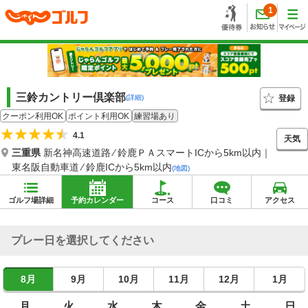
1
三鈴カントリー倶楽部
登録
(詳細)
クーポン利用OK
ポイント利用OK
練習場あり
4.1
天気
三重県
新名神高速道路 ⁄ 鈴鹿ＰＡスマートICから5km以内｜
東名阪自動車道 ⁄ 鈴鹿ICから5km以内
(地図)
ゴルフ場詳細
予約カレンダー
コース
口コミ
アクセス
プレー日を選択してください
8月
9月
10月
11月
12月
1月
月
火
水
木
金
土
日