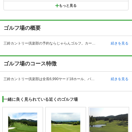
もっと見る
ゴルフ場の概要
三鈴カントリー倶楽部の予約ならじゃらんゴルフ。カートの有無や利用税、キャンセル料、ナイター設備、駐車場などのコース情報はもちろん、口コミ、フォトギャラリーなどコースの難易度や攻略に役立つ情報充実、予約する度にポイントが貯まるのでお得にゴルフをお楽しみ頂けます。 三重県鈴鹿市にある三鈴カントリー倶楽部は東名阪自動車道・鈴鹿インターチェンジからおよそ3キロメートルとアクセスが良いゴルフ場です。案内板が周辺には多く設置されていますので、初めての方でもアクセスしやすくなっています。西に鈴鹿の山並が迫り、東には遠く伊勢湾が眺望できる、鈴鹿山脈の南端・能登山の麓に広がるゴルフ場です。クラブハウスは吹き抜けになっていて、ふんだんな明かりが差し込む建物となっています。落ち着いた雰囲気のフロントでは明るくフロントレディが迎えてくれます。大理石のお風呂は天井が高く設計されており、ラウンド後はのんびりとその日1日の疲れを癒し、優雅なひと時が過ごせます。コース途中には、OUTとIN両方に茶店もあります。
続きを見る
ゴルフ場のコース特徴
三鈴カントリー倶楽部は全長6,990ヤード18ホール、パー72の丘陵コースです。松や雑木を使って、フェアウェイが完全に独立した構造になっています。OUTコースはなだらかな地形を活かして作られており、雄大なイメージのあるコースになっています。一方INのコースを見てみると、松林を使った林間テイストのホールが中心となります。松林を縫うような形で、ボールを飛ばしていく必要があります。特に15番ホールは、左ドッグレッグのコースになっていて、三鈴カントリー倶楽部の特徴的なコースとなっています。戦略性が高く、頭を使ってプレーをしないとスコアが出なくなってしまいます。このほかにも、戦略性を要求されるホールが多いのが特徴です。
続きを見る
一緒に良く見られている近くのゴルフ場