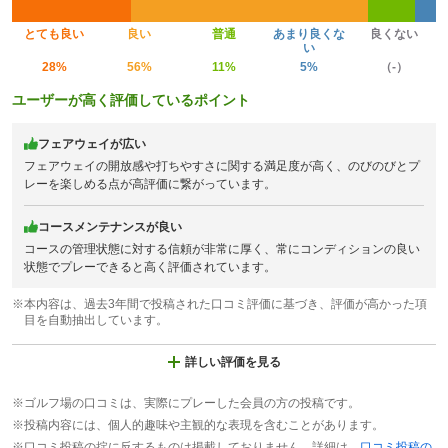
とても良い
良い
普通
あまり良くな
良くない
い
28%
56%
11%
5%
（-）
ユーザーが高く評価しているポイント
フェアウェイが広い
フェアウェイの開放感や打ちやすさに関する満足度が高く、のびのびとプ
レーを楽しめる点が高評価に繋がっています。
コースメンテナンスが良い
コースの管理状態に対する信頼が非常に厚く、常にコンディションの良い
状態でプレーできると高く評価されています。
※本内容は、過去3年間で投稿された口コミ評価に基づき、評価が高かった項
目を自動抽出しています。
詳しい評価を見る
※ゴルフ場の口コミは、実際にプレーした会員の方の投稿です。
※投稿内容には、個人的趣味や主観的な表現を含むことがあります。
※口コミ投稿の掟に反するものは掲載しておりません。詳細は、
口コミ投稿の