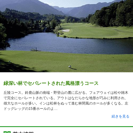
緑深い林でセパレートされた風格漂うコース
丘陵コース。鈴鹿山脈の南端・野登山の麓に広がる。フェアウェイは松や雑木
で完全にセパレートされている。アウトはなだらかな地形が巧みに利用され、
雄大なホールが多い。インは松林をぬって進む林間風のホールが多くなる。左
ドッグレッグの15番ホールのよ
続きを見る