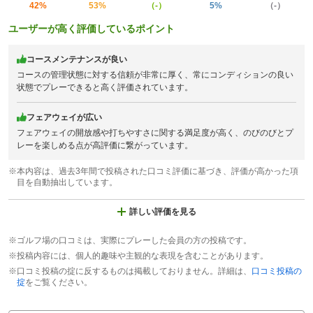
42%
53%
（-）
5%
（-）
ユーザーが高く評価しているポイント
コースメンテナンスが良い
コースの管理状態に対する信頼が非常に厚く、常にコンディションの良い
状態でプレーできると高く評価されています。
フェアウェイが広い
フェアウェイの開放感や打ちやすさに関する満足度が高く、のびのびとプ
レーを楽しめる点が高評価に繋がっています。
※本内容は、過去3年間で投稿された口コミ評価に基づき、評価が高かった項
目を自動抽出しています。
詳しい評価を見る
※ゴルフ場の口コミは、実際にプレーした会員の方の投稿です。
※投稿内容には、個人的趣味や主観的な表現を含むことがあります。
※口コミ投稿の掟に反するものは掲載しておりません。詳細は、
口コミ投稿の
掟
をご覧ください。