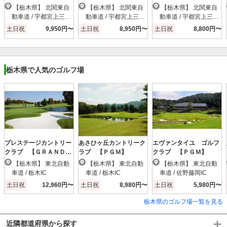
【栃木県】 北関東自
【栃木県】 北関東自
【栃木県】 北関東自
動車道 / 宇都宮上三川I
動車道 / 宇都宮上三川I
動車道 / 宇都宮上三川I
C
C
C
土日祝
9,950円〜
土日祝
8,950円〜
土日祝
8,800円〜
栃木県で人気のゴルフ場
プレステージカントリー
あさひヶ丘カントリーク
エヴァンタイユ ゴルフ
クラブ 【ＧＲＡＮＤ
ラブ 【ＰＧＭ】
クラブ 【ＰＧＭ】
ＰＧＭ】
【栃木県】 東北自動
【栃木県】 東北自動
【栃木県】 東北自動
車道 / 栃木IC
車道 / 栃木IC
車道 / 佐野藤岡IC
土日祝
12,960円〜
土日祝
8,980円〜
土日祝
5,980円〜
栃木県のゴルフ場一覧を見る
近隣都道府県から探す