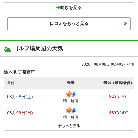
続きを見る
口コミをもっと見る
ゴルフ場周辺の天気
2026年08月08日 00時03分発表
栃木県 宇都宮市
日付
天気
気温（最高/最低）
08月08日(土)
34℃
/
25℃
晴一時雨
08月09日(日)
33℃
/
24℃
晴一時雨
もっと見る