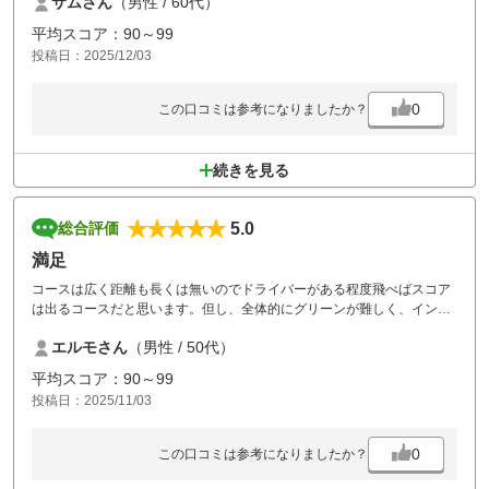
サムさん
（男性 / 60代）
バンカーとグリーンが難しかったです
バンカーは場所によって硬さが違い、グリーンは段差やアンジュレーシ
平均スコア：90～99
ョンがありラインが分かりにくかったです。(良いところにバンカーが)
投稿日：2025/12/03
池がらみが多かったけどあまり気にせずプレーできました
スコアはイマイチでしたがこれはこれで楽しくプレー出来ました(みんな
言ってました)
0
この口コミは参考になりましたか？
もちろん食事も美味しかったです(チキン南蛮を食べました)
また行きたいゴルフ場を見つけたと思います
続きを見る
5.0
総合評価
満足
コースは広く距離も長くは無いのでドライバーがある程度飛べばスコア
は出るコースだと思います。但し、全体的にグリーンが難しく、インコ
ースは池が絡んでいるところが多いので、その２点を注意すべきかと思
エルモさん
（男性 / 50代）
います。
全体的に満足でしたが、食事がプラス無しのメニューがカレーとうどん
平均スコア：90～99
しか無かったのが残念でした。
投稿日：2025/11/03
0
この口コミは参考になりましたか？