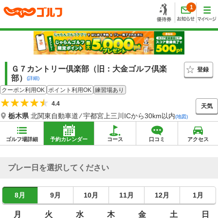
1
Ｇ７カントリー倶楽部（旧：大金ゴルフ倶楽
登録
部）
(詳細)
クーポン利用OK
ポイント利用OK
練習場あり
4.4
天気
栃木県
北関東自動車道 ⁄ 宇都宮上三川ICから30km以内
(地図)
ゴルフ場詳細
予約カレンダー
コース
口コミ
アクセス
プレー日を選択してください
8月
9月
10月
11月
12月
1月
月
火
水
木
金
土
日