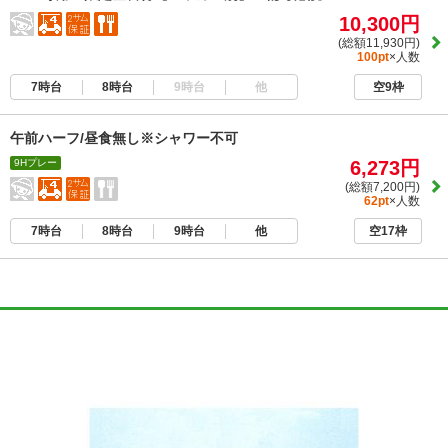
10,300円
(総額11,930円)
100pt
×人数
7時台
8時台
9時台
他
空9枠
午前ハーフ/昼食無し※シャワー不可
9Hプレー
6,273円
(総額7,200円)
62pt
×人数
7時台
8時台
9時台
他
空17枠