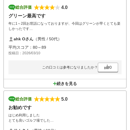
4.0
総合評価
グリーン最高です
年に1～2回お世話になっておりますが、今回はグリーンが早くとても楽
しかったです
コースメンテナンスも、いつも手入れされており安心してプレーさせて
ahk Oさん
（男性 / 50代）
頂いております
平均スコア：80～89
投稿日：2026/03/10
0
この口コミは参考になりましたか？
続きを見る
5.0
総合評価
お勧めです
はじめ利用しました
とても良いゴルフ場でした
フェアウェイも広くティーグランドもふかふかで！