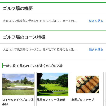
ゴルフ場の概要
大金ゴルフ倶楽部の予約ならじゃらんゴルフ。カートの有無や利用税、キャンセル料、ナイター設備、駐車場などのコース情報はもちろん、口コミ、フォトギャラリーなどコースの難易度や攻略に役立つ情報充実、予約する度にポイントが貯まるのでお得にゴルフをお楽しみ頂けます。 大金ゴルフ倶楽部は、北関東自動車道の宇都宮上三川30キロメートル以内の栃木県那須烏山市森田にある名門ゴルフ場です。 青木功プロが監修のもと設計されたゴルフ場で、高低差がほとんどないフラットな丘陵コースのため、コース全体が見渡せるようなアメリカンスタイルで、景観がとてもすばらしいです。 以前に日本女子プロ選手権が開催された実績もあるため、名実ともにとても評判のよいゴルフ場です。 高級なホテルを思わせるクラブハウスはモダンな造りで、夕暮れの池のほとりからみるクラブハウスは非常に趣があります。 その他の付帯施設は、250ヤード・15打席の練習場、コンペルーム、アプローチやバンカーの練習場もあり、充実した施設内容となっています。
続きを見る
ゴルフ場のコース特徴
大金ゴルフ倶楽部のコースは、青木功プロ監修のもと設計され、プロならではのこだわりや戦略性の高さを楽しむことができます。 総面積は103万平方メートル、コースのアップダウンのほとんどないフラットな丘陵コースで、ホールの数は、18ホール、パー72です。距離は7,045ヤードです。 計算されつくして配置された、全面積の1割にもなる池や、やしの木などの南国を思わせるような木々など、リゾート感の漂ったゴルフ場を味わえます。また、四季折々の花々は、季節の移り変わりを見せてくれるので、ついプレーを忘れて見とれてしまうほどの絶景です。 グリーンの難易度は、決してやさしいものではなく、戦略性の高いテクニカルホールが随所にあります。攻略法を考え果敢に攻めていくとよいでしょう。
続きを見る
一緒に良く見られている近くのゴルフ場
ロイヤルメドウゴルフ倶
風月カントリー倶楽部
東雲ゴルフクラブ
楽部