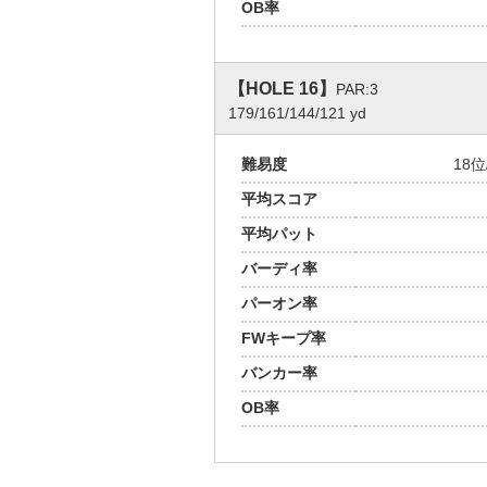
OB率
【HOLE 16】
PAR:3
179/161/144/121 yd
難易度
18位
平均スコア
平均パット
バーディ率
パーオン率
FWキープ率
バンカー率
OB率