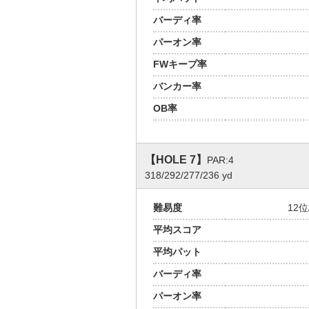
バーディ率
パーオン率
FWキープ率
バンカー率
OB率
【HOLE 7】
PAR:4
318/292/277/236 yd
難易度
12位
平均スコア
平均パット
バーディ率
パーオン率