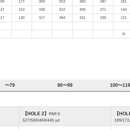
359
177
359
553
383
397
161
337
153
338
522
359
371
144
317
130
317
494
331
339
121
N
〜79
80〜99
100〜11
【HOLE 2】
【HOL
PAR:5
527/500/469/445 yd
189/172