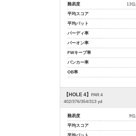
難易度
13位
平均スコア
平均パット
バーディ率
パーオン率
FWキープ率
バンカー率
OB率
【HOLE 4】
PAR:4
402/376/354/313 yd
難易度
9位
平均スコア
平均パット