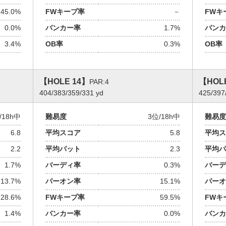
45.0%
FWキープ率
－
FWキ
0.0%
バンカー率
1.7%
バンカ
3.4%
OB率
0.3%
OB率
【HOLE 14】
【HOL
PAR:4
404/383/359/331 yd
425/397
/18h中
難易度
3位/18h中
難易度
6.8
平均スコア
5.8
平均ス
2.2
平均パット
2.3
平均パ
1.7%
バーディ率
0.3%
バーデ
13.7%
パーオン率
15.1%
パーオ
28.6%
FWキープ率
59.5%
FWキ
1.4%
バンカー率
0.0%
バンカ