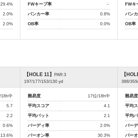
29.4%
FWキープ率
－
FWキ
2.0%
バンカー率
0.8%
バンカ
2.0%
OB率
0.0%
OB率
【HOLE 11】
【HOL
PAR:3
197/177/153/130 yd
388/359
/18h中
難易度
17位/18h中
難易度
5.7
平均スコア
4.1
平均ス
2.2
平均パット
2.1
平均パ
0.6%
バーディ率
2.0%
バーデ
13.6%
パーオン率
30.3%
パーオ