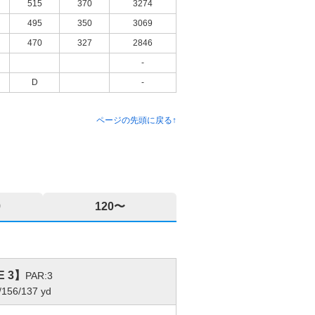
515
370
3274
495
350
3069
470
327
2846
-
D
-
ページの先頭に戻る↑
9
120〜
E 3】
PAR:3
/156/137 yd