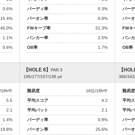
0.6%
バーディ率
0.3%
バーデ
15.4%
パーオン率
6.8%
パーオ
45.0%
FWキープ率
51.3%
FWキ
1.1%
バンカー率
2.5%
バンカ
0.6%
OB率
1.7%
OB率
【HOLE 8】
【HOL
PAR:3
195/177/157/138 yd
366/343
/18h中
難易度
16位/18h中
難易度
5.5
平均スコア
4.2
平均ス
2.1
平均パット
2.1
平均パ
1.4%
バーディ率
0.8%
バーデ
19.8%
パーオン率
25.6%
パーオ