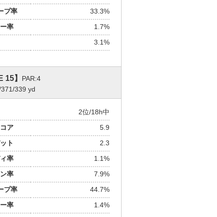
ープ率
33.3%
ー率
1.7%
3.1%
E 15】
PAR:4
/371/339 yd
2位/18h中
コア
5.9
ット
2.3
ィ率
1.1%
ン率
7.9%
ープ率
44.7%
ー率
1.4%