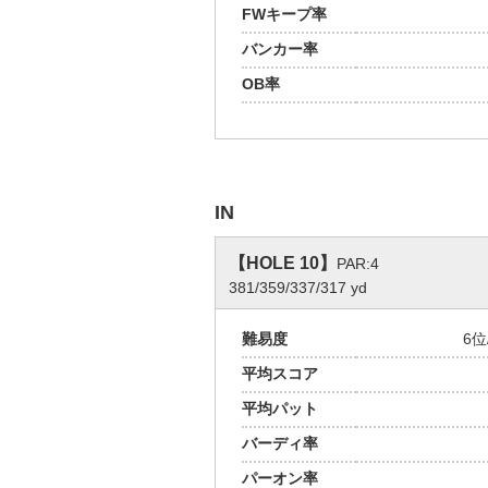
FWキープ率
バンカー率
OB率
IN
【HOLE 10】
PAR:4
381/359/337/317 yd
難易度
6位
平均スコア
平均パット
バーディ率
パーオン率