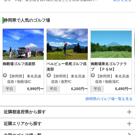
静岡県で人気のゴルフ場
御殿場ゴルフ倶楽部
ベルビュー長尾ゴルフ倶
御殿場東名ゴルフクラ
楽部
ブ 【ＰＧＭ】
【静岡県】 東名高速
【静岡県】 東名高速
【静岡県】 東名高速
道路 / 御殿場IC
道路 / 裾野IC
道路 / 御殿場IC
平日
6,990円〜
平日
6,200円〜
平日
6,490円〜
静岡県のゴルフ場一覧を見る
近隣都道府県から探す
近隣エリアから探す