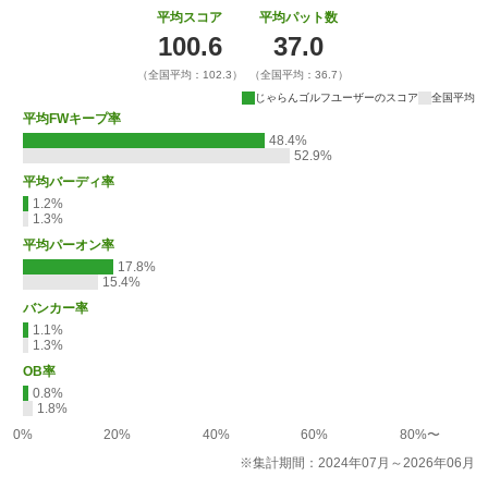
平均スコア
平均パット数
100.6
37.0
（全国平均：102.3）
（全国平均：36.7）
じゃらんゴルフユーザーのスコア
全国平均
平均FWキープ率
48.4%
52.9%
平均バーディ率
1.2%
1.3%
平均パーオン率
17.8%
15.4%
バンカー率
1.1%
1.3%
OB率
0.8%
1.8%
0%
20%
40%
60%
80%〜
※集計期間：2024年07月～2026年06月