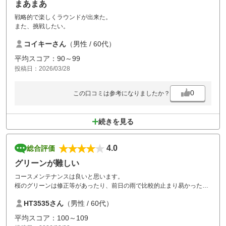
まあまあ
戦略的で楽しくラウンドが出来た。
また、挑戦したい。
コイキーさん
（男性 / 60代）
平均スコア：90～99
投稿日：2026/03/28
0
この口コミは参考になりましたか？
続きを見る
4.0
総合評価
グリーンが難しい
コースメンテナンスは良いと思います。
桜のグリーンは修正等があったり、前日の雨で比較的止まり易かった。
椿のグリーンはきれいで、午後乾いてきて、本来のトーシンさくらにな
HT3535さん
（男性 / 60代）
り難しかった。
砲台グリーンのお椀型、回りが刈り込んでありので随分流れます。
平均スコア：100～109
２組になってしまったｺﾝﾍﾟですが楽しく回れました。