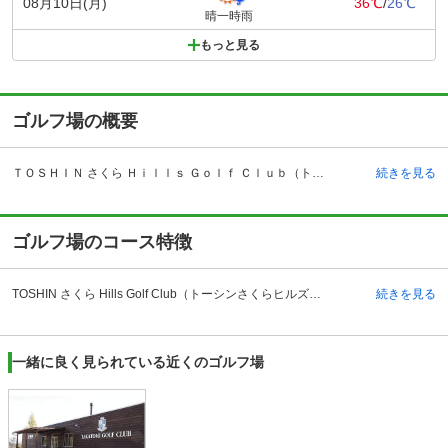
08月10日(月)
36℃
/
26℃
晴一時雨
もっと見る
ゴルフ場の概要
ＴＯＳＨＩＮ さくら Ｈｉｌｌｓ Ｇｏｌｆ Ｃｌｕｂ（トーシンさくらヒルズゴルフクラブ）の予約ならじゃらんゴルフ。カートの有無や利用税、キャンセル料、ナイター設備、駐車場などのコース情報はもちろん、口コミ、フォトギャラリーなどコースの難易度や攻略に役立つ情報充実、予約する度にポイントが貯まるのでお得にゴルフをお楽しみ頂けます。 中部地方や北陸地方からのアクセスも良いと評判のTOSHIN さくら Hills Golf Club（トーシンさくらヒルズゴルフクラブ）ですが、自動車でも容易にアクセス可能な立地条件になっています。例えば、東海北陸自動車道の美濃インターチェンジから約5キロメートル、もしくは東海環状自動車道の関広美インターチェンジからは約5分といずれも高速道路からのアクセスがよい立地のゴルフ場です。 クラブハウスには、コンペルームやレストランが完備されており、練習場は300ヤードで15打席のスペースを確保しており1974年にオープンした歴史のあるゴルフ場です。 また、車で約10分のところに武芸川温泉がありますので、プレー後は温泉で疲れを癒すこともできます。
続きを見る
ゴルフ場のコース特徴
TOSHIN さくら Hills Golf Club（トーシンさくらヒルズゴルフクラブ）のコースは中村行忠氏が設計し2コース全18ホール、パー72のコースです。総ヤードは9945ヤードです。グリーンはベントとコーライの2グリーンです。コースの地形は丘陵でなだらかなアップダウンとなり、緩やかな起伏で適度なアンジュレーションがあります。松などの樹木と池と花木がふんだんに取り入れられた、造園美に溢れた日本的なコースデザインとなっています。 桜コースは、フェアウェイが広くOBが少ないコースです。椿コースは距離があり適度にOBがあるためスコアがまとまりにくいコースです。
続きを見る
一緒に良く見られている近くのゴルフ場