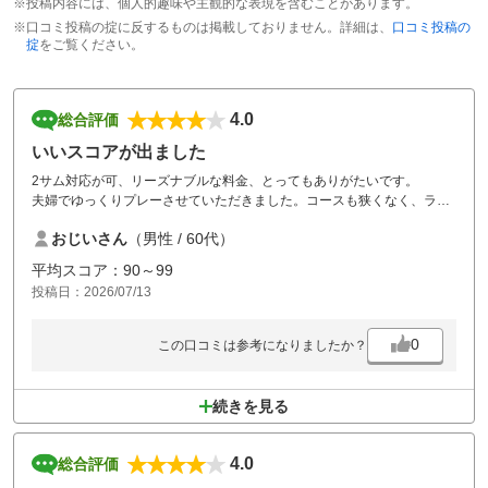
※投稿内容には、個人的趣味や主観的な表現を含むことがあります。
※口コミ投稿の掟に反するものは掲載しておりません。詳細は、
口コミ投稿の
掟
をご覧ください。
4.0
総合評価
いいスコアが出ました
2サム対応が可、リーズナブルな料金、とってもありがたいです。
夫婦でゆっくりプレーさせていただきました。コースも狭くなく、ラフ
もよく手入れされており、今シーズンのベストスコア83出回ることがで
おじいさん
（男性 / 60代）
き、嫁も初めて100を切ることができ、とっても喜んでいます。
次回も楽しみに利用させもらうつもりです。
平均スコア：90～99
投稿日：2026/07/13
0
この口コミは参考になりましたか？
続きを見る
4.0
総合評価