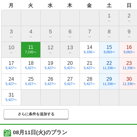
月
火
水
木
金
土
日
1
2
--
--
3
4
5
6
7
8
9
--
--
--
--
--
--
--
10
12
13
11
14
15
16
7,245
6,336
9,063
9,063
〜
〜
〜
〜
--
--
--
17
18
19
20
21
22
23
5,427
5,427
5,427
5,427
5,427
11,336
11,336
〜
〜
〜
〜
〜
〜
〜
24
25
26
27
28
29
30
5,427
5,427
5,427
5,427
5,427
11,336
11,336
〜
〜
〜
〜
〜
〜
〜
31
5,427
〜
さらに条件を追加する
08月11日(火)
のプラン