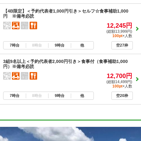
【4B限定】＜予約代表者1,000円引き＞セルフ☆食事補助1,000
円 ※備考必読
12,245円
(総額13,999円)
100pt
×人数
7時台
8時台
9時台
他
空27枠
3組9名以上＜予約代表者2,000円引き＞食事付（食事補助1,000
円）※備考必読
12,700円
(総額14,499円)
100pt
×人数
7時台
8時台
9時台
他
空20枠