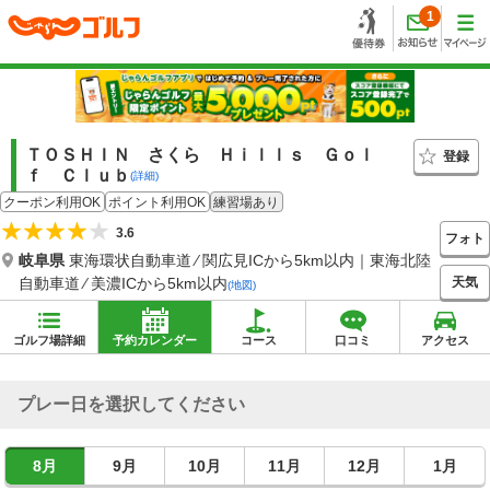
1
ＴＯＳＨＩＮ さくら Ｈｉｌｌｓ Ｇｏｌ
登録
ｆ Ｃｌｕｂ
(詳細)
クーポン利用OK
ポイント利用OK
練習場あり
3.6
フォト
岐阜県
東海環状自動車道 ⁄ 関広見ICから5km以内｜東海北陸
天気
自動車道 ⁄ 美濃ICから5km以内
(地図)
ゴルフ場詳細
予約カレンダー
コース
口コミ
アクセス
プレー日を選択してください
8月
9月
10月
11月
12月
1月