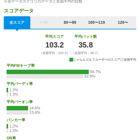
※全データカテゴリのデータと全国平均の比較
スコアデータ
全スコア
〜79
80〜99
100〜119
120〜
平均スコア
平均パット数
103.2
35.8
（全国平均：102.3）
（全国平均：36.7）
じゃらんゴルフユーザーのスコア
全国平均
平均FWキープ率
56.7%
52.9%
平均バーディ率
1.3%
1.3%
平均パーオン率
14.6%
15.4%
バンカー率
1.2%
1.3%
OB率