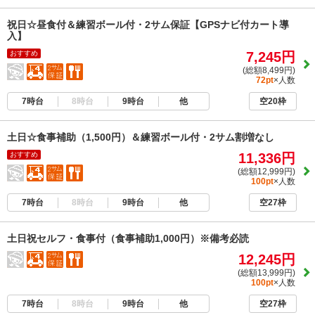
祝日☆昼食付＆練習ボール付・2サム保証【GPSナビ付カート導
入】
おすすめ
7,245円
(総額8,499円)
72pt
×人数
7時台
8時台
9時台
他
空20枠
土日☆食事補助（1,500円）＆練習ボール付・2サム割増なし
おすすめ
11,336円
(総額12,999円)
100pt
×人数
7時台
8時台
9時台
他
空27枠
土日祝セルフ・食事付（食事補助1,000円）※備考必読
12,245円
(総額13,999円)
100pt
×人数
7時台
8時台
9時台
他
空27枠