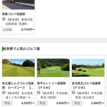
高富ゴルフ倶楽部
【岐阜県】 東海北陸
自動車道 / 美濃IC
土日祝
8,750円〜
岐阜県で人気のゴルフ場
名古屋ヒルズゴルフ倶楽
笹平カントリー倶楽部
多治見北ゴルフ倶楽部
部 ローズコース 【Ｐ
【ＰＧＭ】
【ＰＧＭ】
ＧＭ】
【岐阜県】 名古屋高
【岐阜県】 中央自動
【岐阜県】 中央自動
速１１号小牧線 / 小牧
車道 / 瑞浪IC
車道 / 多治見IC
北IC
平日
6,500円〜
平日
4,900円〜
平日
5,980円〜