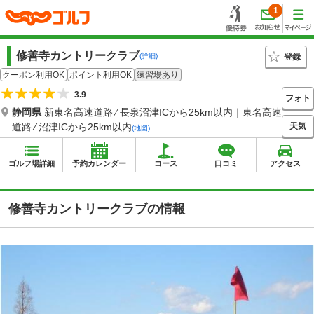
1
修善寺カントリークラブ
登録
(詳細)
クーポン利用OK
ポイント利用OK
練習場あり
3.9
フォト
静岡県
新東名高速道路 ⁄ 長泉沼津ICから25km以内｜東名高速
天気
道路 ⁄ 沼津ICから25km以内
(地図)
ゴルフ場詳細
予約カレンダー
コース
口コミ
アクセス
修善寺カントリークラブの情報