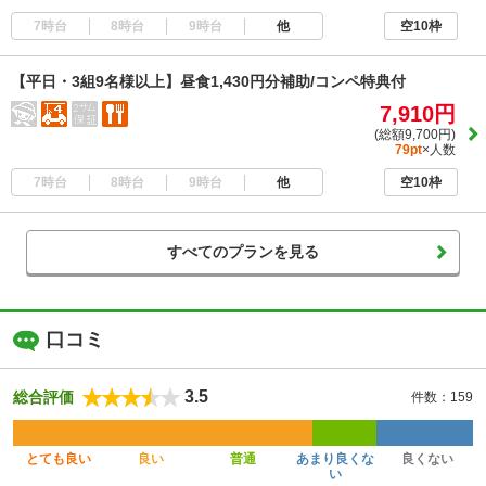
7時台
8時台
9時台
他
空10枠
【平日・3組9名様以上】昼食1,430円分補助/コンペ特典付
7,910円
(総額9,700円)
79pt
×人数
7時台
8時台
9時台
他
空10枠
すべてのプランを見る
口コミ
3.5
総合評価
件数：159
とても良い
良い
普通
あまり良くな
良くない
い