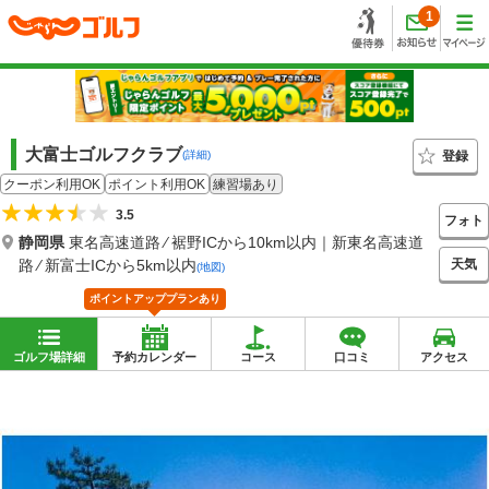
1
大富士ゴルフクラブ
登録
(詳細)
クーポン利用OK
ポイント利用OK
練習場あり
3.5
フォト
静岡県
東名高速道路 ⁄ 裾野ICから10km以内｜新東名高速道
天気
路 ⁄ 新富士ICから5km以内
(地図)
ポイントアッププランあり
ゴルフ場詳細
予約カレンダー
コース
口コミ
アクセス