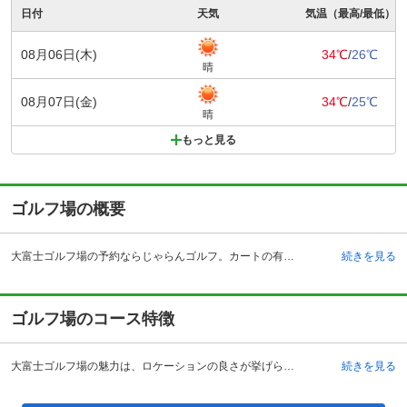
日付
天気
気温（最高/最低）
08月06日(木)
34℃
/
26℃
晴
08月07日(金)
34℃
/
25℃
晴
もっと見る
ゴルフ場の概要
大富士ゴルフ場の予約ならじゃらんゴルフ。カートの有無や利用税、キャンセル料、ナイター設備、駐車場などのコース情報はもちろん、口コミ、フォトギャラリーなどコースの難易度や攻略に役立つ情報充実、予約する度にポイントが貯まるのでお得にゴルフをお楽しみ頂けます。 大富士ゴルフ場は静岡県富士市にあるゴルフ場です。目の前に富士山を見ながらゴルフをプレーする事が出来ます。交通アクセスも良く、新東名自動車道新富士インターチェンジから約10分と立地にも恵まれています。1954年のオープン以降、静岡県内で3番目に歴史の古いゴルフ場として今でも多くのユーザーに利用されています。冬季でも雪の心配がほとんどない暖かな地域のため、冬のゴルフも快適にプレー出来ます。クラブハウス内にはレストラン・ロッカールーム・大浴場・練習場を完備しており、プレーをサポートしてくれます。ゴルフ場の近隣には有名観光地も多く、有名遊園地や宿泊施設、日帰り入浴施設等が車で10分から1時間程度の近距離に多数あります。
続きを見る
ゴルフ場のコース特徴
大富士ゴルフ場の魅力は、ロケーションの良さが挙げられます。霊峰・富士山と駿河湾を見渡せる大パノラマは格別です。高原に作られたゴルフ場で、コースの設計は丸毛信勝氏が手がけています。全18ホールは、オープン当時の手作り感を残しており、フェアウェイに残る微妙なアンジュレーションやうねりは、手作りならではです。コースにはそれぞれ名前がついていおり、4番ホールの「ナイアガラ」は名物ホールの一つに上げられるパー5のロングホールです。目の前に壁のようにアップダウンが見えますが、実際には見た目ほど高さがないので目印になる木を狙うと良いです。フェアウェイは全体的に広く、どのコースからも富士山を眺める事ができる、ロケーションの素晴らしいゴルフコースです。
続きを見る