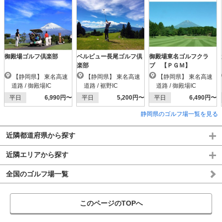
御殿場ゴルフ倶楽部
ベルビュー長尾ゴルフ倶
御殿場東名ゴルフクラ
楽部
ブ 【ＰＧＭ】
【静岡県】 東名高速
【静岡県】 東名高速
【静岡県】 東名高速
道路 / 御殿場IC
道路 / 裾野IC
道路 / 御殿場IC
平日
6,990円〜
平日
5,200円〜
平日
6,490円〜
静岡県のゴルフ場一覧を見る
近隣都道府県から探す
近隣エリアから探す
全国のゴルフ場一覧
このページのTOPへ