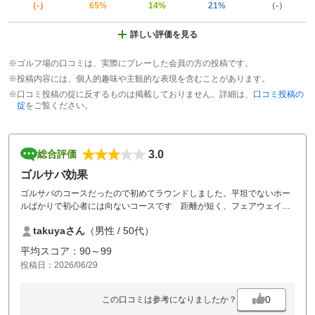
（-）
65%
14%
21%
（-）
詳しい評価を見る
※ゴルフ場の口コミは、実際にプレーした会員の方の投稿です。
※投稿内容には、個人的趣味や主観的な表現を含むことがあります。
※口コミ投稿の掟に反するものは掲載しておりません。詳細は、
口コミ投稿の
掟
をご覧ください。
3.0
総合評価
ゴルサバ効果
ゴルサバのコースだったので初めてラウンドしました。平坦でないホー
ルばかりで初心者には向ないコースです 距離が短く、フェアウェイも
狭いのでちょっと物足りなさはありました
takuyaさん
（男性 / 50代）
平均スコア：90～99
投稿日：2026/06/29
0
この口コミは参考になりましたか？