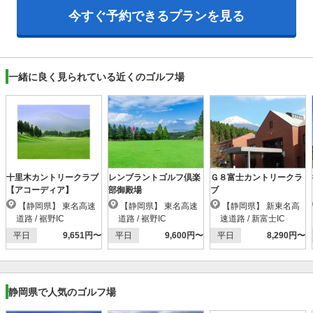
今すぐ予約できるプランを見る
一緒に良く見られている近くのゴルフ場
十里木カントリークラブ
レンブラントゴルフ倶楽
Ｇ８富士カントリークラ
【アコーディア】
部御殿場
ブ
【静岡県】 東名高速
【静岡県】 東名高速
【静岡県】 新東名高
道路 / 裾野IC
道路 / 裾野IC
速道路 / 新富士IC
平日
9,651円〜
平日
9,600円〜
平日
8,290円〜
静岡県で人気のゴルフ場