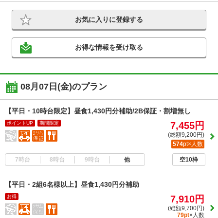
お気に入りに登録する
お得な情報を受け取る
08月07日(金)のプラン
【平日・10時台限定】昼食1,430円分補助/2B保証・割増無し
ポイントUP
期間限定
7,455円
(総額9,200円)
574
pt×人数
7時台
8時台
9時台
他
空10枠
【平日・2組6名様以上】昼食1,430円分補助
お得
7,910円
(総額9,700円)
79pt
×人数