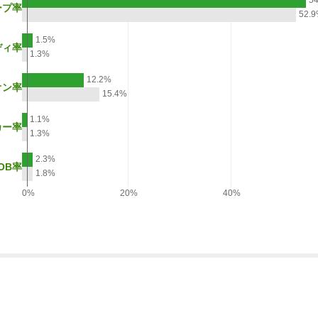
5
ープ率
52.
1.5%
ディ率
1.3%
12.2%
オン率
15.4%
1.1%
カー率
1.3%
2.3%
OB率
1.8%
0%
20%
40%