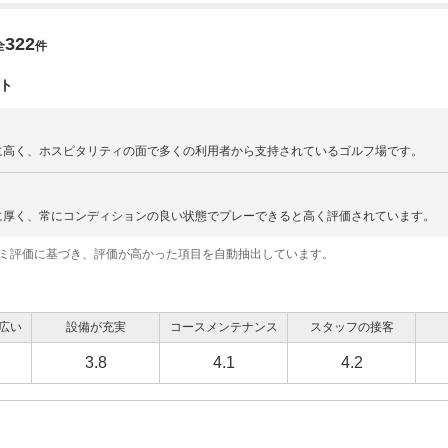
322
全
件
ト
に高く、ホスピタリティの面で多くの利用者から支持されているゴルフ場です。
に厚く、常にコンディションの良い状態でプレーできると高く評価されています。
コミ評価に基づき、評価が高かった項目を自動抽出しています。
広い
設備が充実
コースメンテナンス
スタッフの接客
3.8
4.1
4.2