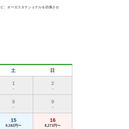
ナビ、オーガスタナショナルを彷彿させ
土
日
1
2
--
--
8
9
--
--
15
16
9,182円〜
8,273円〜