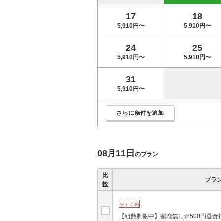
17
18
5,910円〜
5,910円〜
24
25
5,910円〜
5,910円〜
31
5,910円〜
さらに条件を追加
08月11日
のプラン
比
プラ
較
おすすめ
【組数制限中】割増無し☆500円昼食