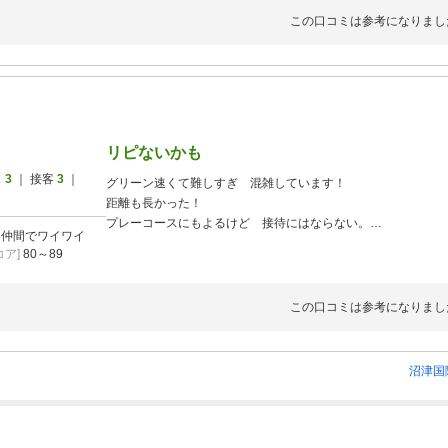
この口コミは参考になりまし
リピないかも
ス
3
｜ 接客
3
｜
グリーン速くて難しすぎ 混雑しています！
距離も長かった！
プレーコースにもよるけど 接待にはならない。
]
仲間でワイワイ
ロッカーに長椅子ないし…
ア]
80～89
この口コミは参考になりまし
沼津国