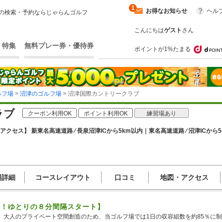
1
お得なお知らせ
ヘル
の検索・予約ならじゃらんゴルフ
こんにちは
ゲスト
さん
・特集
無料プレー券・優待券
ポイントが1%たまる
ルフ場
>
沼津のゴルフ場
> 沼津国際カントリークラブ
ラブ
クーポン利用OK
ポイント利用OK
練習場あり
アクセス】 新東名高速道路 ⁄ 長泉沼津ICから5km以内｜東名高速道路 ⁄ 沼津ICから
場詳細
コースレイアウト
口コミ
地図・アクセス
中！ゆとりの８分間隔スタート】
、大人のプライベート空間創造のため、当ゴルフ場では1日の収容組数を約85％に制