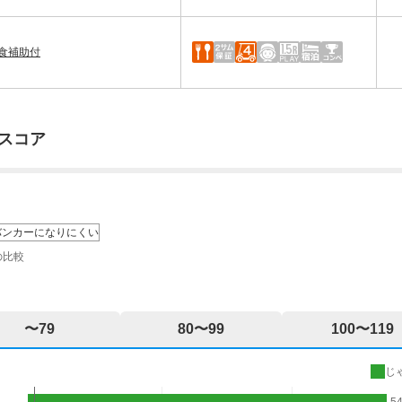
昼食補助付
スコア
バンカーになりにくい
の比較
〜79
80〜99
100〜119
じ