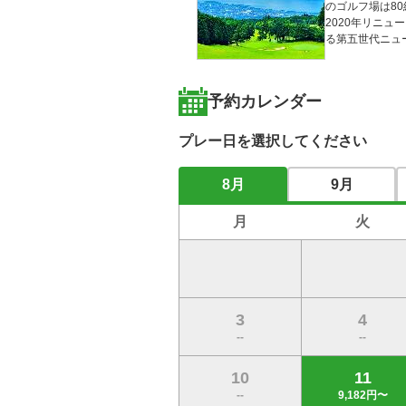
のゴルフ場は80組
2020年リニ
る第五世代ニュ
予約カレンダー
プレー日を選択してください
8月
9月
月
火
3
4
--
--
10
11
--
9,182円〜