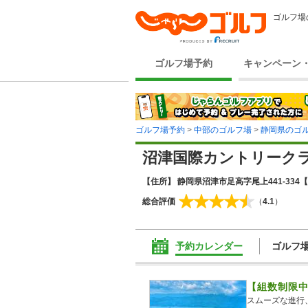
ゴルフ場
ゴルフ場予約
キャンペーン
ゴルフ場予約
>
中部のゴルフ場
>
静岡県のゴ
沼津国際カントリーク
【住所】 静岡県沼津市足高字尾上441-334
【
総合評価
（
4.1
）
予約カレンダー
ゴルフ
【組数制限
スムーズな進行