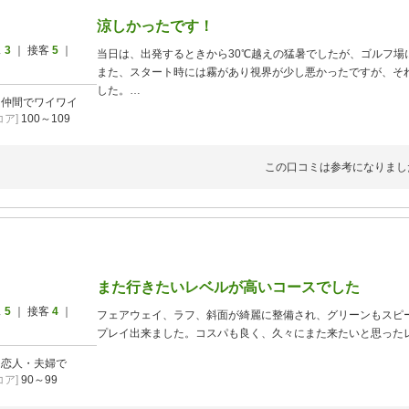
涼しかったです！
ス
3
｜ 接客
5
｜
当日は、出発するときから30℃越えの猛暑でしたが、ゴルフ場
また、スタート時には霧があり視界が少し悪かったですが、そ
した。
]
仲間でワイワイ
コースも全体的にきれいでよかったです。
ア]
100～109
但し、霧の為 時間が掛かってしまいましたがしょうがないです
ありがとうございました。
この口コミは参考になりまし
また行きたいレベルが高いコースでした
ス
5
｜ 接客
4
｜
フェアウェイ、ラフ、斜面が綺麗に整備され、グリーンもスピ
プレイ出来ました。コスパも良く、久々にまた来たいと思った
]
恋人・夫婦で
ア]
90～99