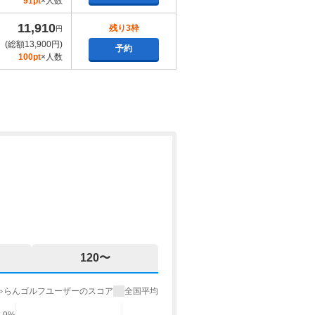
91pt
×人数
11,910
残り3枠
円
(総額13,900円)
予約
100pt
×人数
120〜
ゃらんゴルフユーザーのスコア
全国平均