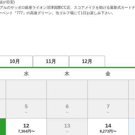
が目安)

ューアルのサッポロ銀座ライオン沼津国際CC店、スコアメイクを助ける最新式カート
ーベント『777』の高速グリーン。当ゴルフ場にて1日お楽しみ下さい。
10月
11月
12月
水
木
金
5
6
7
--
--
--
12
13
14
7,364円〜
--
8,273円〜