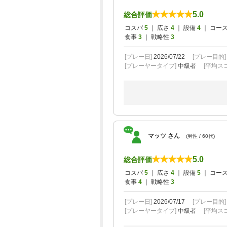
5.0
総合評価
コスパ
5
｜ 広さ
4
｜ 設備
4
｜ コー
食事
3
｜ 戦略性
3
[プレー日]
2026/07/22
[プレー目的
[プレーヤータイプ]
中級者
[平均スコ
マッツ さん
(男性 / 60代)
5.0
総合評価
コスパ
5
｜ 広さ
4
｜ 設備
5
｜ コー
食事
4
｜ 戦略性
3
[プレー日]
2026/07/17
[プレー目的
[プレーヤータイプ]
中級者
[平均スコ