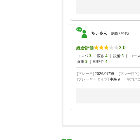
ちぃ さん
(男性 / 60代)
3.0
総合評価
コスパ
3
｜ 広さ
4
｜ 設備
3
｜ コー
食事
3
｜ 戦略性
4
[プレー日]
2026/07/09
[プレー目的
[プレーヤータイプ]
中級者
[平均スコ