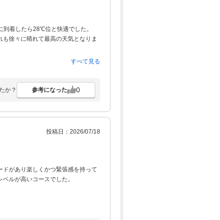
に到着したら28℃位と快適でした。
れも徐々に晴れて最高の天気となりま
すべて見る
ね。
0
参考になった
たか？
投稿日：2026/07/18
ードがあり楽しくかつ緊張感を持って
レベルが高いコースでした。