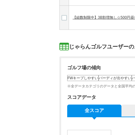
【組数制限中】3B割増無し☆500円
じゃらんゴルフユーザーの
ゴルフ場の傾向
FWキープしやすい
バーディが出やすい
※全データカテゴリのデータと全国平均
スコアデータ
全スコア