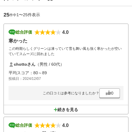
25
1〜25件表示
件中
4.0
総合評価
寒かった
この時期らしくグリーンは凍っていて雪も舞い風も強く寒かったが空い
ていてスムーズに回れました
chottoさん
（男性 / 60代）
平均スコア：80～89
投稿日：2024/12/07
0
この口コミは参考になりましたか？
続きを見る
4.0
総合評価