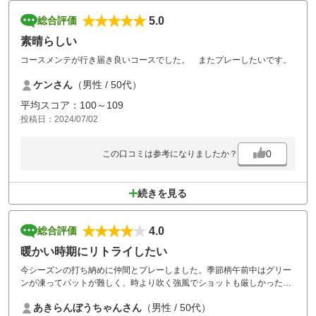
5.0
総合評価
素晴らしい
コースメンテが行き届き良いコースでした。 またプレーしたいです。
ケンさん
（男性 / 50代）
平均スコア：100～109
投稿日：2024/07/02
0
この口コミは参考になりましたか？
続きを見る
4.0
総合評価
暖かい時期にリトライしたい
今シーズンの打ち納めに仲間とプレーしました。季節柄午前中はグリー
ンが凍ってパットが難しく、時より吹く強風でショットも厳しかった。
この時期洋芝からのアプローチはチャックリのミスもありタフなラウン
あきらんぼうちゃんさん
（男性 / 50代）
ドでしたが、値段がリーズナブルなので良かった。コース的には面白く