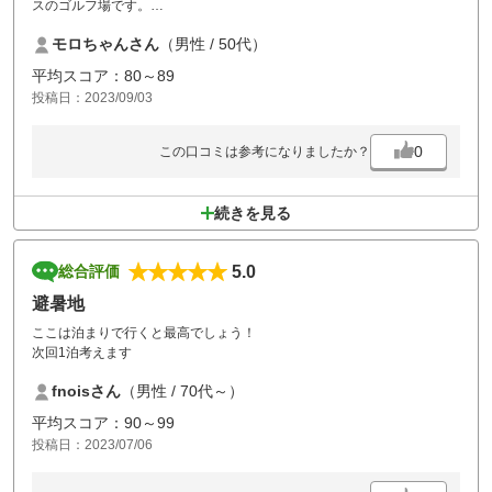
スのゴルフ場です。
フロントのスタッフさん達の対応も素晴らしく、特にレストランのスタ
モロちゃんさん
（男性 / 50代）
ッフさん達は最高の接客です。
しかし、練習場で私の妻が知らずに芝から打って練習していたら、上の
平均スコア：80～89
立場と思われる人が「お姉ちゃんそこは打っちゃダメなんだよ」と一
投稿日：2023/09/03
言。
えっ？？「お客様」でしょ？？接客の素晴らしい部下に学なさい。その
方、ロッヂの廊下ですれ違っても挨拶も無かった。
0
この口コミは参考になりましたか？
続きを見る
5.0
総合評価
避暑地
ここは泊まりで行くと最高でしょう！
次回1泊考えます
fnoisさん
（男性 / 70代～）
平均スコア：90～99
投稿日：2023/07/06