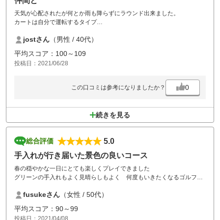
仲間と
天気が心配されたが何とか雨も降らずにラウンド出来ました。
カートは自分で運転するタイプ
ナビはタブレット端末付のでした。
jostさん
（男性 / 40代）
機会があればまた行きます。
平均スコア：100～109
投稿日：2021/06/28
0
この口コミは参考になりましたか？
続きを見る
5.0
総合評価
手入れが行き届いた景色の良いコース
春の穏やかな一日にとても楽しくプレイできました
グリーンの手入れもよく見晴らしもよく 何度もいきたくなるゴルフ場
です
fusukeさん
（女性 / 50代）
平均スコア：90～99
投稿日：2021/04/08