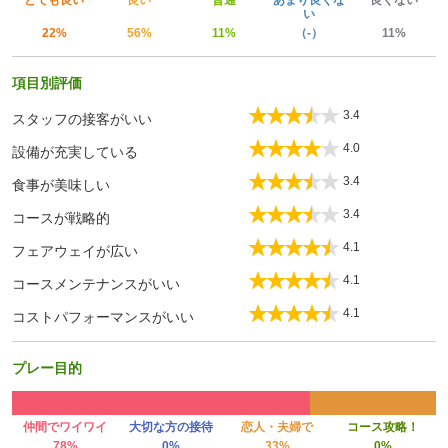
とても良い
良い
普通
あまり良くな
良くない
い
22%
56%
11%
（-）
11%
項目別評価
3.4
スタッフの接客がいい
4.0
設備が充実している
3.4
食事が美味しい
3.4
コースが戦略的
4.1
フェアウェイが広い
4.1
コースメンテナンスがいい
4.1
コストパフォーマンスがいい
プレー目的
仲間でワイワイ
大切な方の接待
恋人・夫婦で
コース攻略！
78%
0%
33%
0%