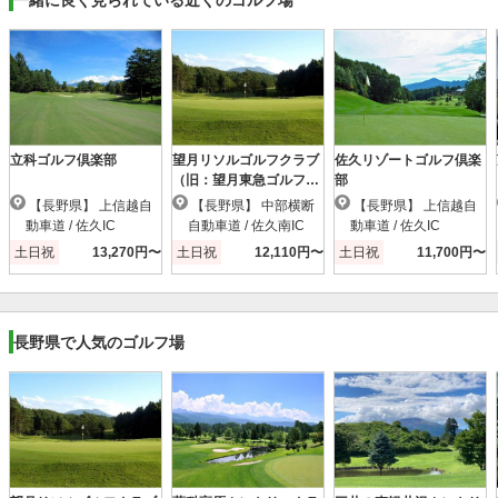
立科ゴルフ倶楽部
望月リソルゴルフクラブ
佐久リゾートゴルフ倶楽
（旧：望月東急ゴルフク
部
ラブ）
【長野県】 上信越自
【長野県】 中部横断
【長野県】 上信越自
動車道 / 佐久IC
自動車道 / 佐久南IC
動車道 / 佐久IC
土日祝
13,270円〜
土日祝
12,110円〜
土日祝
11,700円〜
長野県で人気のゴルフ場