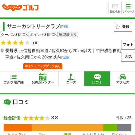
サニーカントリークラブ
登録
(詳細)
クーポン利用OK
ポイント利用OK
練習場あり
3.8
フォト
長野県
上信越自動車道 ⁄ 佐久ICから20km以内｜中部横断自動
天気
車道 ⁄ 佐久南ICから20km以内
(地図)
ポイントアッププランあり
ゴルフ場詳細
予約カレンダー
コース
口コミ
アクセス
口コミ
3.8
総合評価
件数：25