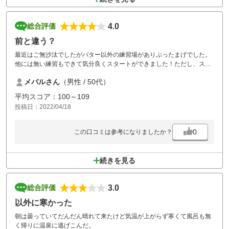
4.0
総合評価
前と違う？
最近はご無沙汰でしたがパター以外の練習場がありぶったまげでした。
他には無い練習もできて気分良くスタートができました！ただし、スコ
アーは教えられませんが…？？。また是非行きたいと思います。楽しか
メバルさん
（男性 / 50代）
ったです。
平均スコア：100～109
投稿日：2022/04/18
0
この口コミは参考になりましたか？
続きを見る
3.0
総合評価
以外に寒かった
朝は曇っていてだんだん晴れて来たけど気温が上がらず寒くて風呂も無
く帰りに温泉に逃げこんだ。