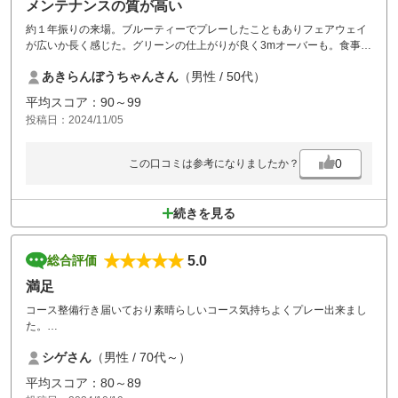
メンテナンスの質が高い
約１年振りの来場。ブルーティーでプレーしたこともありフェアウェイ
が広いか長く感じた。グリーンの仕上がりが良く3mオーバーも。食事も
美味しく楽しめました。
あきらんぼうちゃんさん
（男性 / 50代）
平均スコア：90～99
投稿日：2024/11/05
0
この口コミは参考になりましたか？
続きを見る
5.0
総合評価
満足
コース整備行き届いており素晴らしいコース気持ちよくプレー出来まし
た。
食事も美味しく満足でした。練習エリアが素晴らしく他のグルフ場より
シゲさん
（男性 / 70代～）
多少早めに行き準備する事を
お勧めします。
平均スコア：80～89