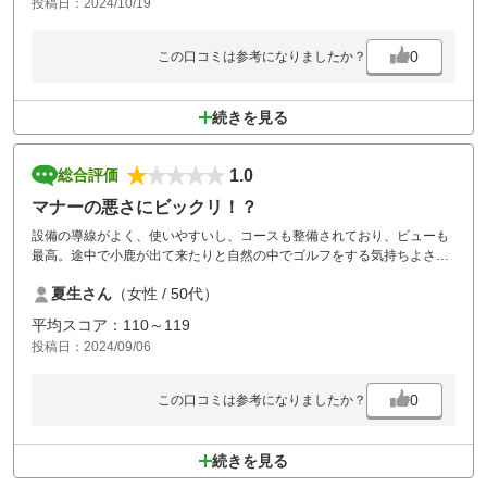
投稿日：2024/10/19
0
この口コミは参考になりましたか？
続きを見る
1.0
総合評価
マナーの悪さにビックリ！？
設備の導線がよく、使いやすいし、コースも整備されており、ビューも
最高。途中で小鹿が出て来たりと自然の中でゴルフをする気持ちよさを
満喫できました。ただ、そこそこ混んでいる中のラウンドにも関わら
夏生さん
（女性 / 50代）
ず、前の組のカップルが2打ずつ打ち（前がつかえているからできると
思っての事だとは思いますが）、さらにそのボールを探したりするマナ
平均スコア：110～119
ーの悪さ。スタッフの方に伝えたところ、では午後は後ろの組とチェン
投稿日：2024/09/06
ジしましょうと言われました。そこそこ混んでいる日でもそれとなくお
伝えはしてもらえないのだなと少しがっかり。全体的にこういうマナー
の方が多いのは、せっかくのいいゴルフ場でも残念です。もう行かない
0
この口コミは参考になりましたか？
と思います。
続きを見る