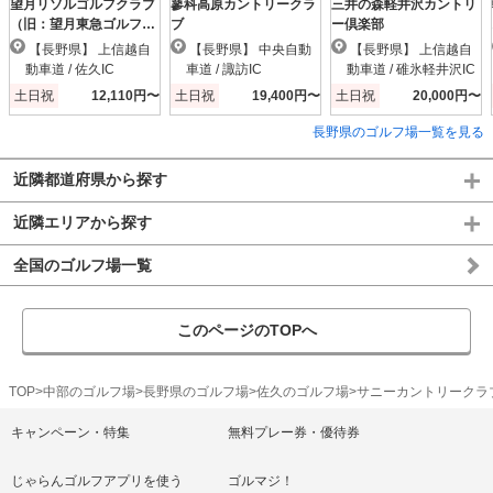
望月リソルゴルフクラブ
蓼科高原カントリークラ
三井の森軽井沢カントリ
（旧：望月東急ゴルフク
ブ
ー倶楽部
ラブ）
【長野県】 上信越自
【長野県】 中央自動
【長野県】 上信越自
動車道 / 佐久IC
車道 / 諏訪IC
動車道 / 碓氷軽井沢IC
土日祝
12,110円〜
土日祝
19,400円〜
土日祝
20,000円〜
長野県のゴルフ場一覧を見る
近隣都道府県から探す
近隣エリアから探す
全国のゴルフ場一覧
このページのTOPへ
TOP
中部のゴルフ場
長野県のゴルフ場
佐久のゴルフ場
サニーカントリークラ
キャンペーン・特集
無料プレー券・優待券
じゃらんゴルフアプリを使う
ゴルマジ！