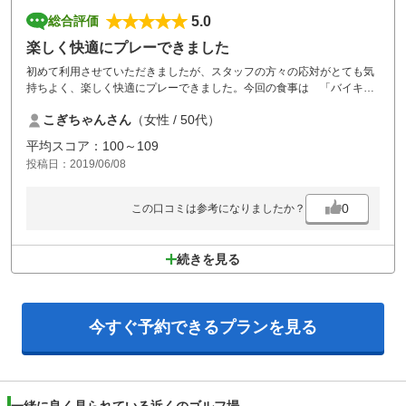
5.0
総合評価
楽しく快適にプレーできました
初めて利用させていただきましたが、スタッフの方々の応対がとても気
持ちよく、楽しく快適にプレーできました。今回の食事は 「バイキン
グ」 で品数も多く味もグッド。これからもできるかぎり訪れたくな
こぎちゃんさん
（女性 / 50代）
る、すばらしいゴルフ場です。
平均スコア：100～109
投稿日：2019/06/08
0
この口コミは参考になりましたか？
続きを見る
今すぐ予約できる
プランを見る
一緒に良く見られている近くのゴルフ場