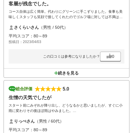
客層が残念でした。
コース自体は広く簡単。代わりにグリーンに手こずりました。食事も美
味しくスタッフも笑顔で接してくれたのでゴルフ場に対しては不満はあ
りません。
さくらいさん
（男性 / 50代）
最近、若い方が増えてきておりマナーがイマイチ（全員ではありませ
ん）ですが、ラウンドを重ねる毎に覚えていくものと考えてます。
平均スコア：80～89
しかし中高年でマナーがなっていない方もおり非常に残念に思います。
投稿日：2023/04/03
多くは書きませんが後ろから見ていて悲しくなるような行為をされる中
高年が一定数います。
若者は中高年を見て真似します。人に見られているという意識とプレー
0
この口コミは参考になりましたか？
ファーストを心がけて欲しいと切に願います。
続きを見る
5.0
総合評価
生憎の天気でしたが
スタート前にみぞれが降り出し、どうなるかと思いましたが、すぐに小
雨に変わりその後ほぼ雨はやみました。
コースは気になるところはほぼなく、この時期にしては満点に近いかと
りっぺさん
（男性 / 60代）
思います。
プレー代も安価で昼食もまずまずでした。
平均スコア：80～89
とても楽しくプレーできました。