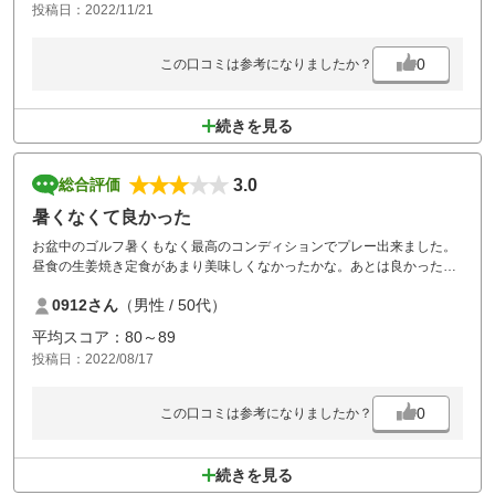
投稿日：2022/11/21
また来シーズンも宜しくお願いします。
0
この口コミは参考になりましたか？
続きを見る
3.0
総合評価
暑くなくて良かった
お盆中のゴルフ暑くもなく最高のコンディションでプレー出来ました。
昼食の生姜焼き定食があまり美味しくなかったかな。あとは良かったで
す。カートに前の人のタバコの吸い殻が残っていました。その辺の管理
0912さん
（男性 / 50代）
はあまり出来ていないゴルフ場なのかと。
平均スコア：80～89
投稿日：2022/08/17
0
この口コミは参考になりましたか？
続きを見る