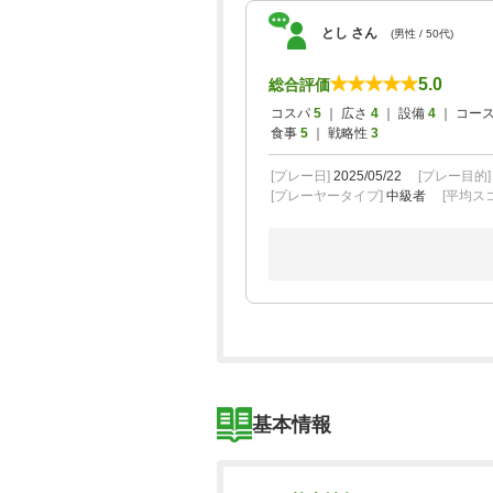
とし さん
(男性 / 50代)
5.0
総合評価
コスパ
5
｜ 広さ
4
｜ 設備
4
｜ コー
食事
5
｜ 戦略性
3
[プレー日]
2025/05/22
[プレー目的
[プレーヤータイプ]
中級者
[平均スコ
基本情報