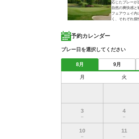
応じたプレーが
自然の爽快感と
フェアウェイ内
く、それぞれ個
予約カレンダー
プレー日を選択してください
8月
9月
月
火
3
4
--
--
10
11
--
--