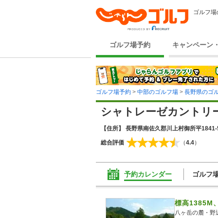
ゴルフ場
ゴルフ場予約
キャンペーン
ゴルフ場予約
>
中部のゴルフ場
>
長野県のゴ
シャトレーゼカントリ
【住所】 長野県南佐久郡川上村御所平1841-
総合評価
（
4.4
）
予約カレンダー
ゴルフ
標高1385
八ヶ岳の麓・野