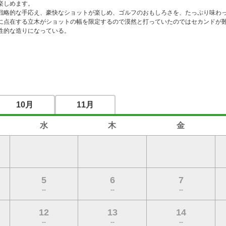
楽しめます。

戦略的な手応え、豪快なショットが楽しめ、ゴルフのおもしろさを、たっぷり味わっ
に点在する立木がショットの幅を限定するので漠然と打っていたのではセカンドが
性的な造りになっている。
10月
11月
水
木
金
5
6
7
--
--
--
12
13
14
--
--
--