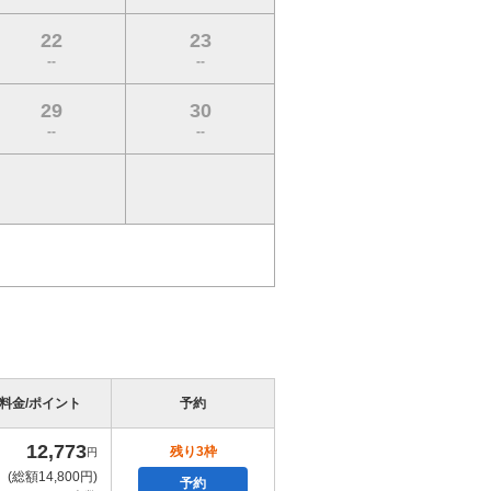
22
23
--
--
29
30
--
--
料金/ポイント
予約
12,773
残り3枠
円
(総額14,800円)
予約