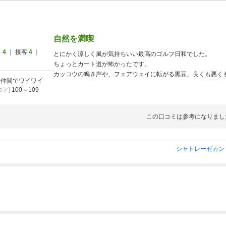
自然を満喫
ス
4
｜ 接客
4
｜
とにかく涼しく風が気持ちいい最高のゴルフ日和でした。
ちょっとカート道が怖かったです。
カッコウの鳴き声や、フェアウェイに転がる黒豆、良くも悪く
]
仲間でワイワイ
また、今話題の天文台も八ヶ岳をバックに見えて、とても良か
ア]
100～109
また、行きたいです。
この口コミは参考になりまし
シャトレーゼカン