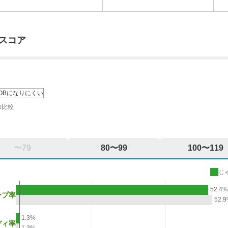
スコア
OBになりにくい
の比較
〜79
80〜99
100〜119
じ
52.4
ープ率
52.
1.3%
ディ率