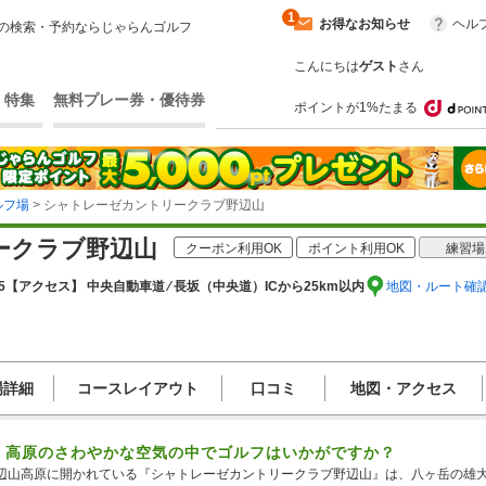
1
お得なお知らせ
ヘル
の検索・予約ならじゃらんゴルフ
こんにちは
ゲスト
さん
・特集
無料プレー券・優待券
ポイントが1%たまる
ルフ場
> シャトレーゼカントリークラブ野辺山
ークラブ野辺山
クーポン利用OK
ポイント利用OK
練習場
5
【アクセス】 中央自動車道 ⁄ 長坂（中央道）ICから25km以内
地図・ルート確
場詳細
コースレイアウト
口コミ
地図・アクセス
M、高原のさわやかな空気の中でゴルフはいかがですか？
辺山高原に開かれている『シャトレーゼカントリークラブ野辺山』は、八ヶ岳の雄