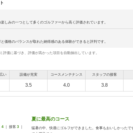
ト
の楽しみの一つとして多くのゴルファーから高く評価されています。
容と価格のバランスが取れた納得感のある体験ができると評判です。
コミ評価に基づき、評価が高かった項目を自動抽出しています。
広い
設備が充実
コースメンテナンス
スタッフの接客
3.5
4.0
3.8
夏に最高のコース
ス
4
｜ 接客
3
｜
猛暑の中、快適にゴルフができました。食事もおいしかったで