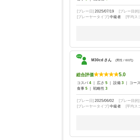
[プレー日]
2025/07/19
[プレー目的
[プレーヤータイプ]
中級者
[平均スコ
M30cd さん
(男性 / 60代)
5.0
総合評価
コスパ
4
｜ 広さ
5
｜ 設備
3
｜ コー
食事
5
｜ 戦略性
3
[プレー日]
2025/06/02
[プレー目的
[プレーヤータイプ]
中級者
[平均スコ