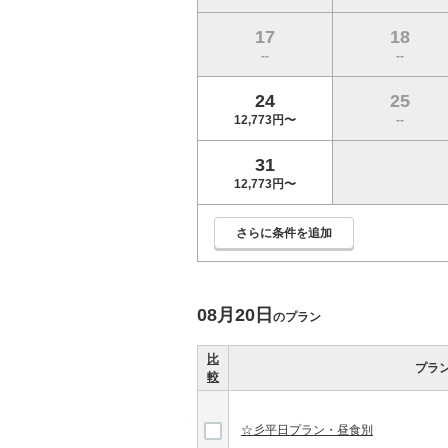
17
18
--
--
24
25
12,773円〜
--
31
12,773円〜
さらに条件を追加
08月20日
のプラン
比
プラ
較
☆彡平日プラン・昼食別