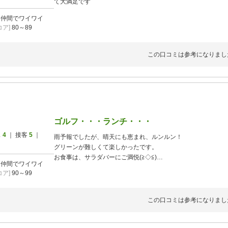
て大満足です
]
仲間でワイワイ
ア]
80～89
この口コミは参考になりまし
ゴルフ・・・ランチ・・・
ス
4
｜ 接客
5
｜
雨予報でしたが、晴天にも恵まれ、ルンルン！
グリーンが難しくて楽しかったです。
お食事は、サラダバーにご満悦(≧◇≦)
]
仲間でワイワイ
デザートも楽しみました。
ア]
90～99
あまりにも楽しみすぎて、
後半のプレー開始時間ギリギリ！
焦りました～(;^ω^)
この口コミは参考になりまし
アイスのサービスも嬉しい～
ありがとう！！！黒蜜きなこ！お勧めでーす。