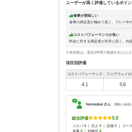
ユーザーが高く評価しているポイン
食事が美味しい
食事の満足度が極めて高く、プレー中
コストパフォーマンスが良い
料金に対する満足度が非常に高く、内
※本内容は、過去3年間で投稿された口
項目別評価
コストパフォーマンス
フェアウェイが
4.1
3.6
huronokai さん
(男性 / 60代)
5.0
総合評価
コスパ
4
｜ 広さ
4
｜ 設備
3
｜ コー
食事
5
｜ 戦略性
4