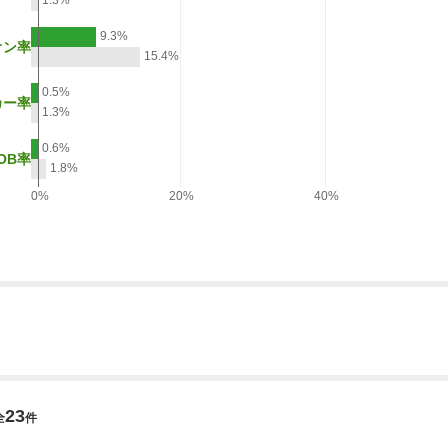
1.3%
9.3%
オン率
15.4%
0.5%
カー率
1.3%
0.6%
OB率
1.8%
0%
20%
40%
23
全
件