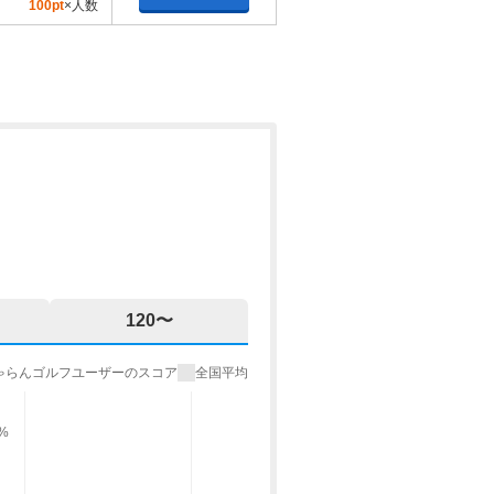
100pt
×人数
120〜
ゃらんゴルフユーザーのスコア
全国平均
%
9%