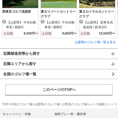
西東京ゴルフ倶楽部
富士リゾートカントリー
富士ロイヤルカントリー
クラブ
クラブ
【山梨県】 中央自動
【山梨県】 中央自動
【山梨県】 新東名高
車道 / 都留IC
車道 / 都留IC
速道路 / 新清水IC
土日祝
8,500円〜
土日祝
9,800円〜
土日祝
10,500円〜
山梨県のゴルフ場一覧を見る
近隣都道府県から探す
近隣エリアから探す
全国のゴルフ場一覧
このページのTOPへ
TOP
中部のゴルフ場
山梨県のゴルフ場
上野原のゴルフ場
レイク相模カントリ
キャンペーン・特集
無料プレー券・優待券