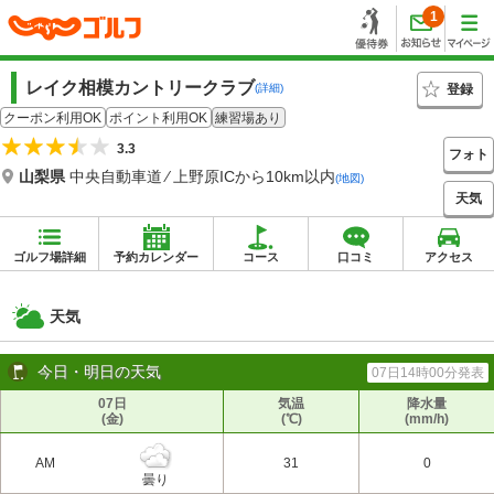
1
レイク相模カントリークラブ
登録
(詳細)
クーポン利用OK
ポイント利用OK
練習場あり
3.3
フォト
山梨県
中央自動車道 ⁄ 上野原ICから10km以内
(地図)
天気
ゴルフ場詳細
予約カレンダー
コース
口コミ
アクセス
天気
今日・明日の天気
07日14時00分発表
07日
気温
降水量
(金)
(℃)
(mm/h)
AM
31
0
曇り