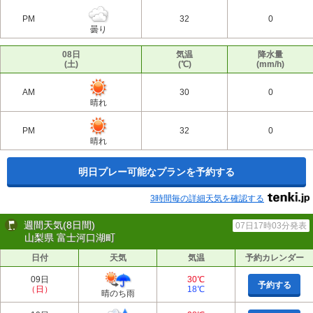
PM
32
0
曇り
08日
気温
降水量
(土)
(℃)
(mm/h)
AM
30
0
晴れ
PM
32
0
晴れ
明日プレー可能なプランを予約する
3時間毎の詳細天気を確認する
週間天気(8日間)
07日17時03分発表
山梨県 富士河口湖町
日付
天気
気温
予約カレンダー
09日
30℃
予約する
（日）
18℃
晴のち雨