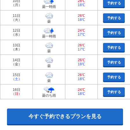
10日
28℃
予約する
（月）
18℃
曇一時雨
11日
26℃
予約する
（火）
18℃
曇
12日
24℃
予約する
（水）
17℃
曇一時雨
13日
26℃
予約する
（木）
17℃
曇
14日
26℃
予約する
（金）
18℃
曇
15日
26℃
予約する
（土）
18℃
曇
16日
24℃
予約する
（日）
18℃
曇のち雨
今すぐ予約できるプランを見る