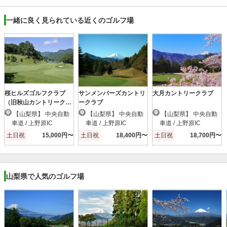
一緒に良く見られている近くのゴルフ場
桜ヒルズゴルフクラブ
サンメンバーズカントリ
大月カントリークラブ
（旧秋山カントリークラ
ークラブ
ブ）
【山梨県】 中央自動
【山梨県】 中央自動
【山梨県】 中央自動
車道 / 上野原IC
車道 / 上野原IC
車道 / 上野原IC
土日祝
15,000円〜
土日祝
18,400円〜
土日祝
18,700円〜
山梨県で人気のゴルフ場