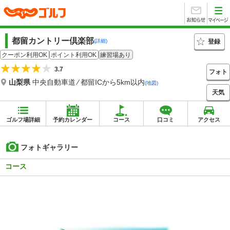
都留カントリー倶楽部
登録
(詳細)
クーポン利用OK
ポイント利用OK
練習場あり
3.7
フォト
山梨県
中央自動車道 ⁄ 都留ICから5km以内
(地図)
天気
ゴルフ場詳細
予約カレンダー
コース
口コミ
アクセス
フォトギャラリー
コース