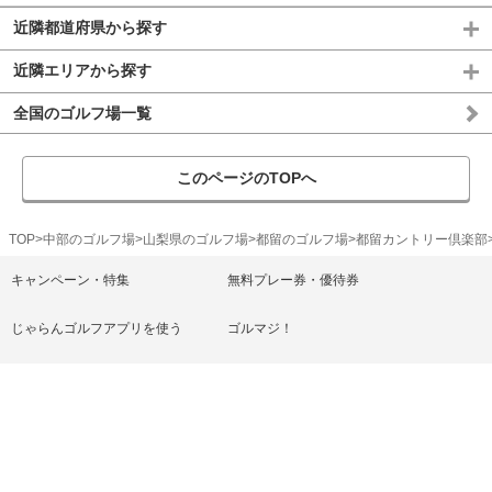
近隣都道府県から探す
近隣エリアから探す
全国のゴルフ場一覧
このページのTOPへ
TOP
中部のゴルフ場
山梨県のゴルフ場
都留のゴルフ場
都留カントリー倶楽部
キャンペーン・特集
無料プレー券・優待券
じゃらんゴルフアプリを使う
ゴルマジ！
ゴルフ練習場
ゴルフ上達レッスン
じゃらん宿・ホテル
ヘルプ/お問い合わせ
じゃらんゴルフ利用規約
プライバシーポリシー