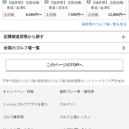
【福井県】 北陸自動
【福井県】 北陸自動
【福井県】 北陸自動
車道 / 金津IC
車道 / 武生IC
車道 / 金津IC
土日祝
8,080円〜
土日祝
7,590円〜
土日祝
12,880円〜
福井県のゴルフ場一覧を見る
近隣都道府県から探す
全国のゴルフ場一覧
このページのTOPへ
TOP
北陸のゴルフ場
福井県のゴルフ場
福井国際カントリークラブ
アクセス
キャンペーン・特集
無料プレー券・優待券
じゃらんゴルフアプリを使う
ゴルマジ！
ゴルフ練習場
ゴルフ上達レッスン