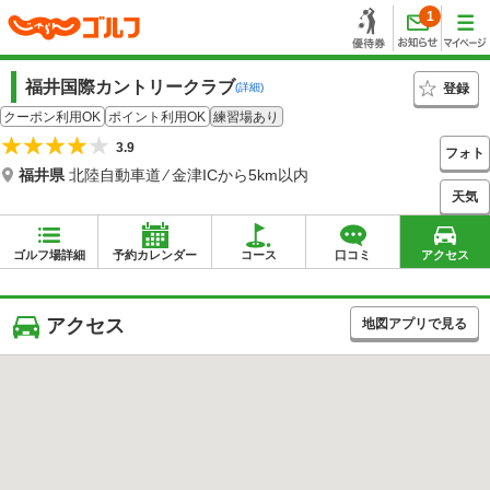
1
福井国際カントリークラブ
登録
(詳細)
クーポン利用OK
ポイント利用OK
練習場あり
3.9
フォト
福井県
北陸自動車道 ⁄ 金津ICから5km以内
天気
ゴルフ場詳細
予約カレンダー
コース
口コミ
アクセス
アクセス
地図アプリで見る