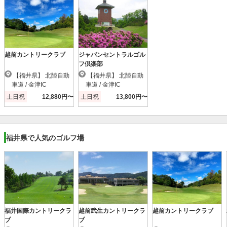
越前カントリークラブ
ジャパンセントラルゴル
フ倶楽部
【福井県】 北陸自動
【福井県】 北陸自動
車道 / 金津IC
車道 / 金津IC
土日祝
12,880円〜
土日祝
13,800円〜
福井県で人気のゴルフ場
福井国際カントリークラ
越前武生カントリークラ
越前カントリークラブ
ブ
ブ