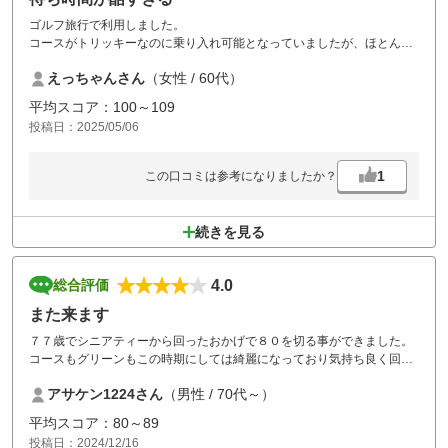
ゴルフ旅行で利用しました。
コースがトリッキーなのに乗り入れ可能となっていましたが、ほとんど
意味のない乗り入れだと思いました。
えっちゃんさん
（女性 / 60代）
それよりも、各ホール待ち時間があり、うんざり。カートに座りに行っ
たようなものでした。スルーだったのですが、後半のコースの案内を間
平均スコア：100～109
違えたスタッフ。謝ることもせず、こっちこっち！はないでしょ？そん
投稿日：2025/05/06
な不満の中、各ホール待たされて、南3のロングホール、、どなたかの
口コミ通り、30分以上待ちました。マーシャル入れて、進行を促すとか
出来ませんか？ここ最近にない酷いゴルフ場でした。
1
この口コミは参考になりましたか？
続きを見る
4.0
総合評価
また来ます
７７歳でシニアティーから回ったおかげで８０を切る事ができました。
コースもグリーンもこの時期にしては綺麗になっており気持ち良く回れ
ました。
アサケン1224さん
（男性 / 70代～）
平均スコア：80～89
投稿日：2024/12/16