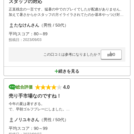
スタッフの対応
正直残念の一言です、猛暑の中でのプレイでしたが配慮がありません、
加えて暑さからかスタッフの方イライラされてたのか基本やっつけ対応
でした、あと芝生保護の為フェアウェイ走行禁止となってましたが、人
たなけんさん
（男性 / 50代）
間保護の方が大事では？、とにかく残念です。
平均スコア：80～89
投稿日：2023/09/03
0
この口コミは参考になりましたか？
続きを見る
4.0
総合評価
売り手市場なのですね！
今年の夏は暑すぎる。
で、早朝ゴルフプレーにしました。
でも暑い？？
ノリユキさん
（男性 / 50代）
食事無しのスループレーにしては、高すぎると思いますねぇ！バックナ
インで25分超の待ち時間！
平均スコア：90～99
スループレーの意味がない！