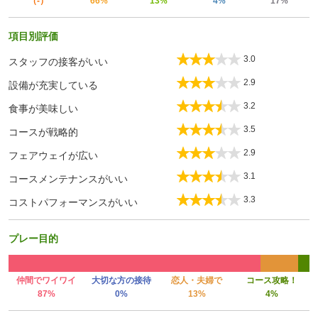
（-）
66%
13%
4%
17%
項目別評価
3.0
スタッフの接客がいい
2.9
設備が充実している
3.2
食事が美味しい
3.5
コースが戦略的
2.9
フェアウェイが広い
3.1
コースメンテナンスがいい
3.3
コストパフォーマンスがいい
プレー目的
仲間でワイワイ
大切な方の接待
恋人・夫婦で
コース攻略！
87%
0%
13%
4%