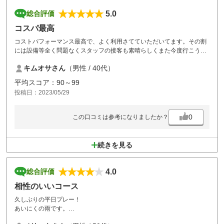
5.0
総合評価
コスパ最高
コストパフォーマンス最高で、よく利用さてていただいてます。その割
には設備等全く問題なくスタッフの接客も素晴らしくまた今度行こうと
思います。
キムオサさん
（男性 / 40代）
私はツーサム利用が多く割と早く周れるのでどうしても前が詰まってし
まいます。今まではそんなに気にならなかったのですが、今回の利用で
平均スコア：90～99
前の進行度がすごく遅く詰まりがひどかったです。
投稿日：2023/05/29
0
この口コミは参考になりましたか？
続きを見る
4.0
総合評価
相性のいいコース
久しぶりの平日プレー！
あいにくの雨です。
相性のいいゴルフ場です。