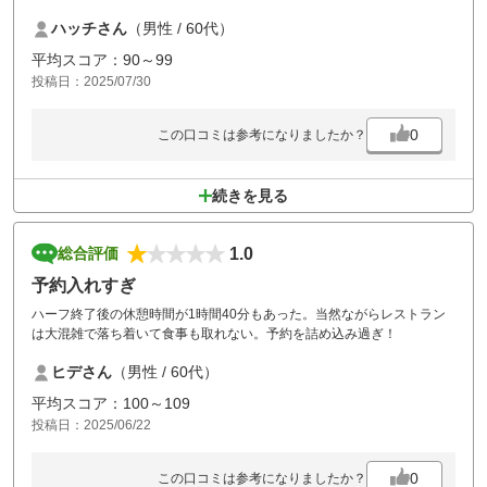
クールダウンスプレーは必須です。
ハッチさん
（男性 / 60代）
石川ゴルフさんにクールカートが新たに導入され、一人500円で使用出
来るとの事。
平均スコア：90～99
今回使用しなかったので後悔しました。次回はこれを利用させて頂きま
投稿日：2025/07/30
す。
0
この口コミは参考になりましたか？
続きを見る
1.0
総合評価
予約入れすぎ
ハーフ終了後の休憩時間が1時間40分もあった。当然ながらレストラン
は大混雑で落ち着いて食事も取れない。予約を詰め込み過ぎ！
ヒデさん
（男性 / 60代）
平均スコア：100～109
投稿日：2025/06/22
0
この口コミは参考になりましたか？