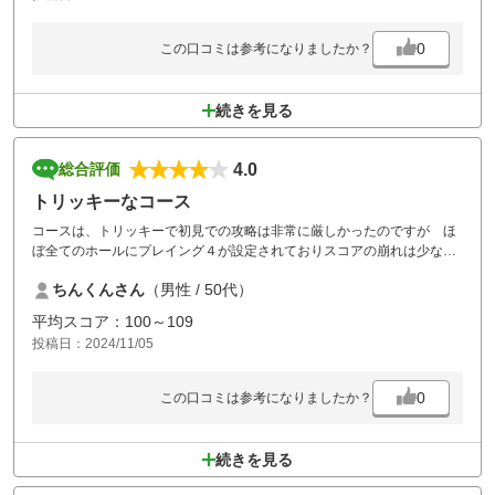
0
この口コミは参考になりましたか？
続きを見る
4.0
総合評価
トリッキーなコース
コースは、トリッキーで初見での攻略は非常に厳しかったのですが ほ
ぼ全てのホールにプレイング４が設定されておりスコアの崩れは少なか
ったですが、何度かこのコースを経験し平日にでもプレイング４なしで
ちんくんさん
（男性 / 50代）
の攻略してみたいです。スタッフの方々は、皆さん明るく笑顔で接して
頂き好印象でした。
平均スコア：100～109
投稿日：2024/11/05
0
この口コミは参考になりましたか？
続きを見る