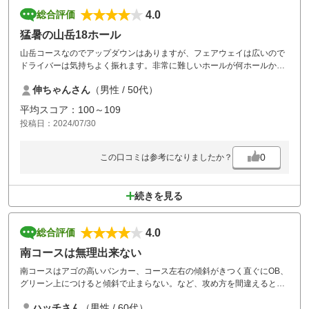
4.0
総合評価
猛暑の山岳18ホール
山岳コースなのでアップダウンはありますが、フェアウェイは広いので
ドライバーは気持ちよく振れます。非常に難しいホールが何ホールかあ
るので、そこをどう乗り切るかがスコアメイクのポイント。設備は特に
伸ちゃんさん
（男性 / 50代）
問題なく、カートもナビ付きでコースの半分ぐらいは乗り入れ可。土曜
で10時台のスタート、昼食付きで1万円以下はコスパ抜群です。
平均スコア：100～109
投稿日：2024/07/30
0
この口コミは参考になりましたか？
続きを見る
4.0
総合評価
南コースは無理出来ない
南コースはアゴの高いバンカー、コース左右の傾斜がきつく直ぐにOB、
グリーン上につけると傾斜で止まらない。など、攻め方を間違えるとス
コアはイッキに崩れるコース。反省踏まえて再挑戦。
ハッチさん
（男性 / 60代）