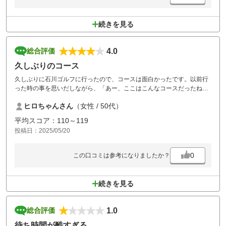
続きを見る
4.0
総合評価
久しぶりのコース
久しぶりに石川ゴルフに行ったので、コースは面白かったです。以前行
った時の事を思いだしながら、「あー、ここはこんなコースだったね」
とか言いながら楽しめました。天気も良く、ゴルフ日和。
ヒロちゃんさん
（女性 / 50代）
混雑も無く、待ち時間も無いし、後ろから攻められることもなく自分達
のペースで楽しめました。
平均スコア：110～119
食事はもう少し種類があると良いですね。ラーメンとかチャーハンとか
投稿日：2025/05/20
簡単に食べれるような。
でも、また、行きたいです。
0
この口コミは参考になりましたか？
続きを見る
1.0
総合評価
待ち時間が酷すぎる