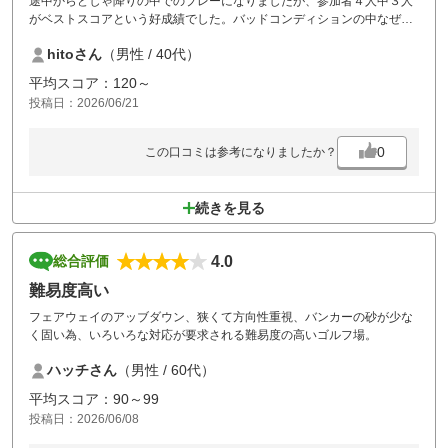
途中からどしゃ降りの中でのプレーになりましたが、参加者４人中３人
がベストスコアという好成績でした。バッドコンディションの中なぜ？
と思いましたが。雨の中緊張も和らいだからよかったのかも。スコアも
hitoさん
（男性 / 40代）
よかったので、比較的満足です。
平均スコア：120～
投稿日：2026/06/21
0
この口コミは参考になりましたか？
続きを見る
4.0
総合評価
難易度高い
フェアウェイのアッブダウン、狭くて方向性重視、バンカーの砂が少な
く固い為、いろいろな対応が要求される難易度の高いゴルフ場。
ハッチさん
（男性 / 60代）
平均スコア：90～99
投稿日：2026/06/08