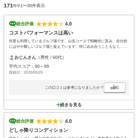
171
1〜30件表示
件中
4.0
総合評価
コストパフォーマンスは高い
何度も利用しているゴルフ場です。山岳コースで戦略性に富み、自分的
にはやや難しいゴルフ場と捉えています。特に込み合うこともなく、ス
ムーズに回ることができました。プレー料金も満足です。
おじんさん
（男性 / 60代）
平均スコア：90～99
投稿日：2026/06/26
0
この口コミは参考になりましたか？
続きを見る
4.0
総合評価
どしゃ降りコンディション