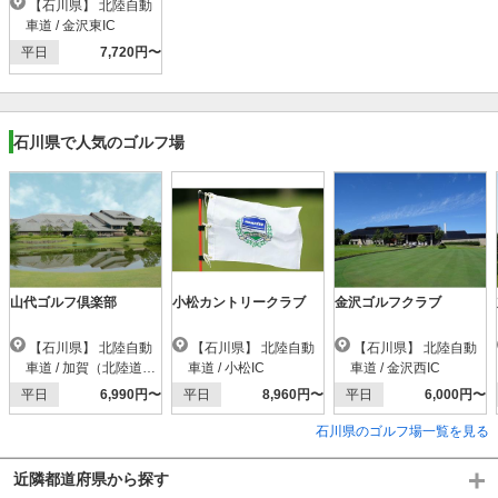
【石川県】 北陸自動
車道 / 金沢東IC
平日
7,720円〜
石川県で人気のゴルフ場
山代ゴルフ倶楽部
小松カントリークラブ
金沢ゴルフクラブ
【石川県】 北陸自動
【石川県】 北陸自動
【石川県】 北陸自動
車道 / 加賀（北陸道）I
車道 / 小松IC
車道 / 金沢西IC
C
平日
6,990円〜
平日
8,960円〜
平日
6,000円〜
石川県のゴルフ場一覧を見る
近隣都道府県から探す