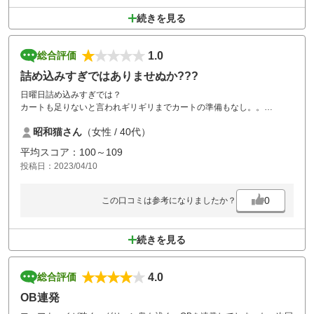
続きを見る
1.0
総合評価
詰め込みすぎではありませぬか???
日曜日詰め込みすぎでは？
カートも足りないと言われギリギリまでカートの準備もなし。。
ハーフまわるのに3時間……
昭和猫さん
（女性 / 40代）
2ホール目からカートの大渋滞。
8ホール目では35分待ち……身体も冷えるしペースも乱れるし…………
平均スコア：100～109
後半は前半ほど詰まりはしなかったけど、12時過ぎスタートして終了し
投稿日：2023/04/10
たのが18時ちょい前でした。色々な意味で疲れたゴルフになりました。
0
この口コミは参考になりましたか？
続きを見る
4.0
総合評価
OB連発