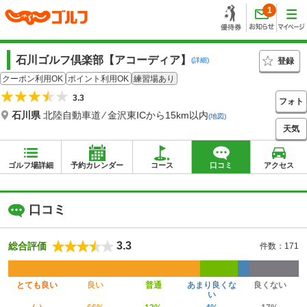
1
石川ゴルフ倶楽部【アコーディア】
登録
(詳細)
クーポン利用OK
ポイント利用OK
練習場あり
3.3
フォト
石川県
北陸自動車道 ⁄ 金沢東ICから15km以内
(地図)
天気
ゴルフ場詳細
予約カレンダー
コース
口コミ
アクセス
口コミ
3.3
総合評価
件数：171
とても良い
良い
普通
あまり良くな
良くない
い